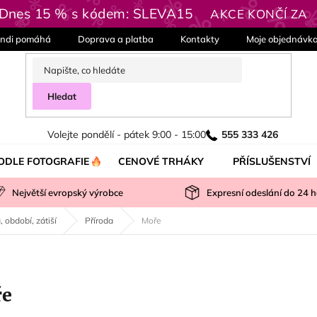
| Dnes 15 % s kódem: SLEVA15
AKCE KONČÍ ZA
ndi pomáhá
Doprava a platba
Kontakty
Moje objednávk
Hledat
Volejte pondělí - pátek 9:00 - 15:00
555 333 426
ODLE FOTOGRAFIE
CENOVÉ TRHÁKY
PŘÍSLUŠENSTVÍ
Největší evropský výrobce
Expresní odeslání do
24
h
, období, zátiší
Příroda
Moře
ře