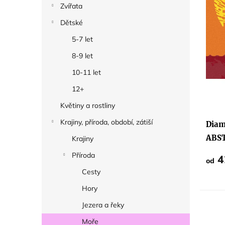
Zvířata
k
Dětské
t
5-7 let
ů
8-9 let
10-11 let
12+
Květiny a rostliny
Krajiny, příroda, období, zátiší
Diam
ABS
Krajiny
ŽEN
Příroda
4
od
Cesty
Hory
Jezera a řeky
Moře