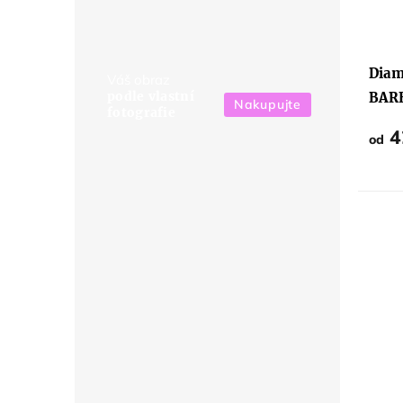
Diam
Váš obraz
podle vlastní
BAR
Nakupujte
fotografie
MOŘ
4
od