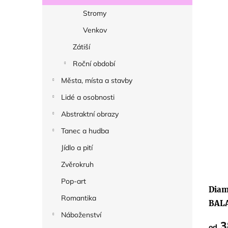
Stromy
Venkov
Zátiší
Roční období
Města, místa a stavby
Lidé a osobnosti
Abstraktní obrazy
Tanec a hudba
Jídlo a pití
Zvěrokruh
Prům
hodno
Pop-art
produ
Diam
je
Romantika
5,0
BAL
z
Náboženství
5
PLUJ
hvězd
3
od