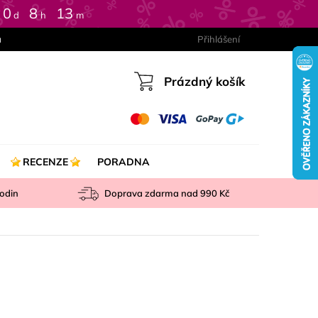
0
:
8
:
13
d
h
m
a
Přihlášení
Prázdný košík
Nákupní
košík
RECENZE
PORADNA
odin
Doprava zdarma nad
990 Kč