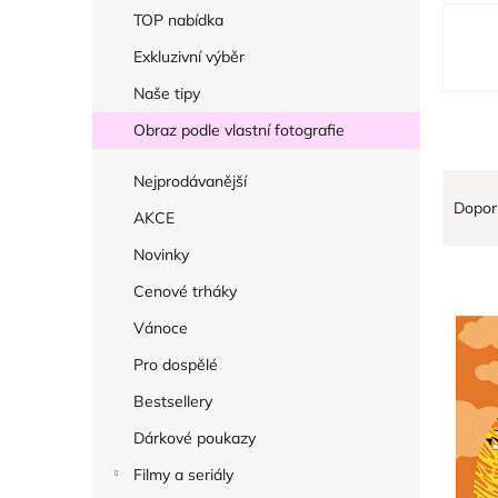
r
V
TOP nabídka
a
ý
Exkluzivní výběr
n
p
Naše tipy
n
i
í
Obraz podle vlastní fotografie
s
p
p
Ř
Nejprodávanější
a
r
Dopor
a
AKCE
n
o
z
e
Novinky
d
e
l
Cenové trháky
u
n
k
Vánoce
í
t
Pro dospělé
p
ů
r
Bestsellery
o
Dárkové poukazy
d
Filmy a seriály
u