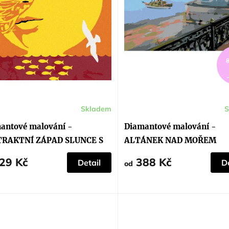
Skladem
S
Průměrné
hodnocení
produktu
antové malování -
Diamantové malování -
je
5,0
TRAKTNÍ ZÁPAD SLUNCE S
ALTÁNEK NAD MOŘEM
z
5
OU
hvězdiček.
29 Kč
388 Kč
Detail
De
od