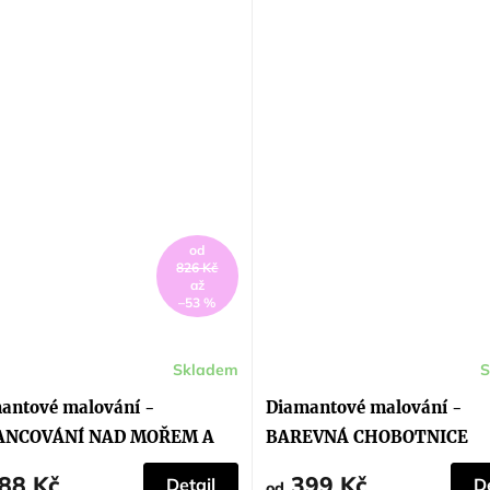
od
826 Kč
až
–53 %
Skladem
S
ěrné
cení
ktu
antové malování -
Diamantové malování -
ANCOVÁNÍ NAD MOŘEM A
BAREVNÁ CHOBOTNICE
ÍCÍ LOĎ
iček.
88 Kč
399 Kč
Detail
De
od