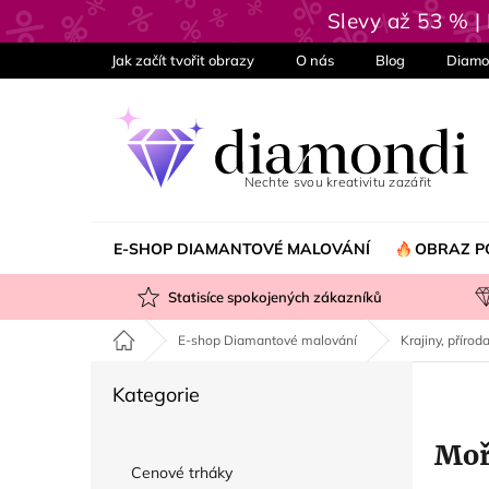
Přejít
Slevy až 53 % 
na
obsah
Jak začít tvořit obrazy
O nás
Blog
Diamo
E-SHOP DIAMANTOVÉ MALOVÁNÍ
OBRAZ P
Statisíce spokojených zákazníků
Domů
E-shop Diamantové malování
Krajiny, příroda
P
Přeskočit
Kategorie
o
kategorie
s
Mo
t
Cenové trháky