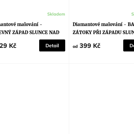
Skladem
S
antové malování -
Diamantové malování - B
EVNÝ ZÁPAD SLUNCE NAD
ZÁTOKY PŘI ZÁPADU SLU
EM
29 Kč
399 Kč
Detail
De
od