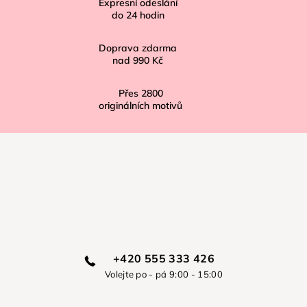
í
Expresní odeslání
do
24
hodin
Doprava zdarma
nad
990 Kč
Přes
2800
originálních motivů
+420 555 333 426
Volejte po - pá 9:00 - 15:00