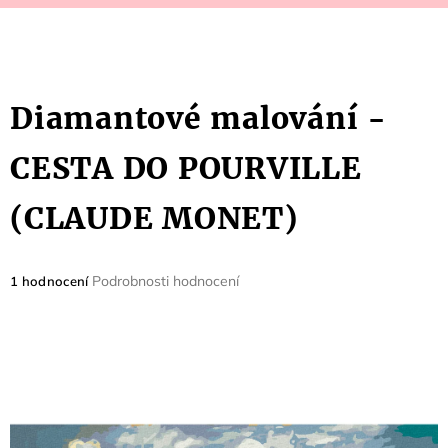
Diamantové malování -
CESTA DO POURVILLE
(CLAUDE MONET)
Průměrné
Podrobnosti hodnocení
1 hodnocení
hodnocení
produktu
je
5,0
z
5
hvězdiček.