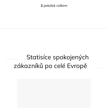
2
položek celkem
O
v
l
á
d
a
c
í
Statisíce spokojených
p
r
zákazníků po celé Evropě
v
k
y
v
ý
p
i