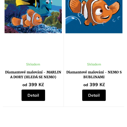
k
t
t
ů
ů
Skladem
Skladem
Diamantové malování - MARLIN
Diamantové malování - NEMO S
A DORY (HLEDÁ SE NEMO)
BUBLINAMI
399 Kč
399 Kč
od
od
Detail
Detail