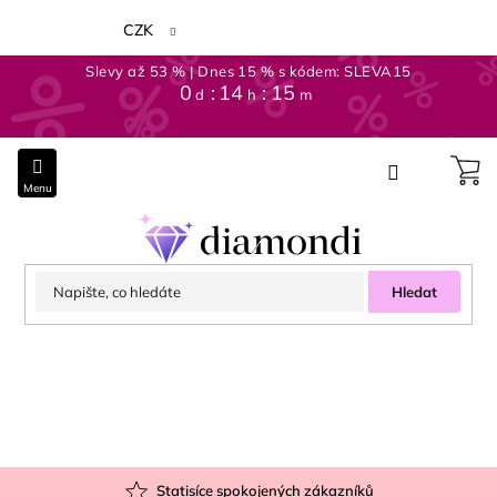
Přejít
na
CZK
obsah
Slevy až 53 % | Dnes 15 % s kódem: SLEVA15
0
14
15
d
h
m
Hledat
Statisíce spokojených zákazníků