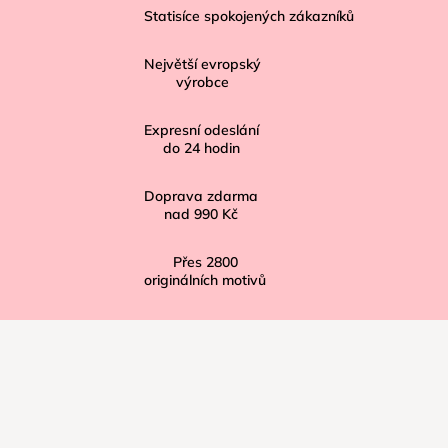
á
Statisíce spokojených zákazníků
p
Největší evropský
a
výrobce
t
í
Expresní odeslání
do
24
hodin
Doprava zdarma
nad
990 Kč
Přes
2800
originálních motivů