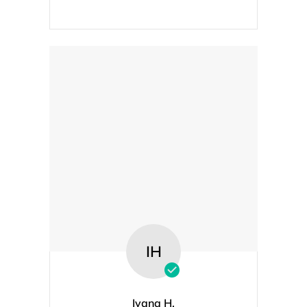
IH
Ivana H.