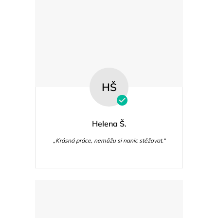
s
u
HŠ
Helena Š.
„Krásná práce, nemůžu si nanic stěžovat.“