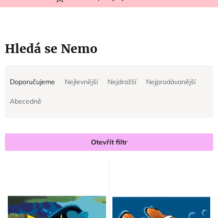
Hledá se Nemo
Ř
V
Doporučujeme
Nejlevnější
Nejdražší
Nejprodávanější
a
ý
z
p
Abecedně
e
i
n
s
í
p
Otevřít filtr
p
r
r
o
o
d
d
u
u
k