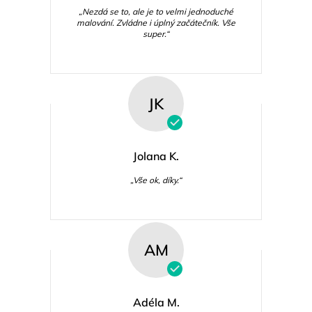
„Nezdá se to, ale je to velmi jednoduché
malování. Zvládne i úplný začátečník. Vše
super.“
JK
Jolana K.
„Vše ok, díky.“
AM
Adéla M.