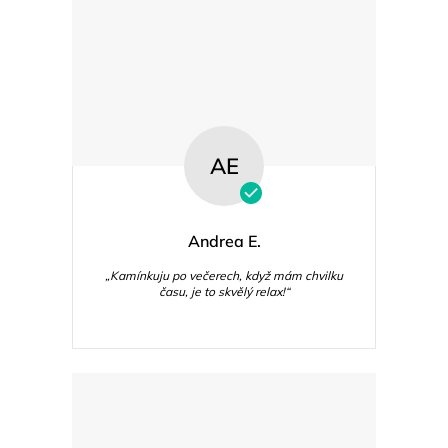
AE
Andrea E.
„Kamínkuju po večerech, když mám chvilku
času, je to skvělý relax!“