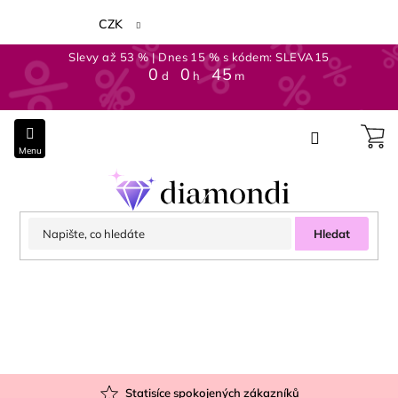
Přejít
na
CZK
obsah
Slevy až 53 % | Dnes 15 % s kódem: SLEVA15
0
:
0
:
45
d
h
m
Hledat
Statisíce spokojených zákazníků