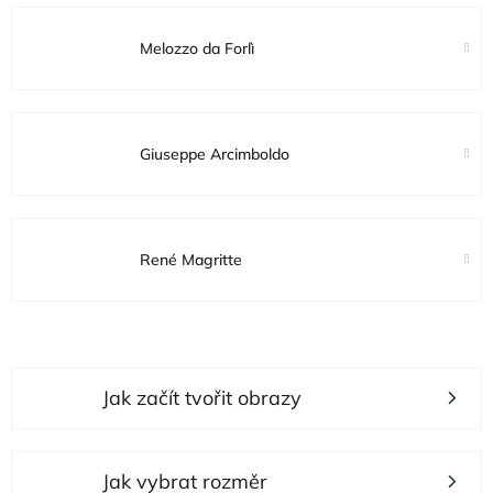
Melozzo da Forlì
Giuseppe Arcimboldo
René Magritte
V
Jak začít tvořit obrazy
ý
p
i
Jak vybrat rozměr