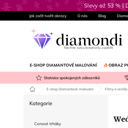
Přejít
Slevy až 53 % |
na
obsah
Jak začít tvořit obrazy
O nás
Blog
Diamo
E-SHOP DIAMANTOVÉ MALOVÁNÍ
OBRAZ P
Statisíce spokojených zákazníků
Domů
E-shop Diamantové malování
Filmy a seriály
P
Přeskočit
Kategorie
o
kategorie
s
Wed
t
Cenové trháky