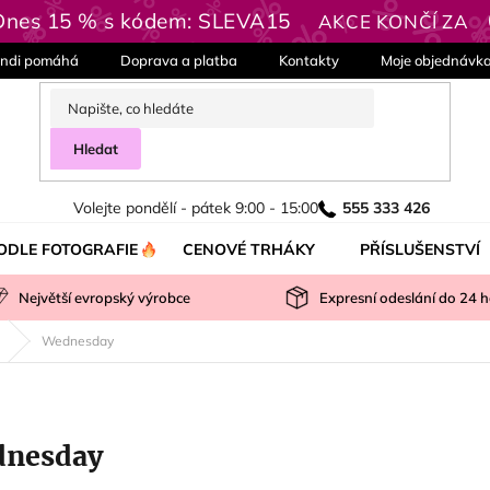
 Dnes 15 % s kódem: SLEVA15
AKCE KONČÍ ZA
ndi pomáhá
Doprava a platba
Kontakty
Moje objednávk
Hledat
Volejte pondělí - pátek 9:00 - 15:00
555 333 426
ODLE FOTOGRAFIE
CENOVÉ TRHÁKY
PŘÍSLUŠENSTVÍ
Největší evropský výrobce
Expresní odeslání do
24
h
Wednesday
nesday