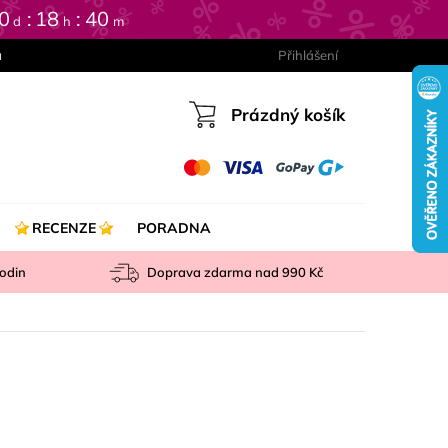
0
18
40
d
h
m
a
Přihlášení
Prázdný košík
Nákupní
košík
RECENZE
PORADNA
odin
Doprava zdarma nad
990 Kč