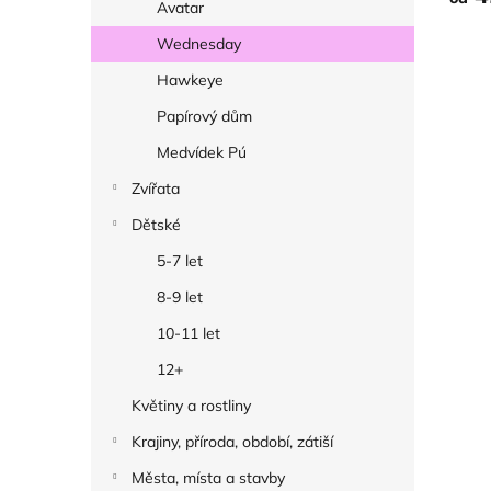
Avatar
Wednesday
Hawkeye
Papírový dům
Medvídek Pú
Zvířata
Dětské
5-7 let
8-9 let
10-11 let
12+
Květiny a rostliny
Krajiny, příroda, období, zátiší
Města, místa a stavby