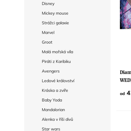
Disney
k
Mickey mouse
t
Strážci galaxie
ů
Marvel
Groot
Malá mořská víla
Piráti z Karibiku
Avengers
Diam
WED
Ledové království
Kráska a zvíře
4
od
Baby Yoda
Mandalorian
Alenka v říši divů
Star wars