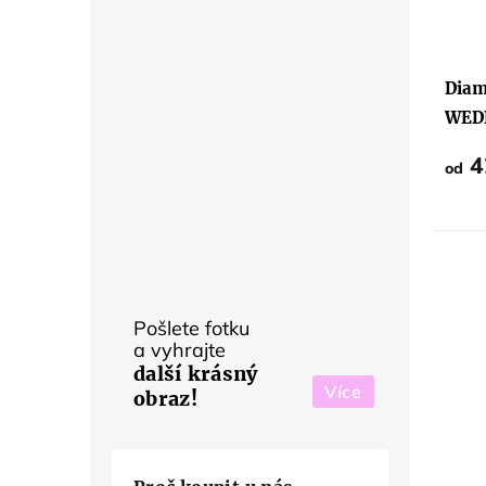
Diam
WED
4
od
Pošlete fotku
a vyhrajte
další krásný
Více
obraz!