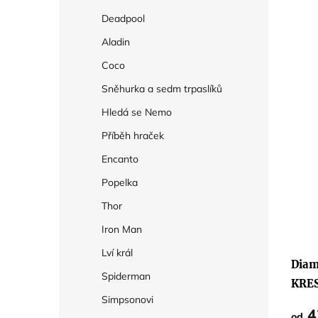
Deadpool
Aladin
Coco
Sněhurka a sedm trpaslíků
Hledá se Nemo
Příběh hraček
Encanto
Popelka
Thor
Iron Man
Lví král
Diam
Spiderman
KRE
Simpsonovi
GOO
4
od