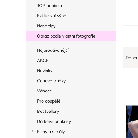
r
V
TOP nabídka
a
ý
Exkluzivní výběr
n
p
Naše tipy
n
i
í
Obraz podle vlastní fotografie
s
p
p
Ř
Nejprodávanější
a
r
Dopor
a
AKCE
n
o
z
e
Novinky
d
e
l
Cenové trháky
u
n
k
Vánoce
í
t
Pro dospělé
p
ů
r
Bestsellery
o
Dárkové poukazy
d
Filmy a seriály
u