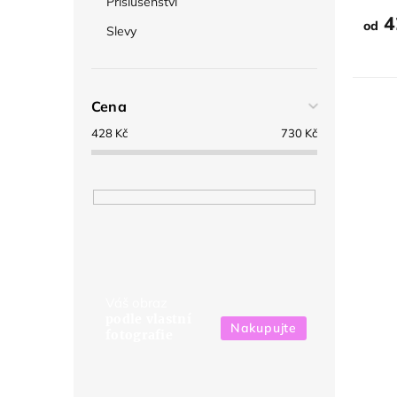
Příslušenství
HAV
4
od
Slevy
Cena
428
Kč
730
Kč
Váš obraz
podle vlastní
Nakupujte
fotografie