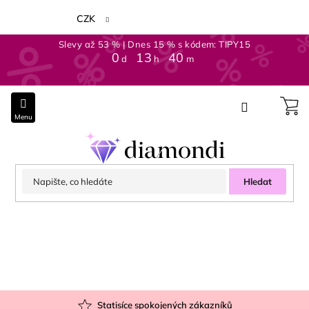
Přejít
na
CZK
obsah
Slevy až 53 % | Dnes 15 % s kódem: TIPY15
0
:
13
:
40
d
h
m
Hledat
Statisíce spokojených zákazníků