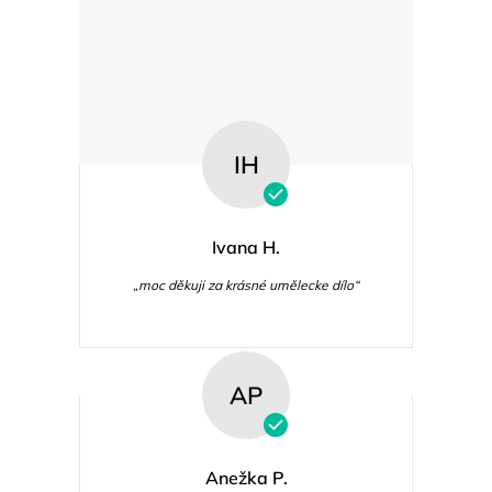
IH
Ivana H.
„moc děkuji za krásné umělecke dílo“
AP
Anežka P.