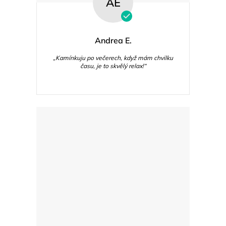
AE
Andrea E.
„Kamínkuju po večerech, když mám chvilku
času, je to skvělý relax!“