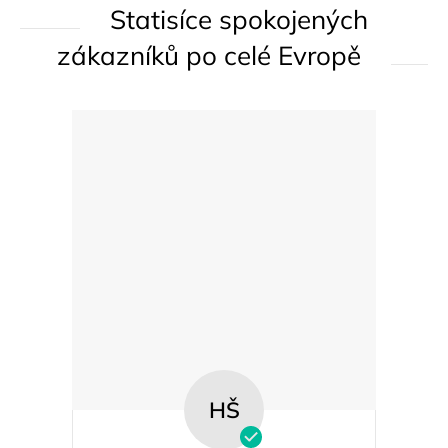
Statisíce spokojených
v
k
zákazníků po celé Evropě
y
v
ý
p
i
s
u
HŠ