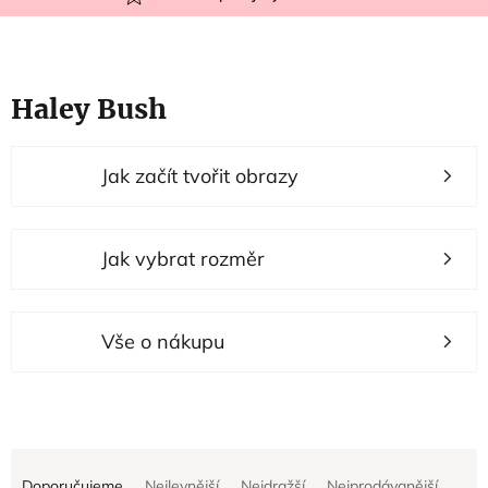
Haley Bush
V
Jak začít tvořit obrazy
ý
p
i
Jak vybrat rozměr
s
p
r
Vše o nákupu
o
d
u
Ř
k
Doporučujeme
Nejlevnější
Nejdražší
Nejprodávanější