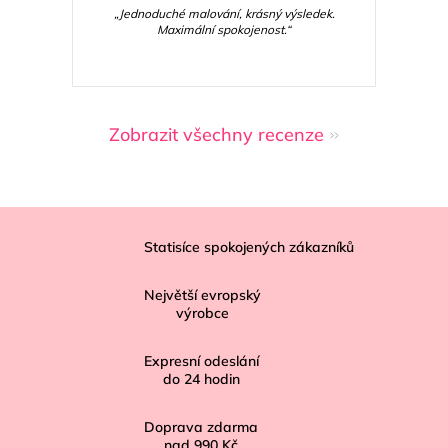
„Jednoduché malování, krásný výsledek.
Maximální spokojenost.“
Zobrazit všechny recenze
Z
á
Statisíce spokojených zákazníků
p
Největší evropský
a
výrobce
t
í
Expresní odeslání
do
24
hodin
Doprava zdarma
nad
990 Kč