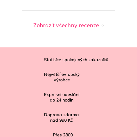
Zobrazit všechny recenze
Z
á
Statisíce spokojených zákazníků
p
Největší evropský
a
výrobce
t
í
Expresní odeslání
do
24
hodin
Doprava zdarma
nad
990 Kč
Přes
2800