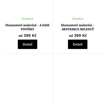
Průměrné
Průměrné
Skladem
Skladem
hodnocení
hodnocení
produktu
produktu
Diamantové malování - A ZASE
Diamantové malování -
je
je
PIVOŇKY
ABSTRAKCE MILENCŮ
5,0
5,0
z
z
399 Kč
399 Kč
od
od
5
5
hvězdiček.
hvězdiček.
Detail
Detail