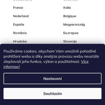
France
Italia
Nederland
Belgique
España
Magyarország
România
България
Hrvatska
Slovenija
Používáme cookies, abychom Vám umožnili pohodlné
prohlížení webu a díky analýze provozu webu neustále
zlepšovali jeho funkce, výkon a použitelnost.
Více
informací
Nastavení
Souhlasím
Nakupujte na Diamondi bezpečně a bez obav. Díky HTTPS
protokolu jsou Vaše citlivá data v naprostém bezpečí, veškeré