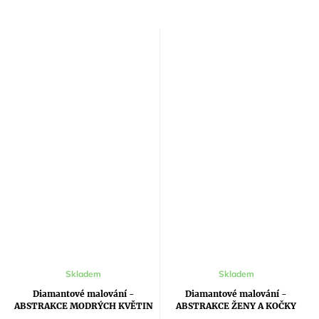
Průměrné
Skladem
Skladem
hodnocení
produktu
Diamantové malování -
Diamantové malování -
je
ABSTRAKCE MODRÝCH KVĚTIN
ABSTRAKCE ŽENY A KOČKY
5,0
III