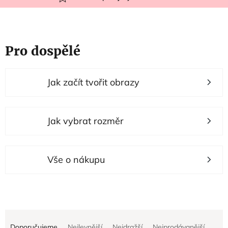
Pro dospělé
V
Jak začít tvořit obrazy
ý
p
i
Jak vybrat rozměr
s
p
r
Vše o nákupu
o
d
u
Ř
k
Doporučujeme
Nejlevnější
Nejdražší
Nejprodávanější