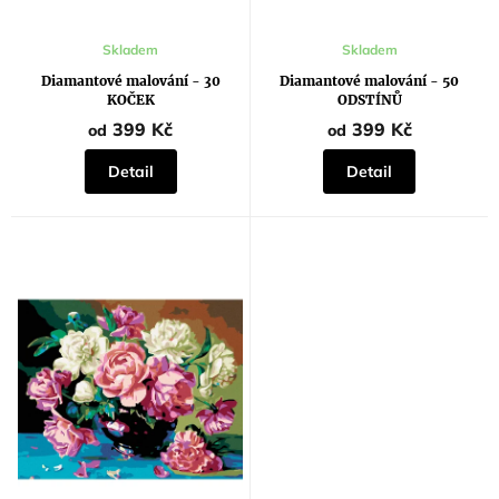
Průměrné
Průměrné
Skladem
Skladem
hodnocení
hodnocení
produktu
produktu
Diamantové malování - 30
Diamantové malování - 50
je
je
KOČEK
ODSTÍNŮ
5,0
5,0
z
z
399 Kč
399 Kč
od
od
5
5
hvězdiček.
hvězdiček.
Detail
Detail