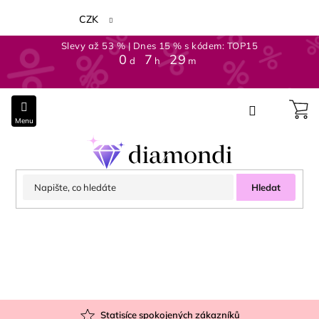
Přejít
na
CZK
obsah
Slevy až 53 % | Dnes 15 % s kódem: TOP15
0
:
7
:
29
d
h
m
Hledat
Statisíce spokojených zákazníků