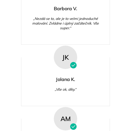
Barbora V.
„Nezdá se to, ale je to velmi jednoduché
malování. Zvládne i úplný začátečník. Vše
super.“
JK
Jolana K.
„Vše ok, díky.“
AM