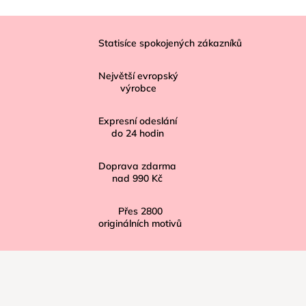
Z
á
Statisíce spokojených zákazníků
p
Největší evropský
a
výrobce
t
í
Expresní odeslání
do
24
hodin
Doprava zdarma
nad
990 Kč
Přes
2800
originálních motivů