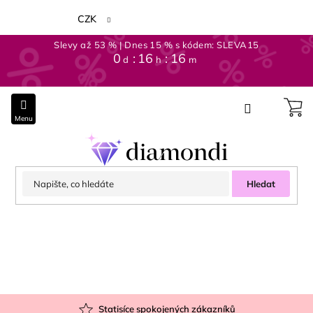
Přejít
na
CZK
obsah
Slevy až 53 % | Dnes 15 % s kódem: SLEVA15
0
16
16
d
h
m
Hledat
Statisíce spokojených zákazníků