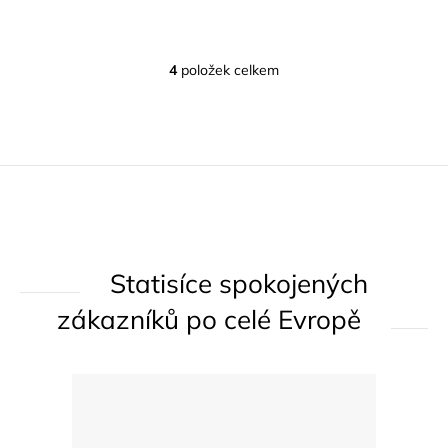
4
položek celkem
O
v
l
á
d
a
c
í
Statisíce spokojených
p
r
zákazníků po celé Evropě
v
k
y
v
ý