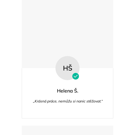
p
i
s
u
HŠ
Helena Š.
„Krásná práce, nemůžu si nanic stěžovat.“