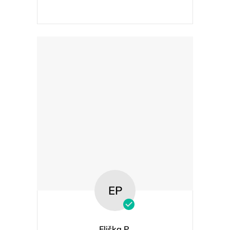
EP
Eliška P.