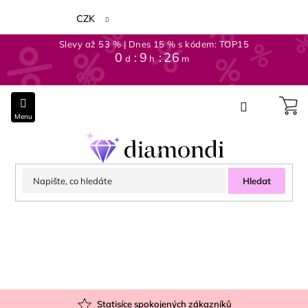
Přejít
na
CZK
obsah
Slevy až 53 % | Dnes 15 % s kódem: TOP15
0
:
9
:
26
d
h
m
Hledat
Statisíce spokojených zákazníků