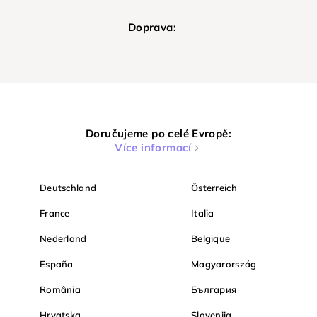
Doprava:
Doručujeme po celé Evropě:
Více informací
Deutschland
Österreich
France
Italia
Nederland
Belgique
España
Magyarország
România
България
Hrvatska
Slovenija