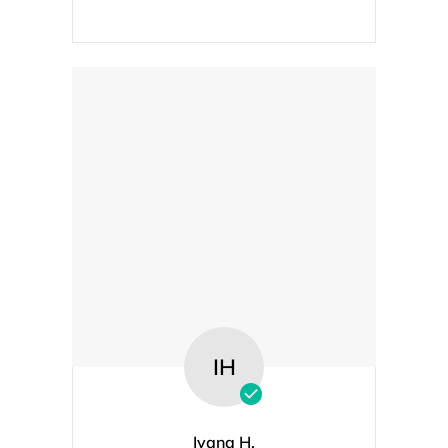
IH
Ivana H.