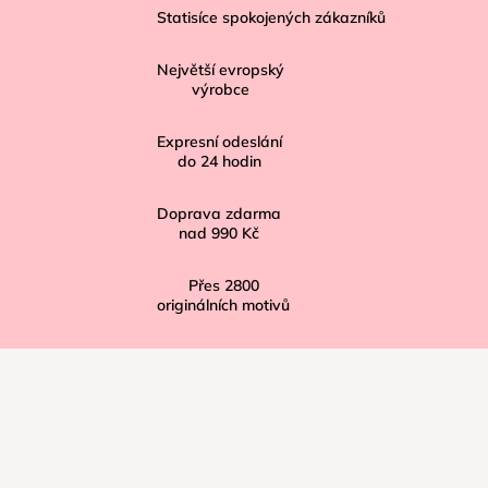
á
Statisíce spokojených zákazníků
p
Největší evropský
a
výrobce
t
í
Expresní odeslání
do
24
hodin
Doprava zdarma
nad
990 Kč
Přes
2800
originálních motivů