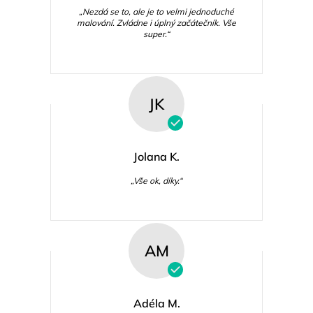
„Nezdá se to, ale je to velmi jednoduché
malování. Zvládne i úplný začátečník. Vše
super.“
JK
Jolana K.
„Vše ok, díky.“
AM
Adéla M.