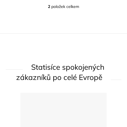
2
položek celkem
O
v
l
á
d
a
c
í
Statisíce spokojených
p
r
zákazníků po celé Evropě
v
k
y
v
ý
p
i