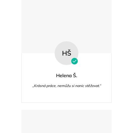
s
u
HŠ
Helena Š.
„Krásná práce, nemůžu si nanic stěžovat.“