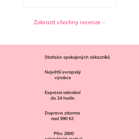
Zobrazit všechny recenze
Z
á
Statisíce spokojených zákazníků
p
Největší evropský
a
výrobce
t
í
Expresní odeslání
do
24
hodin
Doprava zdarma
nad
990 Kč
Přes
2800