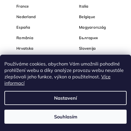
France
Italia
Nederland
Belgique
España
Magyarország
România
България
Hrvatska
Slovenija
Používáme cookies, abychom Vám umožnili pohodlné
prohlížení webu a díky analýze provozu webu neustále
zlepšovali jeho funkce, výkon a použitelnost.
Více
informací
Nastavení
Souhlasím
Nakupujte na Diamondi bezpečně a bez obav. Díky HTTPS
protokolu jsou Vaše citlivá data v naprostém bezpečí, veškeré