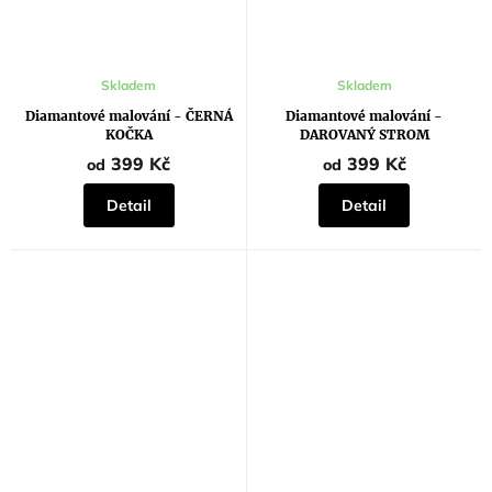
Průměrné
Průměrné
Skladem
Skladem
hodnocení
hodnocení
produktu
produktu
Diamantové malování - ČERNÁ
Diamantové malování -
je
je
KOČKA
DAROVANÝ STROM
5,0
5,0
z
z
399 Kč
399 Kč
od
od
5
5
hvězdiček.
hvězdiček.
Detail
Detail