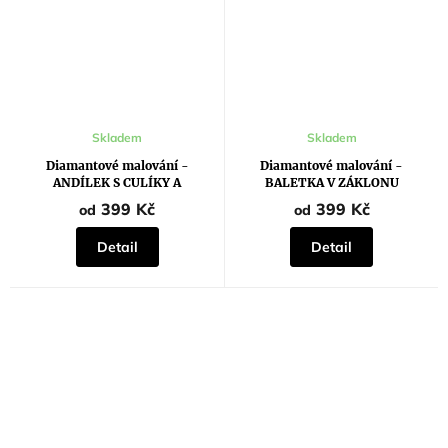
Průměrné
Průměrné
Skladem
Skladem
hodnocení
hodnocení
produktu
produktu
Diamantové malování -
Diamantové malování -
je
je
ANDÍLEK S CULÍKY A
BALETKA V ZÁKLONU
5,0
5,0
JAVOROVÝM LÍSTKEM
z
z
399 Kč
399 Kč
od
od
5
5
hvězdiček.
hvězdiček.
Detail
Detail