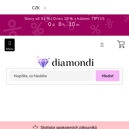
Přejít
na
CZK
obsah
Slevy až 53 % | Dnes 15 % s kódem: TIPY15
0
:
8
:
10
d
h
m
Hledat
Statisíce spokojených zákazníků