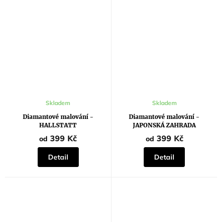
Průměrné
Průměrné
Skladem
Skladem
hodnocení
hodnocení
produktu
produktu
Diamantové malování -
Diamantové malování -
je
je
HALLSTATT
JAPONSKÁ ZAHRADA
5,0
5,0
z
z
399 Kč
399 Kč
od
od
5
5
hvězdiček.
hvězdiček.
Detail
Detail