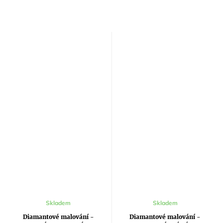
Průměrné
Skladem
Skladem
hodnocení
produktu
Diamantové malování -
Diamantové malování -
je