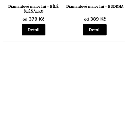
hodnocení
hodnocení
produktu
produktu
Diamantové malování - BÍLÉ
Diamantové malování - BUDDHA
je
je
ŠTĚŇÁTKO
5,0
5,0
z
z
379 Kč
389 Kč
od
od
5
5
hvězdiček.
hvězdiček.
Detail
Detail