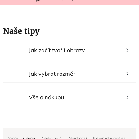
Naše tipy
V
Jak začít tvořit obrazy
ý
p
i
Jak vybrat rozměr
s
p
r
Vše o nákupu
o
d
u
Ř
k
Doporučujeme
Nejlevnější
Nejdražší
Nejprodávanější