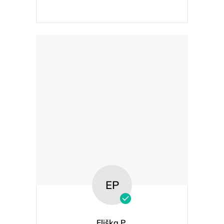
EP
Eliška P.