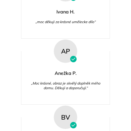
Ivana H.
„moc děkuji za krásné umělecke dílo“
AP
Anežka P.
„Moc krásné, obraz je skvělý doplněk mého
domu. Děkuji a doporučuji.“
BV