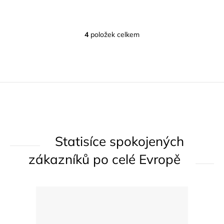
4
položek celkem
O
v
l
á
d
a
c
í
Statisíce spokojených
p
r
zákazníků po celé Evropě
v
k
y
v
ý