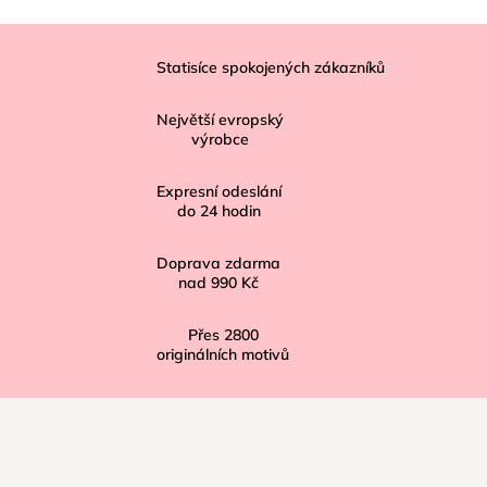
Z
á
Statisíce spokojených zákazníků
p
Největší evropský
a
výrobce
t
í
Expresní odeslání
do
24
hodin
Doprava zdarma
nad
990 Kč
Přes
2800
originálních motivů