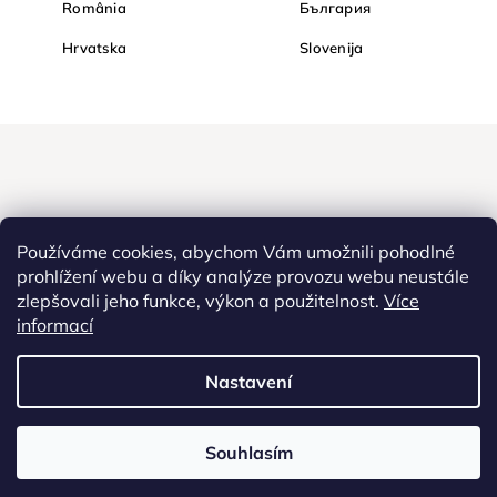
România
България
Hrvatska
Slovenija
Používáme cookies, abychom Vám umožnili pohodlné
prohlížení webu a díky analýze provozu webu neustále
zlepšovali jeho funkce, výkon a použitelnost.
Více
Nakupujte na Diamondi bezpečně a bez obav. Díky HTTPS
informací
protokolu jsou Vaše citlivá data v naprostém bezpečí, veškeré
informace mezi prohlížečem a serverem se přenášejí v zašifrované
Nastavení
podobě.
Souhlasím
Copyright
2022 - 2026
Diamondi. Všechna práva vyhrazena. |
Diamondi,
Westlogic s.r.o., Olomoucká 267/29, Opava, 746 01