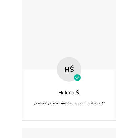
p
i
s
u
HŠ
Helena Š.
„Krásná práce, nemůžu si nanic stěžovat.“