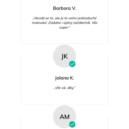
Barbora V.
„Nezdá se to, ale je to velmi jednoduché
malování. Zvládne i úplný začátečník. Vše
super.“
JK
Jolana K.
„Vše ok, díky.“
AM