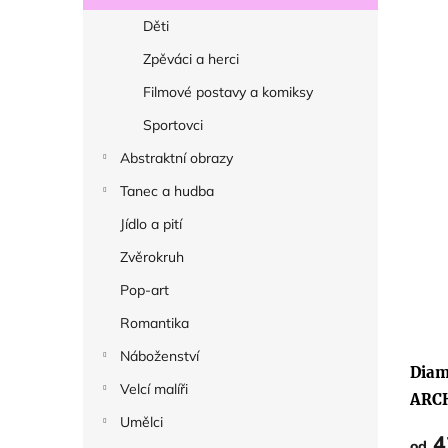
Děti
Zpěváci a herci
Filmové postavy a komiksy
Sportovci
Abstraktní obrazy
Tanec a hudba
Jídlo a pití
Zvěrokruh
Pop-art
Romantika
Náboženství
Diam
Velcí malíři
ARC
Umělci
4
od