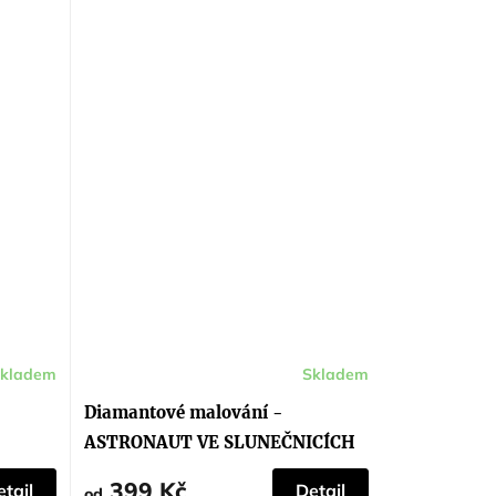
kladem
Skladem
Diamantové malování -
ASTRONAUT VE SLUNEČNICÍCH
399 Kč
tail
Detail
od