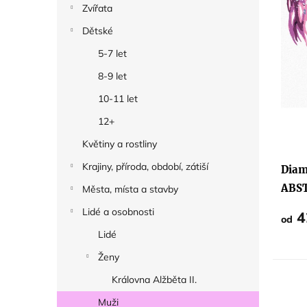
Zvířata
k
Dětské
t
5-7 let
ů
8-9 let
10-11 let
12+
Květiny a rostliny
Krajiny, příroda, období, zátiší
Diam
ABST
Města, místa a stavby
MUŽ
Lidé a osobnosti
4
od
Lidé
Ženy
Královna Alžběta II.
Muži