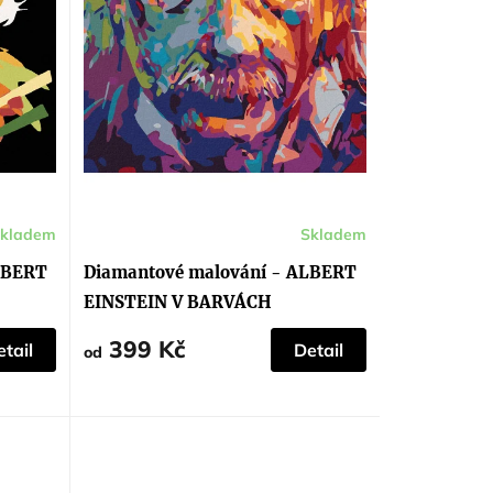
kladem
Skladem
LBERT
Diamantové malování - ALBERT
EINSTEIN V BARVÁCH
399 Kč
tail
Detail
od