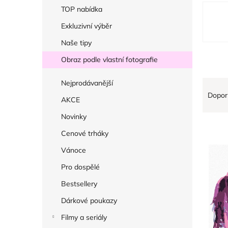
r
V
TOP nabídka
a
ý
Exkluzivní výběr
n
p
Naše tipy
n
i
í
Obraz podle vlastní fotografie
s
p
p
Ř
Nejprodávanější
a
r
Dopor
a
AKCE
n
o
z
e
Novinky
d
e
l
Cenové trháky
u
n
k
Vánoce
í
t
Pro dospělé
p
ů
r
Bestsellery
o
Dárkové poukazy
d
Filmy a seriály
u