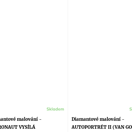
Skladem
S
Průměrné
hodnocení
produktu
antové malování -
Diamantové malování -
je
5,0
RONAUT VYSÍLÁ
AUTOPORTRÉT II (VAN G
z