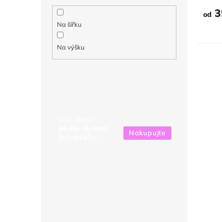
3
od
Na šířku
Na výšku
Váš obraz
podle vlastní
Nakupujte
fotografie