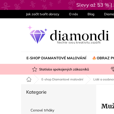
Přejít
Slevy až 53 % 
na
obsah
Jak začít tvořit obrazy
O nás
Blog
Diamo
E-SHOP DIAMANTOVÉ MALOVÁNÍ
OBRAZ P
Statisíce spokojených zákazníků
Domů
E-shop Diamantové malování
Lidé a osobnos
P
Přeskočit
Kategorie
o
kategorie
s
Muž
t
Cenové trháky