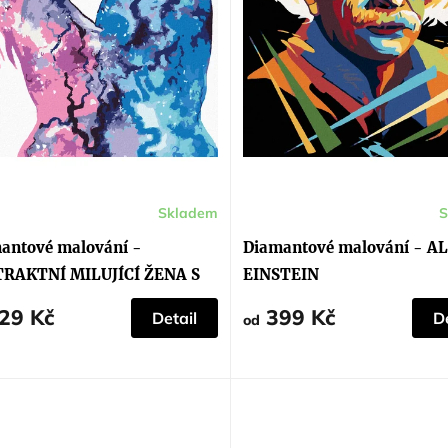
Skladem
S
antové malování -
Diamantové malování - A
RAKTNÍ MILUJÍCÍ ŽENA S
EINSTEIN
EM
29 Kč
399 Kč
Detail
De
od