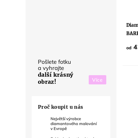
Prům
hodno
produ
Diam
je
5,0
BAR
z
5
hvězd
4
od
Pošlete fotku
a vyhrajte
další krásný
Více
obraz!
Proč koupit u nás
Největší výrobce
diamantového malování
v Evropě