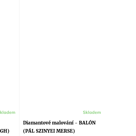
kladem
Skladem
Průměrné
hodnocení
produktu
Diamantové malování - BALÓN
je
5,0
OGH)
(PÁL SZINYEI MERSE)
z