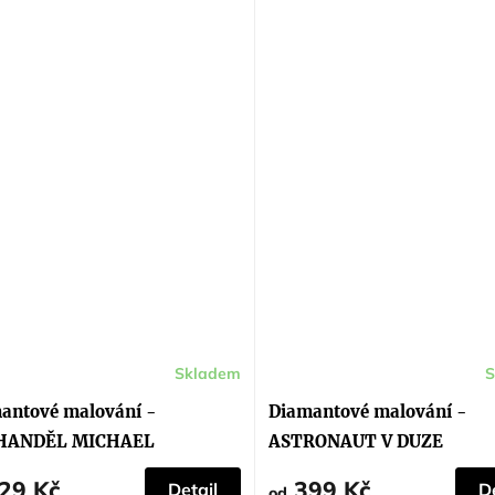
Skladem
S
antové malování -
Diamantové malování -
HANDĚL MICHAEL
ASTRONAUT V DUZE
29 Kč
399 Kč
Detail
De
od