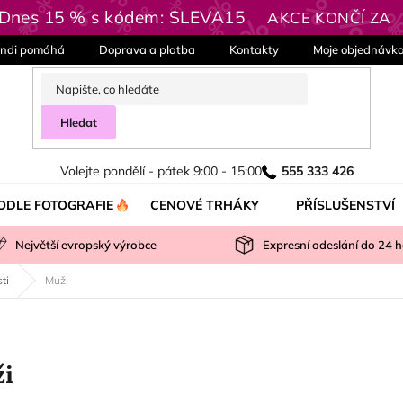
| Dnes 15 % s kódem: SLEVA15
AKCE KONČÍ ZA
ndi pomáhá
Doprava a platba
Kontakty
Moje objednávk
Hledat
Volejte pondělí - pátek 9:00 - 15:00
555 333 426
ODLE FOTOGRAFIE
CENOVÉ TRHÁKY
PŘÍSLUŠENSTVÍ
Největší evropský výrobce
Expresní odeslání do
24
h
ti
Muži
i