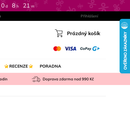
0
:
8
:
21
d
h
m
a
Přihlášení
Prázdný košík
Nákupní
košík
RECENZE
PORADNA
odin
Doprava zdarma nad
990 Kč