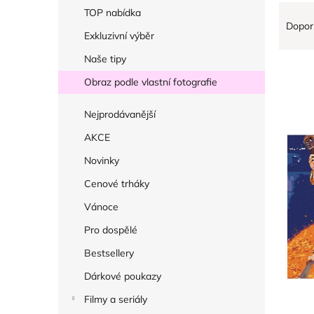
r
Ř
V
TOP nabídka
a
Dopor
a
ý
Exkluzivní výběr
n
z
p
Naše tipy
n
e
i
í
Obraz podle vlastní fotografie
n
s
p
í
p
Nejprodávanější
a
p
r
AKCE
n
r
o
e
Novinky
o
d
l
Cenové trháky
d
u
u
k
Vánoce
k
t
Pro dospělé
t
ů
Bestsellery
ů
Dárkové poukazy
Filmy a seriály