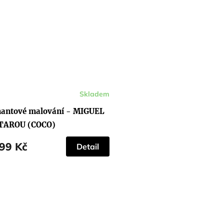
Skladem
antové malování - MIGUEL
TAROU (COCO)
99 Kč
Detail