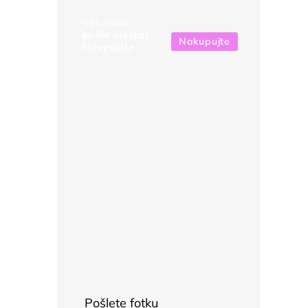
Váš obraz
podle vlastní
Nakupujte
fotografie
Pošlete fotku