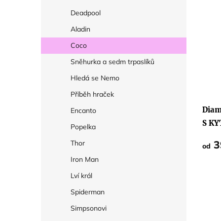
Deadpool
Aladin
Coco
Sněhurka a sedm trpaslíků
Hledá se Nemo
Příběh hraček
Diam
Encanto
S KY
Popelka
3
Thor
od
Iron Man
Lví král
Spiderman
Simpsonovi