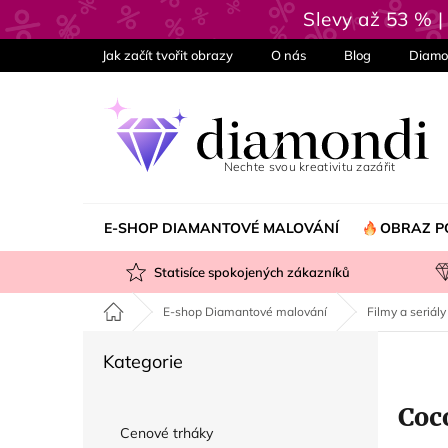
Přejít
Slevy až 53 % 
na
obsah
Jak začít tvořit obrazy
O nás
Blog
Diamo
E-SHOP DIAMANTOVÉ MALOVÁNÍ
OBRAZ P
Statisíce spokojených zákazníků
Domů
E-shop Diamantové malování
Filmy a seriály
P
Přeskočit
Kategorie
o
kategorie
s
Coc
t
Cenové trháky