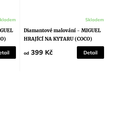
kladem
Skladem
IGUEL
Diamantové malování - MIGUEL
CO)
HRAJÍCÍ NA KYTARU (COCO)
399 Kč
tail
Detail
od