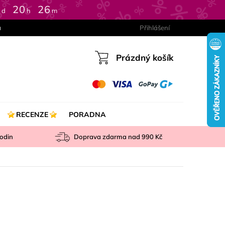
0
:
20
:
26
d
h
m
a
Přihlášení
Prázdný košík
Nákupní
košík
RECENZE
PORADNA
odin
Doprava zdarma nad
990 Kč