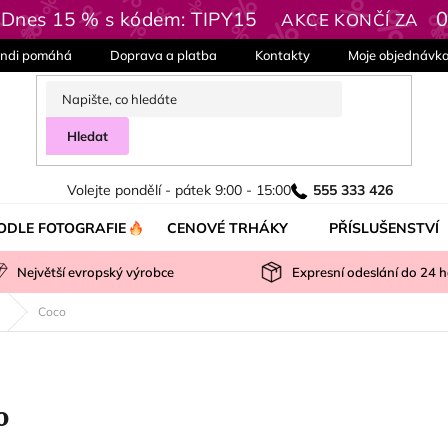
| Dnes 15 % s kódem: TIPY15
AKCE KONČÍ ZA
ndi pomáhá
Doprava a platba
Kontakty
Moje objednávk
Hledat
Volejte pondělí - pátek 9:00 - 15:00
555 333 426
ODLE FOTOGRAFIE
CENOVÉ TRHÁKY
PŘÍSLUŠENSTVÍ
Největší evropský výrobce
Expresní odeslání do
24
h
Coco
o