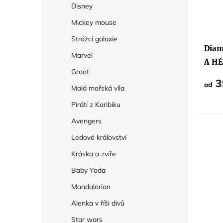
Disney
Mickey mouse
Strážci galaxie
Diam
Marvel
A HÉ
Groot
3
od
Malá mořská víla
Piráti z Karibiku
Avengers
Ledové království
Kráska a zvíře
Baby Yoda
Mandalorian
Alenka v říši divů
Star wars