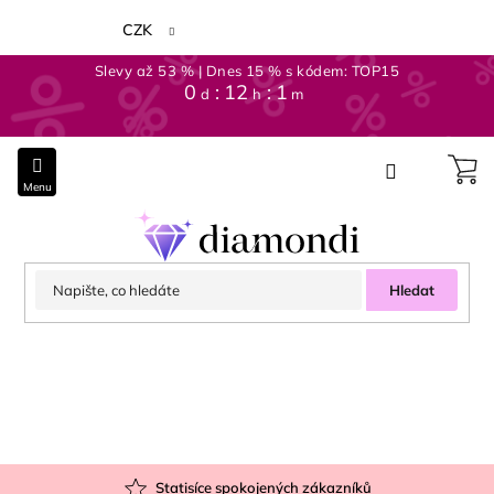
Přejít
na
CZK
obsah
Slevy až 53 % | Dnes 15 % s kódem: TOP15
0
12
1
d
h
m
Hledat
Statisíce spokojených zákazníků