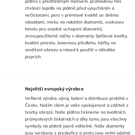
plátno s předtištěným motivem, průhlednou fólii
chránící lepidlo na plátně před vysycháním a
nečistotami, pero v prémiové kvalitě se dvěma
násadami, misku na nabírání diamantů, voskovou
hmotu pro snadné uchopení diamantů,
znovupoužitelné sáčky s diamanty špičkové kvality,
kvalitní pinzetu, barevnou předlohu, háčky na
zavěšení obrazu a návod k použití v několika
jazycích.
Největší evropský výrobce
Veškerá výroba, vývoj, balení a distribuce probíhá v
Česku. Naším cílem je vaše spokojenost a zážitek z
tvorby obrazů. Naše plátna tiskneme na kvalitních
průmyslových tiskárnách a díky tomu jsou všechny
symboly na plátně jasně viditelné. Naše diamanty
jsou vyrobeny z pryskyřice a proto jsou velmi odolné.