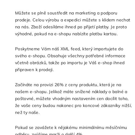
Můžete se plně soustředit na marketing a podporu
prodeje. Celou výrobu a expedici můžete s klidem nechat
na nás. Zboží odesíláme ihned po přijetí platby. Je proto
výhodné, pokud na e-shopu nabízíte platbu kartou.
Poskytneme Vám náš XML feed, který importujete do
svého e-shopu. Obsahuje všechny potřebné informace
včetně obrázků, takže po importu je Váš e-shop ihned
připraven k prodeji.
Začínáte na provizi 26% z ceny produktu, která je na
našem e-shopu. Jelikož máte snížené náklady o balné a
poštovné, můžete vhodným nastavením cen docílit toho,
že vaše ceny budou nakonec pro koncové zákazníky nižší,
než ty naše.
Pokud se zavážete k nějakému minimálnímu měsíčnímu
odběru, zvýšíme marži o další 4%.