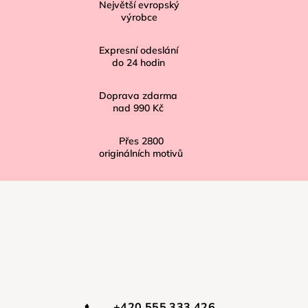
Největší evropský
a
výrobce
t
í
Expresní odeslání
do
24
hodin
Doprava zdarma
nad
990 Kč
Přes
2800
originálních motivů
+420 555 333 426