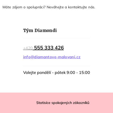
Máte zájem o spolupráci? Neváhejte a kontaktujte nás.
Tým Diamondi
555 333 426
+420
info@diamantove-malovani.cz
Volejte pondělí - pátek 9:00 - 15:00
Z
á
Statisíce spokojených zákazníků
p