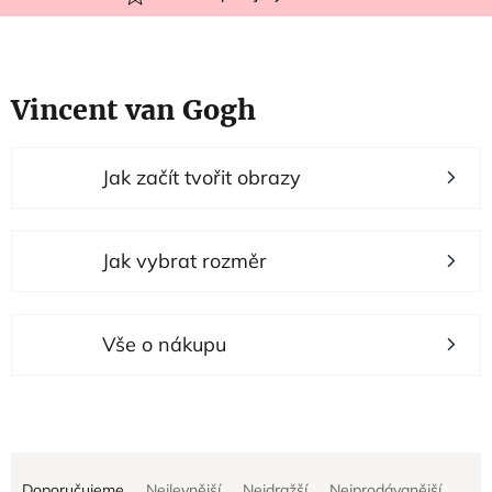
Vincent van Gogh
V
Jak začít tvořit obrazy
ý
p
i
Jak vybrat rozměr
s
p
r
Vše o nákupu
o
d
u
Ř
k
Doporučujeme
Nejlevnější
Nejdražší
Nejprodávanější