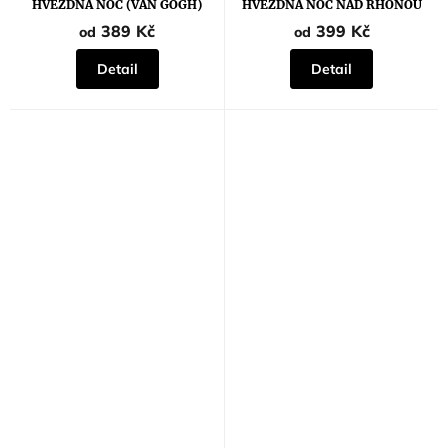
HVĚZDNÁ NOC (VAN GOGH)
HVĚZDNÁ NOC NAD RHONOU
5,0
(VAN GOGH)
z
389 Kč
399 Kč
od
od
5
hvězdiček.
Detail
Detail