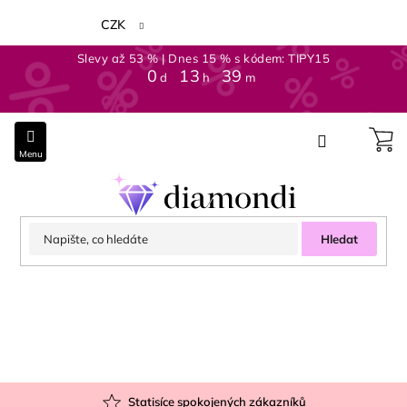
Přejít
na
CZK
obsah
Slevy až 53 % | Dnes 15 % s kódem: TIPY15
0
:
13
:
39
d
h
m
Hledat
Statisíce spokojených zákazníků