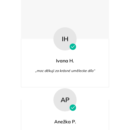
IH
Ivana H.
„moc děkuji za krásné umělecke dílo“
AP
Anežka P.