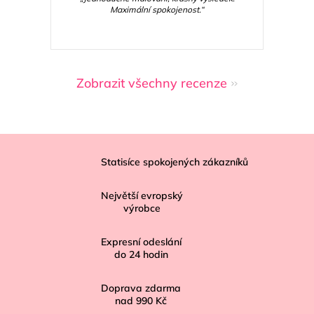
Maximální spokojenost.“
Zobrazit všechny recenze
Z
á
Statisíce spokojených zákazníků
p
Největší evropský
a
výrobce
t
í
Expresní odeslání
do
24
hodin
Doprava zdarma
nad
990 Kč