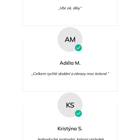
„Vše ok, díky.“
AM
Adéla M.
„Celkem rychlé dodání a obrazy moc krásné.“
KS
Kristýna S.
„Jednoduché malování, krásný výsledek.