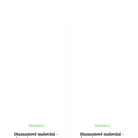
Průměrné
Skladem
Skladem
hodnocení
produktu
Diamantové malování -
Diamantové malování -
je