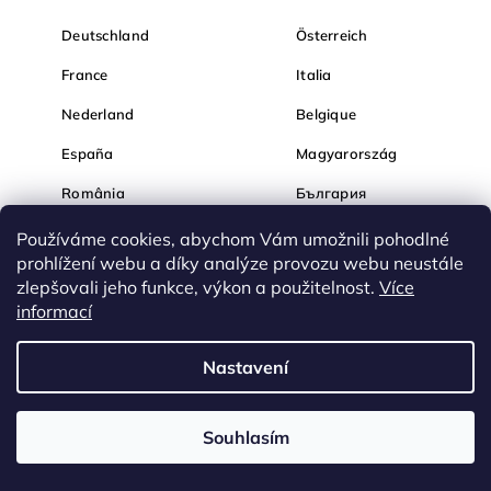
Deutschland
Österreich
France
Italia
Nederland
Belgique
España
Magyarország
România
България
Hrvatska
Slovenija
Používáme cookies, abychom Vám umožnili pohodlné
prohlížení webu a díky analýze provozu webu neustále
zlepšovali jeho funkce, výkon a použitelnost.
Více
informací
Nastavení
Souhlasím