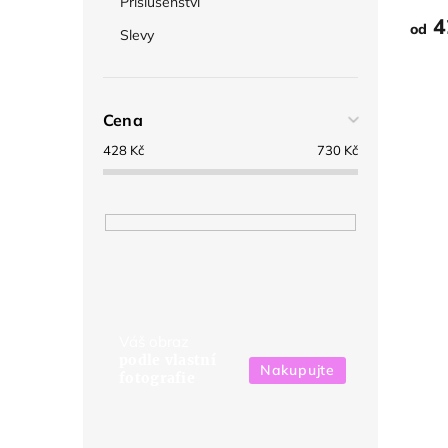
Příslušenství
4
od
Slevy
Cena
428
Kč
730
Kč
Váš obraz
podle vlastní
Nakupujte
fotografie