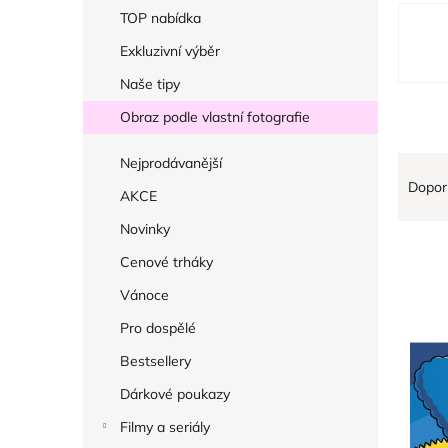
r
V
TOP nabídka
a
ý
Exkluzivní výběr
n
p
Naše tipy
n
i
í
Obraz podle vlastní fotografie
s
p
p
Ř
Nejprodávanější
a
r
Dopor
a
AKCE
n
o
z
e
Novinky
d
e
l
Cenové trháky
u
n
k
Vánoce
í
t
Pro dospělé
p
ů
r
Bestsellery
o
Dárkové poukazy
d
Filmy a seriály
u