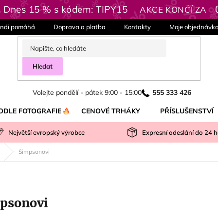
| Dnes 15 % s kódem: TIPY15
AKCE KONČÍ ZA
ndi pomáhá
Doprava a platba
Kontakty
Moje objednávk
Hledat
Volejte pondělí - pátek 9:00 - 15:00
555 333 426
ODLE FOTOGRAFIE
CENOVÉ TRHÁKY
PŘÍSLUŠENSTVÍ
Největší evropský výrobce
Expresní odeslání do
24
h
Simpsonovi
psonovi