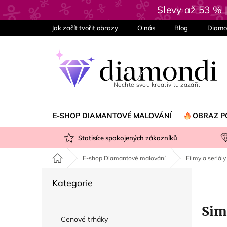
Přejít
Slevy až 53 % 
na
obsah
Jak začít tvořit obrazy
O nás
Blog
Diamo
E-SHOP DIAMANTOVÉ MALOVÁNÍ
OBRAZ P
Statisíce spokojených zákazníků
Domů
E-shop Diamantové malování
Filmy a seriály
P
Přeskočit
Kategorie
o
kategorie
s
Sim
t
Cenové trháky