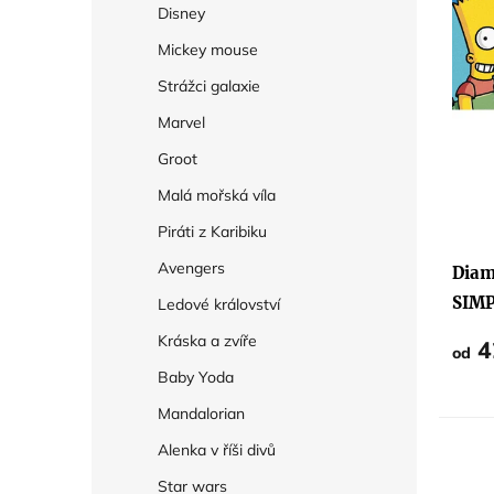
Disney
k
Mickey mouse
t
Strážci galaxie
ů
Marvel
Groot
Malá mořská víla
Piráti z Karibiku
Avengers
Diam
SIM
Ledové království
Kráska a zvíře
4
od
Baby Yoda
Mandalorian
Alenka v říši divů
Star wars