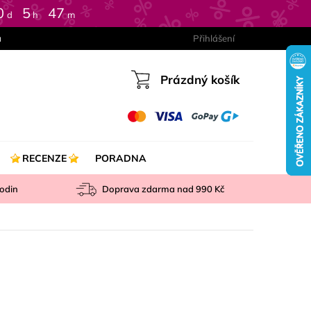
0
5
47
d
h
m
a
Přihlášení
Prázdný košík
Nákupní
košík
RECENZE
PORADNA
odin
Doprava zdarma nad
990 Kč