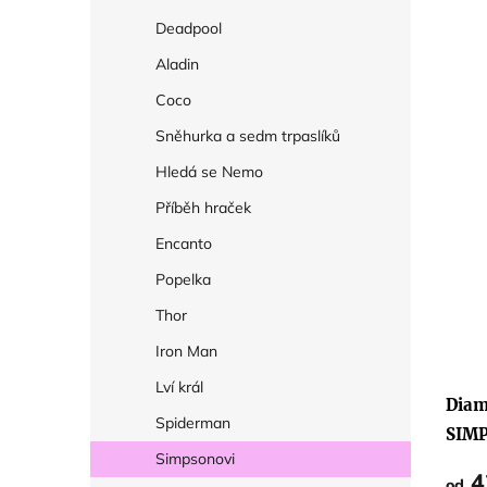
Deadpool
Aladin
Coco
Sněhurka a sedm trpaslíků
Hledá se Nemo
Příběh hraček
Encanto
Popelka
Thor
Iron Man
Lví král
Diam
Spiderman
SIMP
Simpsonovi
4
od