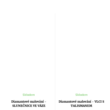
Průměrné
Průměrné
Skladem
Skladem
hodnocení
hodnocení
produktu
produktu
Diamantové malování -
Diamantové malování - VLCI S
je
je
SLUNEČNICE VE VÁZE
TALISMANEM
5,0
5,0