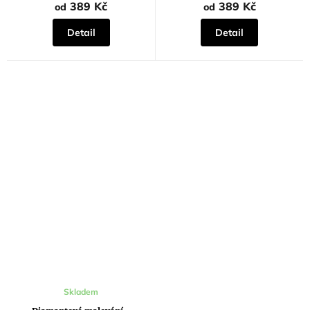
z
z
389 Kč
389 Kč
od
od
5
5
hvězdiček.
hvězdiček.
Detail
Detail
Průměrné
Skladem
hodnocení
produktu