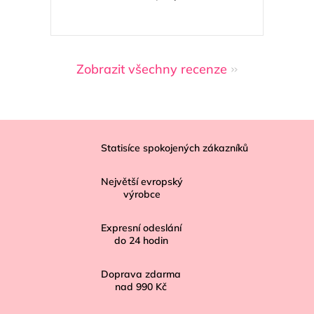
Zobrazit všechny recenze
Z
á
Statisíce spokojených zákazníků
p
Největší evropský
a
výrobce
t
í
Expresní odeslání
do
24
hodin
Doprava zdarma
nad
990 Kč