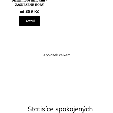
Diamantové malování -
je
ZASNĚŽENÉ HORY
5,0
z
389 Kč
od
5
hvězdiček.
Detail
9
položek celkem
O
v
l
á
d
a
c
í
Statisíce spokojených
p