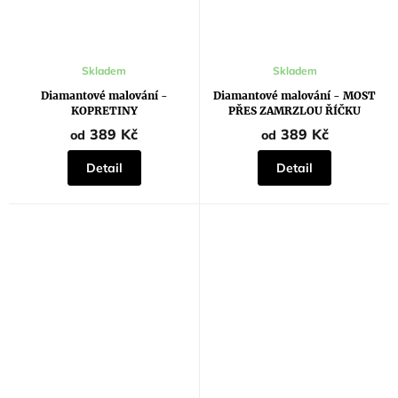
Průměrné
Průměrné
Skladem
Skladem
hodnocení
hodnocení
produktu
produktu
Diamantové malování -
Diamantové malování - MOST
je
je
KOPRETINY
PŘES ZAMRZLOU ŘÍČKU
5,0
5,0
z
z
389 Kč
389 Kč
od
od
5
5
hvězdiček.
hvězdiček.
Detail
Detail