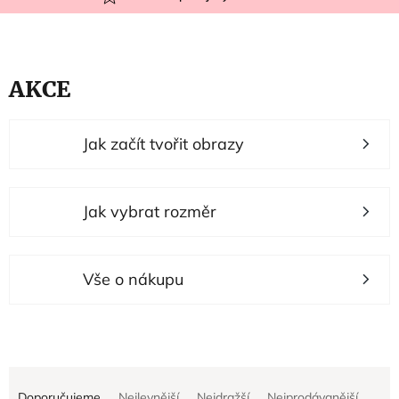
AKCE
V
Jak začít tvořit obrazy
ý
p
i
Jak vybrat rozměr
s
p
r
Vše o nákupu
o
d
u
Ř
k
Doporučujeme
Nejlevnější
Nejdražší
Nejprodávanější