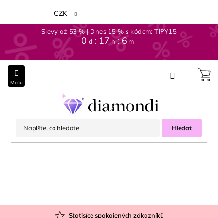
Přejít
na
CZK
obsah
Slevy až 53 % | Dnes 15 % s kódem: TIPY15
0
17
6
d
h
m
Hledat
Statisíce spokojených zákazníků