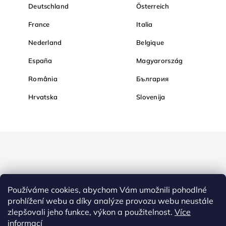
Deutschland
Österreich
France
Italia
Nederland
Belgique
España
Magyarország
România
България
Hrvatska
Slovenija
Používáme cookies, abychom Vám umožnili pohodlné
prohlížení webu a díky analýze provozu webu neustále
zlepšovali jeho funkce, výkon a použitelnost.
Více
Nakupujte na Diamondi bezpečně a bez obav. Díky HTTPS
informací