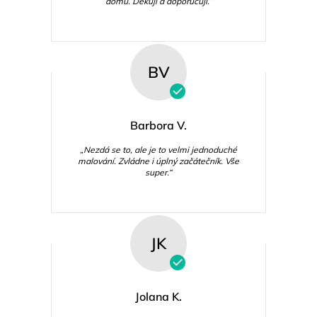
domu. Děkuji a doporučuji.“
BV
Barbora V.
„Nezdá se to, ale je to velmi jednoduché
malování. Zvládne i úplný začátečník. Vše
super.“
JK
Jolana K.