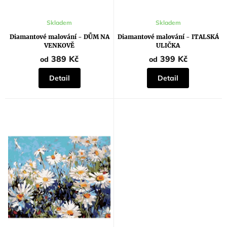
Průměrné
Průměrné
Skladem
Skladem
hodnocení
hodnocení
produktu
produktu
Diamantové malování - DŮM NA
Diamantové malování - ITALSKÁ
je
je
VENKOVĚ
ULIČKA
5,0
5,0
z
z
389 Kč
399 Kč
od
od
5
5
hvězdiček.
hvězdiček.
Detail
Detail