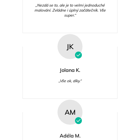
„Nezdá se to, ale je to velmi jednoduché
malování. Zvládne i úplný začátečník. Vše
super.“
JK
Jolana K.
„Vše ok, díky.“
AM
Adéla M.