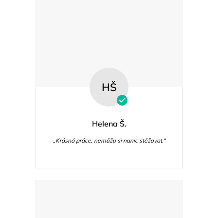
s
u
HŠ
Helena Š.
„Krásná práce, nemůžu si nanic stěžovat.“