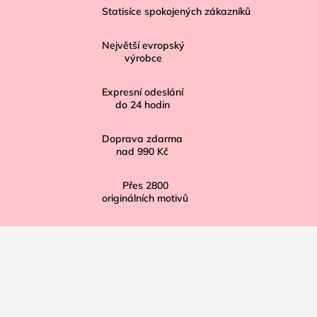
á
Statisíce spokojených zákazníků
p
Největší evropský
a
výrobce
t
í
Expresní odeslání
do
24
hodin
Doprava zdarma
nad
990 Kč
Přes
2800
originálních motivů