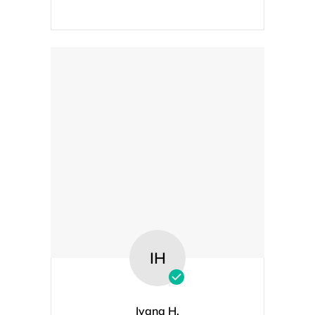
IH
Ivana H.