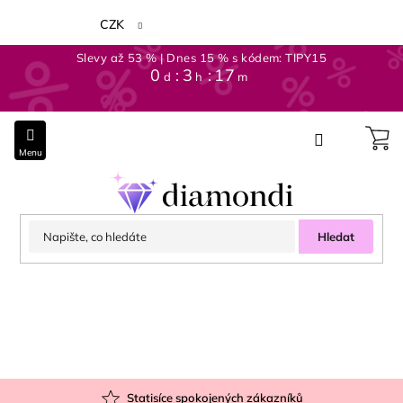
Přejít
na
CZK
obsah
Slevy až 53 % | Dnes 15 % s kódem: TIPY15
0
:
3
:
17
d
h
m
Hledat
Statisíce spokojených zákazníků