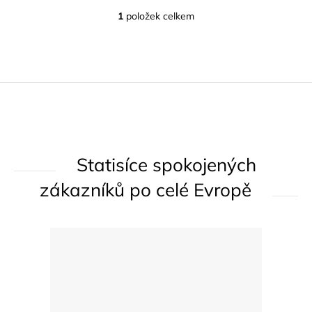
1
položek celkem
O
v
l
á
d
a
c
í
Statisíce spokojených
p
r
zákazníků po celé Evropě
v
k
y
v
ý
p
i