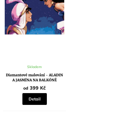
k
t
t
ů
ů
Skladem
Diamantové malování - ALADIN
A JASMÍNA NA BALKÓNĚ
399 Kč
od
Detail