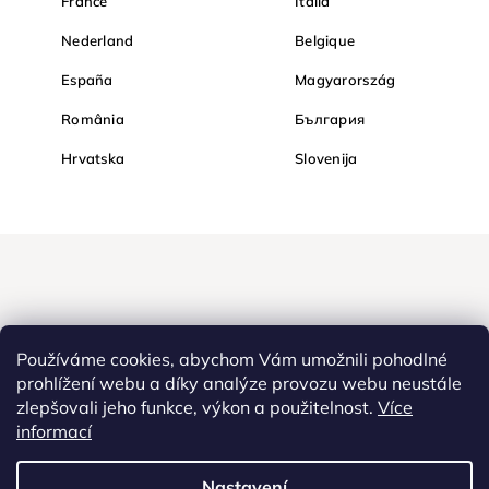
France
Italia
Nederland
Belgique
España
Magyarország
România
България
Hrvatska
Slovenija
Používáme cookies, abychom Vám umožnili pohodlné
prohlížení webu a díky analýze provozu webu neustále
zlepšovali jeho funkce, výkon a použitelnost.
Více
Nakupujte na Diamondi bezpečně a bez obav. Díky HTTPS
informací
protokolu jsou Vaše citlivá data v naprostém bezpečí, veškeré
informace mezi prohlížečem a serverem se přenášejí v zašifrované
Nastavení