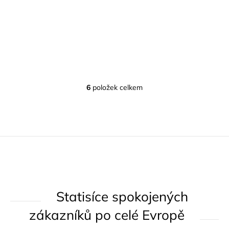
6
položek celkem
O
v
l
á
d
a
c
í
Statisíce spokojených
p
r
zákazníků po celé Evropě
v