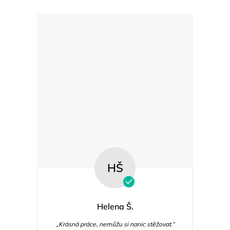
k
y
v
ý
p
i
s
u
HŠ
Helena Š.
„Krásná práce, nemůžu si nanic stěžovat.“