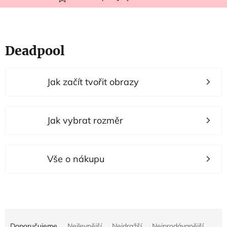
Deadpool
V
Jak začít tvořit obrazy
ý
p
i
Jak vybrat rozměr
s
p
r
Vše o nákupu
o
d
u
Ř
k
Doporučujeme
Nejlevnější
Nejdražší
Nejprodávanější