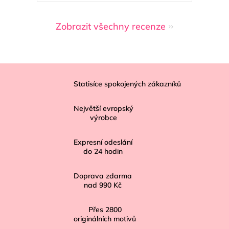
Zobrazit všechny recenze
Z
á
Statisíce spokojených zákazníků
p
Největší evropský
a
výrobce
t
í
Expresní odeslání
do
24
hodin
Doprava zdarma
nad
990 Kč
Přes
2800
originálních motivů