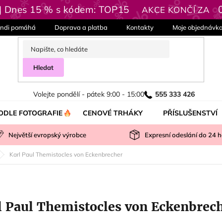
 | Dnes 15 % s kódem: TOP15
AKCE KONČÍ ZA
ndi pomáhá
Doprava a platba
Kontakty
Moje objednávk
Hledat
Volejte pondělí - pátek 9:00 - 15:00
555 333 426
ODLE FOTOGRAFIE
CENOVÉ TRHÁKY
PŘÍSLUŠENSTVÍ
Největší evropský výrobce
Expresní odeslání do
24
h
Karl Paul Themistocles von Eckenbrecher
l Paul Themistocles von Eckenbrec