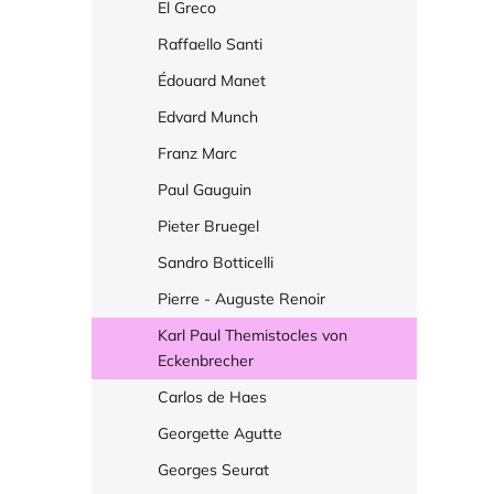
El Greco
Raffaello Santi
Édouard Manet
Edvard Munch
Franz Marc
Paul Gauguin
Pieter Bruegel
Sandro Botticelli
Pierre - Auguste Renoir
Karl Paul Themistocles von
Eckenbrecher
Carlos de Haes
Georgette Agutte
Georges Seurat