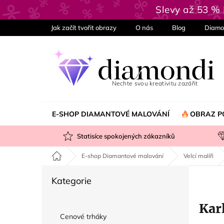
Přejít
Slevy až 53 %
na
obsah
Jak začít tvořit obrazy
O nás
Blog
Diamo
E-SHOP DIAMANTOVÉ MALOVÁNÍ
OBRAZ P
Statisíce spokojených zákazníků
Domů
E-shop Diamantové malování
Velcí malíři
P
Přeskočit
Kategorie
o
kategorie
s
Kar
t
Cenové trháky