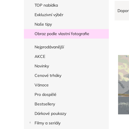
r
Ř
V
TOP nabídka
a
Dopor
a
ý
Exkluzivní výběr
n
z
p
Naše tipy
n
e
i
í
Obraz podle vlastní fotografie
n
s
p
í
p
Nejprodávanější
a
p
r
AKCE
n
r
o
e
Novinky
o
d
l
Cenové trháky
d
u
u
k
Vánoce
k
t
Pro dospělé
t
ů
Bestsellery
ů
Dárkové poukazy
Filmy a seriály