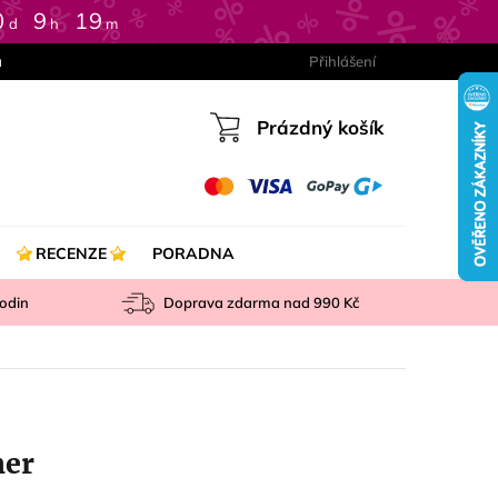
0
:
9
:
19
d
h
m
a
Přihlášení
Prázdný košík
Nákupní
košík
RECENZE
PORADNA
odin
Doprava zdarma nad
990 Kč
her