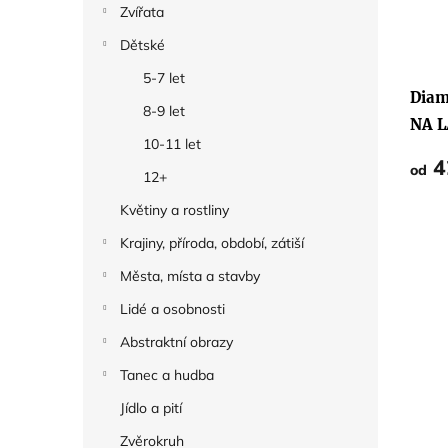
Zvířata
Dětské
5-7 let
Diam
8-9 let
NA 
10-11 let
(TH
4
od
12+
ECK
Květiny a rostliny
Krajiny, příroda, období, zátiší
Města, místa a stavby
Lidé a osobnosti
Abstraktní obrazy
Tanec a hudba
Jídlo a pití
Zvěrokruh