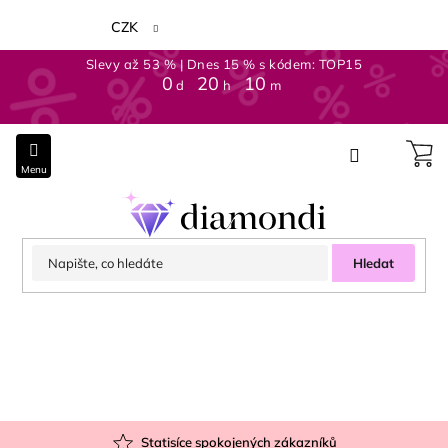
Přejít
na
CZK
obsah
Slevy až 53 % | Dnes 15 % s kódem: TOP15
0
:
20
:
10
d
h
m
Hledat
Statisíce spokojených zákazníků