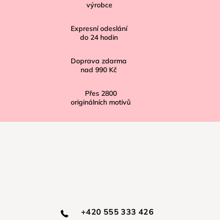
a
výrobce
t
í
Expresní odeslání
do
24
hodin
Doprava zdarma
nad
990 Kč
Přes
2800
originálních motivů
+420 555 333 426