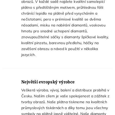
obrazů. V každé sadě najdete kvalitní samolepící
plátno s předtištěným motivem, průhlednou fólii
chránící lepidlo na plátně před vysycháním a
nečistotami, pero v prémiové kvalitě se dvěma
násadami, misku na nabírání diamantů, voskovou
hmotu pro snadné uchopení diamantů,
znovupoužitelné sáčky s diamanty špičkové kvality,
kvalitní pinzetu, barevnou předlohu, háčky na
zavěšení obrazu a návod k použití v několika
jazycích.
Největší evropský výrobce
Veškerá výroba, vývoj, balení a distribuce probíhá v
Česku. Naším cílem je vaše spokojenost a zážitek z
tvorby obrazů. Naše plátna tiskneme na kvalitních
průmyslových tiskárnách a díky tomu jsou všechny
symboly na plátně jasně viditelné. Naše diamanty