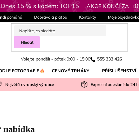
0
| Dnes 15 % s kódem: TOP15
AKCE KONČÍ ZA
ndi pomáhá
Doprava a platba
Kontakty
Moje objednávk
Hledat
Volejte pondělí - pátek 9:00 - 15:00
555 333 426
ODLE FOTOGRAFIE
CENOVÉ TRHÁKY
PŘÍSLUŠENSTVÍ
Největší evropský výrobce
Expresní odeslání do
24
h
 nabídka