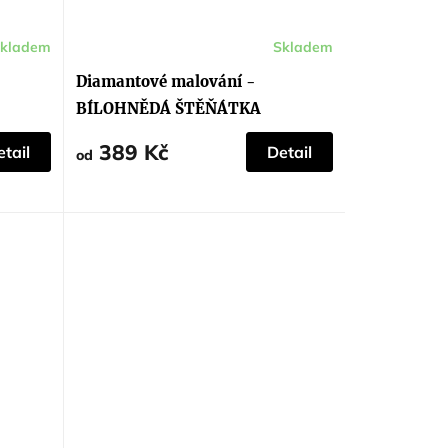
kladem
Skladem
Průměrné
hodnocení
produktu
Diamantové malování -
je
5,0
BÍLOHNĚDÁ ŠTĚŇÁTKA
z
5
hvězdiček.
389 Kč
tail
Detail
od