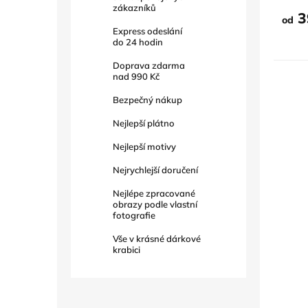
5
zákazníků
hvězd
3
od
Express odeslání
do
24
hodin
Doprava zdarma
nad
990 Kč
Bezpečný nákup
Nejlepší plátno
Nejlepší motivy
Nejrychlejší doručení
Nejlépe zpracované
obrazy podle vlastní
fotografie
Vše v krásné dárkové
krabici