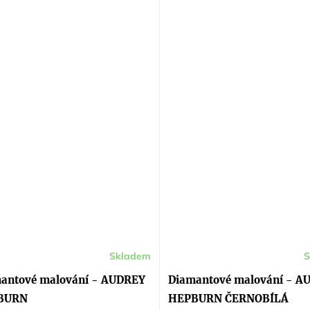
Skladem
S
ěrné
Průměrné
cení
hodnocení
ktu
produktu
antové malování - AUDREY
Diamantové malování - A
je
5,0
BURN
HEPBURN ČERNOBÍLÁ
z