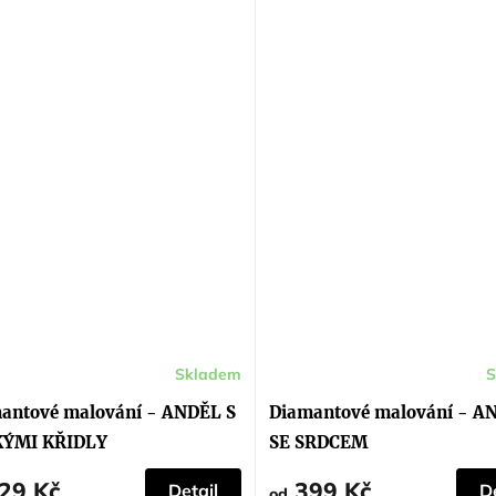
Skladem
S
ěrné
cení
ktu
antové malování - ANDĚL S
Diamantové malování - A
KÝMI KŘIDLY
SE SRDCEM
iček.
29 Kč
399 Kč
Detail
De
od