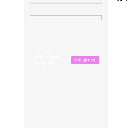
Váš obraz
podle vlastní
Nakupujte
fotografie