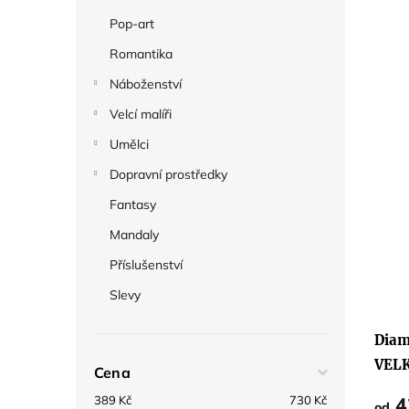
Pop-art
Romantika
Náboženství
Velcí malíři
Umělci
Dopravní prostředky
Fantasy
Mandaly
Příslušenství
Slevy
Prům
hodno
produ
Diam
je
5,0
VEL
Cena
z
5
hvězd
4
389
Kč
730
Kč
od