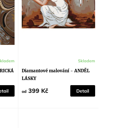
kladem
Skladem
FRICKÁ
Diamantové malování - ANDĚL
LÁSKY
399 Kč
tail
Detail
od