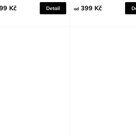
5
iček.
hvězdiček.
99 Kč
399 Kč
Detail
De
od