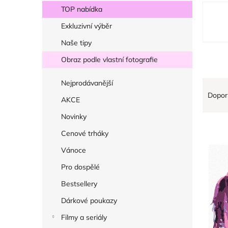
r
V
TOP nabídka
a
ý
Exkluzivní výběr
n
p
Naše tipy
n
i
í
Obraz podle vlastní fotografie
s
p
p
Ř
Nejprodávanější
a
r
Dopor
a
AKCE
n
o
z
e
Novinky
d
e
l
Cenové trháky
u
n
k
Vánoce
í
t
Pro dospělé
p
ů
r
Bestsellery
o
Dárkové poukazy
d
Filmy a seriály
u