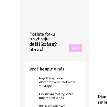
Pošlete fotku
a vyhrajte
další krásný
Více
obraz!
Proč koupit u nás
Největší výrobce
diamantového malování
v Evropě
Prům
hodno
Exkluzivní motivy, které
produ
Diam
najdete jen u nás
je
5,0
HEP
z
99
% spokojených