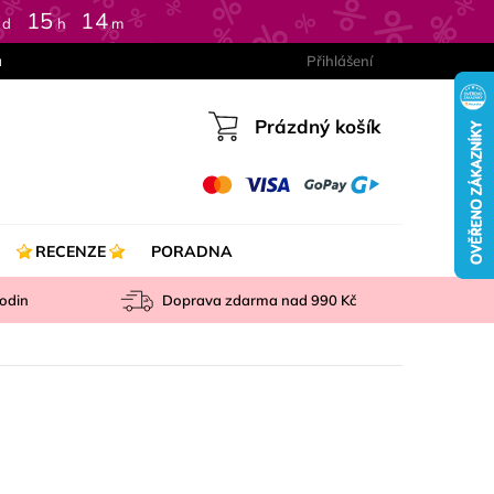
:
15
:
14
d
h
m
a
Přihlášení
Prázdný košík
Nákupní
košík
RECENZE
PORADNA
odin
Doprava zdarma nad
990 Kč