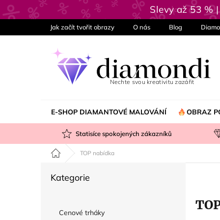
Přejít
Slevy až 53 % 
na
obsah
Jak začít tvořit obrazy
O nás
Blog
Diamo
E-SHOP DIAMANTOVÉ MALOVÁNÍ
OBRAZ P
Statisíce spokojených zákazníků
Domů
TOP nabídka
P
Přeskočit
Kategorie
o
kategorie
s
TOP
t
Cenové trháky