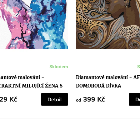
Skladem
S
Průměrné
hodnocení
produktu
antové malování -
Diamantové malování - A
je
5,0
RAKTNÍ MILUJÍCÍ ŽENA S
DOMORODÁ DÍVKA
z
5
EM
hvězdiček.
29 Kč
399 Kč
Detail
De
od