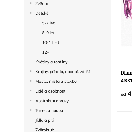
Zvířata
k
Dětské
t
5-7 let
ů
8-9 let
10-11 let
12+
Květiny a rostliny
Krajiny, příroda, období, zátiší
Diam
ABST
Města, místa a stavby
MUŽ
Lidé a osobnosti
4
od
Abstraktní obrazy
Tanec a hudba
Jídlo a pití
Zvěrokruh