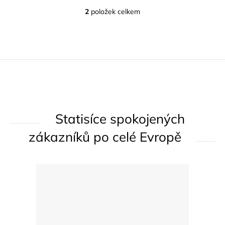
2
položek celkem
O
v
l
á
d
a
c
í
Statisíce spokojených
p
r
zákazníků po celé Evropě
v
k
y
v
ý
p
i