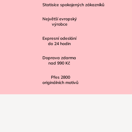
á
Statisíce spokojených zákazníků
p
Největší evropský
a
výrobce
t
í
Expresní odeslání
do
24
hodin
Doprava zdarma
nad
990 Kč
Přes
2800
originálních motivů