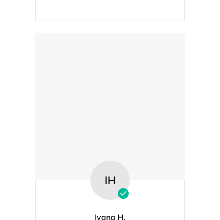
IH
Ivana H.