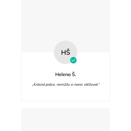
s
u
HŠ
Helena Š.
„Krásná práce, nemůžu si nanic stěžovat.“