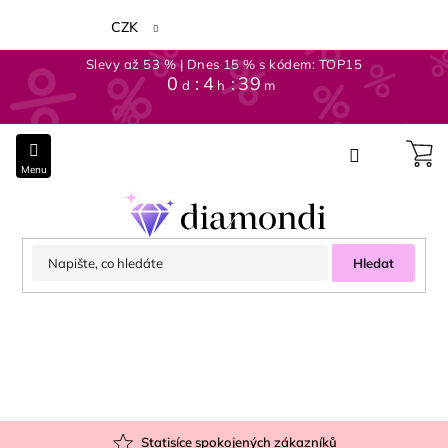
Přejít
na
CZK
obsah
Slevy až 53 % | Dnes 15 % s kódem: TOP15
0
:
4
:
39
d
h
m
Hledat
Statisíce spokojených zákazníků