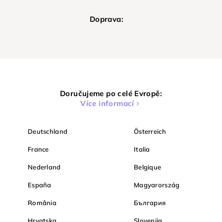
Doprava:
Doručujeme po celé Evropě:
Více informací
Deutschland
Österreich
France
Italia
Nederland
Belgique
España
Magyarország
România
България
Hrvatska
Slovenija