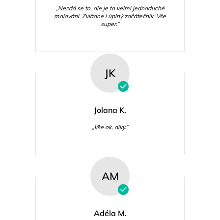
„Nezdá se to, ale je to velmi jednoduché
malování. Zvládne i úplný začátečník. Vše
super.“
JK
Jolana K.
„Vše ok, díky.“
AM
Adéla M.