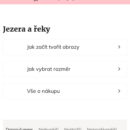
Jezera a řeky
V
Jak začít tvořit obrazy
ý
p
i
Jak vybrat rozměr
s
p
r
Vše o nákupu
o
d
u
Ř
k
Doporučujeme
Nejlevnější
Nejdražší
Nejprodávanější