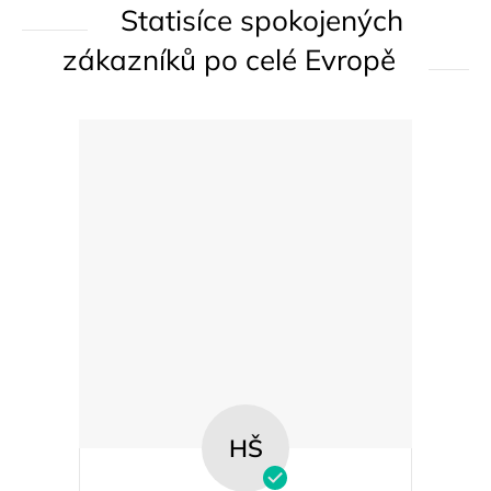
Statisíce spokojených
v
k
zákazníků po celé Evropě
y
v
ý
p
i
s
u
HŠ