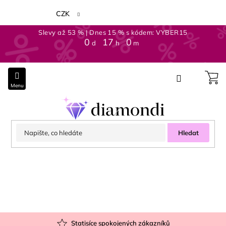
Přejít
na
CZK
obsah
Slevy až 53 % | Dnes 15 % s kódem: VYBER15
0
:
17
:
0
d
h
m
Hledat
Statisíce spokojených zákazníků