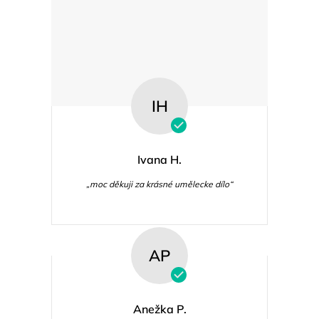
IH
Ivana H.
„moc děkuji za krásné umělecke dílo“
AP
Anežka P.