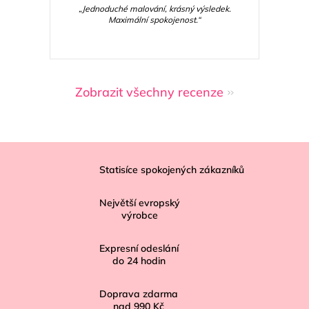
„Jednoduché malování, krásný výsledek.
Maximální spokojenost.“
Zobrazit všechny recenze
Z
á
Statisíce spokojených zákazníků
p
Největší evropský
a
výrobce
t
í
Expresní odeslání
do
24
hodin
Doprava zdarma
nad
990 Kč