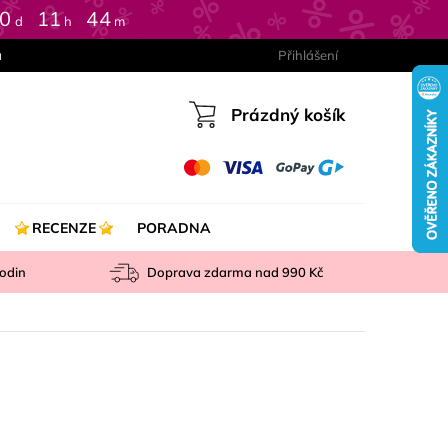
0
:
11
:
44
d
h
m
a
Přihlášení
Prázdný košík
Nákupní
košík
RECENZE
PORADNA
odin
Doprava zdarma nad
990 Kč