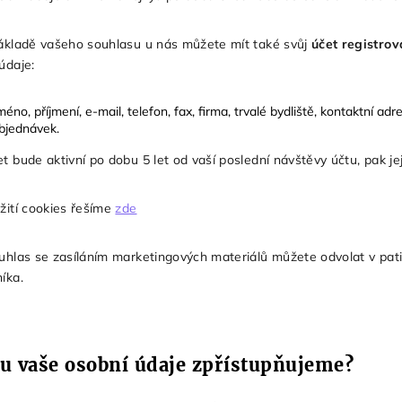
ákladě vašeho souhlasu u nás můžete mít také svůj
účet registrov
 údaje:
méno, příjmení, e-mail, telefon, fax, firma, trvalé bydliště, kontaktní adr
bjednávek.
t bude aktivní po dobu 5 let od vaší poslední návštěvy účtu, pak j
žití cookies řešíme
zde
uhlas se zasíláním marketingových materiálů můžete odvolat v pa
íka.
 vaše osobní údaje zpřístupňujeme?