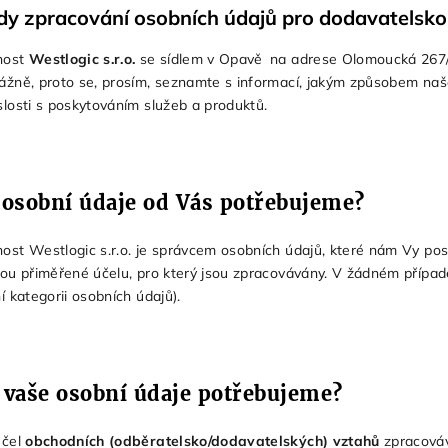
dy zpracování osobních údajů pro dodavatelsko
nost
Westlogic s.r.o.
se sídlem v Opavě na adrese Olomoucká 267/
ážně, proto se, prosím, seznamte s informací, jakým způsobem na
slosti s poskytováním služeb a produktů.
 osobní údaje od Vás potřebujeme?
ost Westlogic s.r.o. je správcem osobních údajů, které nám Vy po
sou přiměřené účelu, pro který jsou zpracovávány. V žádném přípa
ní kategorii osobních údajů).
 vaše osobní údaje potřebujeme?
účel
obchodních (odběratelsko/dodavatelských) vztahů
zpracováv