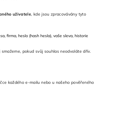
aného uživatele
, kde jsou zpracovávány tyto
esa, firma, heslo (hash hesla), vaše sleva, historie
ej smažeme, pokud svůj souhlas neodvoláte dřív.
tičce každého e-mailu nebo u našeho pověřeného