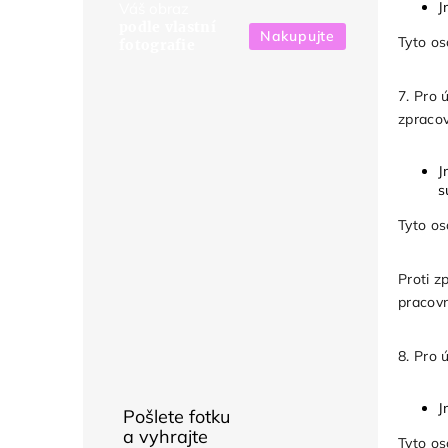
J
Váš obraz
podle vlastní
Nakupujte
Tyto os
fotografie
7. Pro 
zpracov
J
s
Tyto os
Proti z
pracov
8. Pro 
J
Pošlete fotku
a vyhrajte
Tyto os