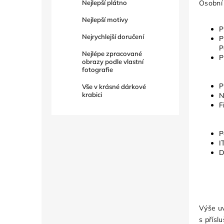
Osobní
Nejlepší plátno
Nejlepší motivy
P
Nejrychlejší doručení
P
P
Nejlépe zpracované
P
obrazy podle vlastní
fotografie
P
Vše v krásné dárkové
krabici
N
F
P
I
D
Výše uv
s přísl