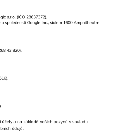
gic s.r.o. (IČO 28637372).
b společnosti Google Inc., sídlem 1600 Amphitheatre
268 43 820).
.
516).
.
 účely a na základě našich pokynů v souladu
obních údajů.