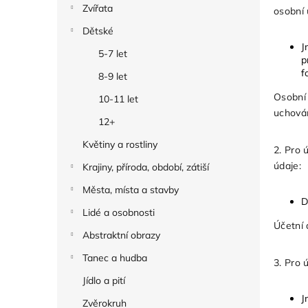
Zvířata
osobní
Dětské
J
5-7 let
p
f
8-9 let
Osobní 
10-11 let
uchován
12+
Květiny a rostliny
2. Pro 
údaje:
Krajiny, příroda, období, zátiší
Města, místa a stavby
D
Lidé a osobnosti
Účetní 
Abstraktní obrazy
Tanec a hudba
3. Pro
Jídlo a pití
J
Zvěrokruh