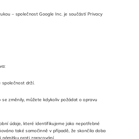
kou – společnost Google Inc. je součástí Privacy
va:
 společnost drží.
se změnily, můžete kdykoliv požádat o opravu
bní údaje, které identifikujeme jako nepotřebné
tňováno také samočinně v případě, že skončila doba
 námitku proti zpracování.