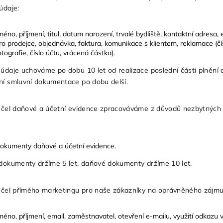
 údaje:
méno, příjmení, titul, datum narození, trvalé bydliště, kontaktní adresa,
ro prodejce, objednávka, faktura, komunikace s klientem, reklamace (čís
otografie, číslo účtu, vrácená částka).
údaje uchováme po dobu 10 let od realizace poslední části plnění d
í smluvní dokumentace po dobu delší.
účel daňové a účetní evidence zpracováváme z důvodů nezbytných 
okumenty daňové a účetní evidence.
dokumenty držíme 5 let, daňové dokumenty držíme 10 let.
 účel přímého marketingu pro naše zákazníky na oprávněného zájm
méno, příjmení, email, zaměstnavatel, otevření e-mailu, využití odkazu v