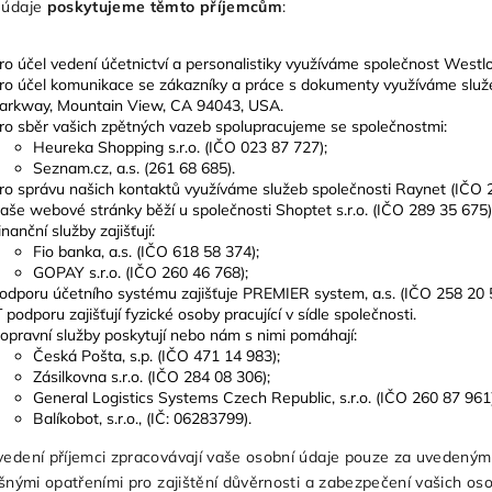
 údaje
poskytujeme těmto příjemcům
:
ro účel vedení účetnictví a personalistiky využíváme společnost Westlo
ro účel komunikace se zákazníky a práce s dokumenty využíváme služe
arkway, Mountain View, CA 94043, USA.
ro sběr vašich zpětných vazeb spolupracujeme se společnostmi:
Heureka Shopping s.r.o. (IČO 023 87 727);
Seznam.cz, a.s. (261 68 685).
ro správu našich kontaktů využíváme služeb společnosti Raynet (IČO 
aše webové stránky běží u společnosti Shoptet s.r.o. (IČO 289 35 675)
inanční služby zajišťují:
Fio banka, a.s. (IČO 618 58 374);
GOPAY s.r.o. (IČO 260 46 768);
odporu účetního systému zajišťuje PREMIER system, a.s. (IČO 258 20 
T podporu zajišťují fyzické osoby pracující v sídle společnosti.
opravní služby poskytují nebo nám s nimi pomáhají:
Česká Pošta, s.p. (IČO 471 14 983);
Zásilkovna s.r.o. (IČO 284 08 306);
General Logistics Systems Czech Republic, s.r.o. (IČO 260 87 961)
Balíkobot, s.r.o., (IČ: 06283799).
edení příjemci zpracovávají vaše osobní údaje pouze za uvedenými
ušnými opatřeními pro zajištění důvěrnosti a zabezpečení vašich os