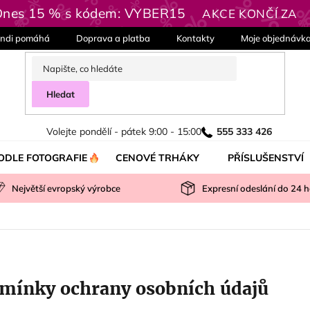
 Dnes 15 % s kódem: VYBER15
AKCE KONČÍ ZA
ndi pomáhá
Doprava a platba
Kontakty
Moje objednávk
Hledat
Volejte pondělí - pátek 9:00 - 15:00
555 333 426
ODLE FOTOGRAFIE
CENOVÉ TRHÁKY
PŘÍSLUŠENSTVÍ
Největší evropský výrobce
Expresní odeslání do
24
h
mínky ochrany osobních údajů