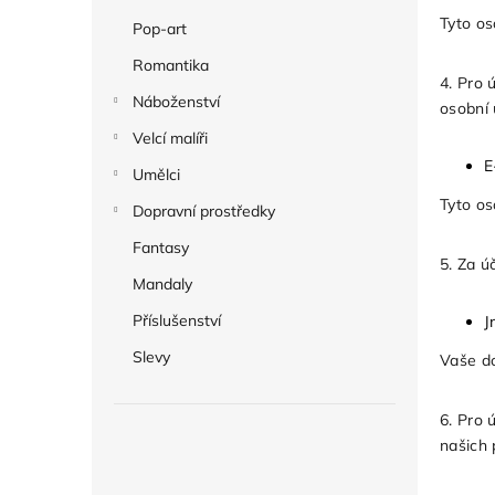
Tyto os
Pop-art
Romantika
4. Pro 
Náboženství
osobní
Velcí malíři
E
Umělci
Tyto os
Dopravní prostředky
Fantasy
5. Za ú
Mandaly
Příslušenství
J
Slevy
Vaše do
6. Pro 
našich 