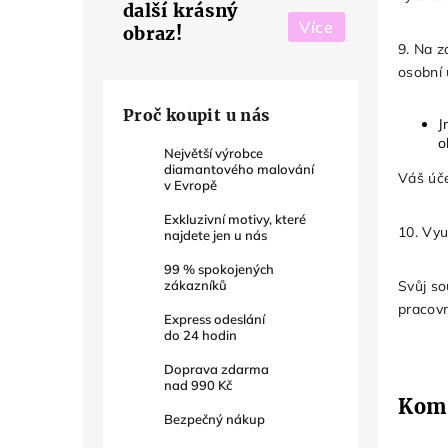
další krásný
Více
obraz!
9. Na z
osobní
Proč koupit u nás
J
o
Největší výrobce
diamantového malování
Váš úče
v Evropě
Exkluzivní motivy, které
10. Vyu
najdete jen u nás
99
% spokojených
Svůj so
zákazníků
pracovn
Express odeslání
do
24
hodin
Doprava zdarma
nad
990 Kč
Komu
Bezpečný nákup