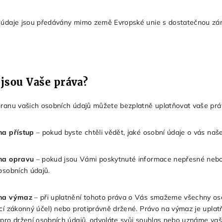
údaje jsou předávány mimo země Evropské unie s dostatečnou záru
 jsou Vaše práva?
ranu vašich osobních údajů můžete bezplatně uplatňovat vaše prá
na přístup
– pokud byste chtěli vědět, jaké osobní údaje o vás naše
na opravu
– pokud jsou Vámi poskytnuté informace nepřesné nebo 
osobních údajů.
na výmaz
– při uplatnění tohoto práva o Vás smažeme všechny oso
cí zákonný účel) nebo protiprávně držené. Právo na výmaz je upla
pro držení osobních údajů, odvoláte svůj souhlas nebo uznáme vaši