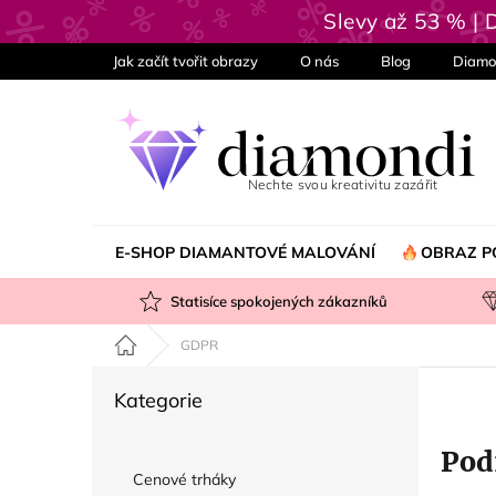
Přejít
Slevy až 53 % |
na
obsah
Jak začít tvořit obrazy
O nás
Blog
Diamo
E-SHOP DIAMANTOVÉ MALOVÁNÍ
OBRAZ P
Statisíce spokojených zákazníků
Domů
GDPR
P
Přeskočit
Kategorie
o
kategorie
s
Pod
t
Cenové trháky