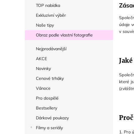
r
Zása
TOP nabídka
a
Exkluzivní výběr
Společ
n
údaje v
Naše tipy
n
v souvi
í
Obraz podle vlastní fotografie
p
Nejprodávanější
a
AKCE
Jaké
n
e
Novinky
Společn
l
Cenové trháky
které j
Vánoce
(zvlášt
Pro dospělé
Bestsellery
Proč
Dárkové poukazy
Filmy a seriály
1. Pro 