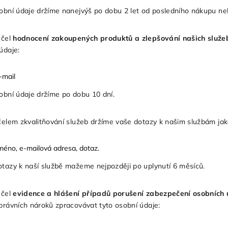
obní údaje držíme nanejvýš po dobu 2 let od posledního nákupu ne
účel
hodnocení zakoupených produktů a zlepšování našich služe
 údaje:
-mail
obní údaje držíme po dobu 10 dní.
čelem zkvalitňování služeb držíme vaše dotazy k našim službám ja
méno, e-mailová adresa, dotaz.
tazy k naší službě mažeme nejpozději po uplynutí 6 měsíců.
účel
evidence a hlášení případů porušení zabezpečení osobních 
právních nároků zpracovávat tyto osobní údaje: