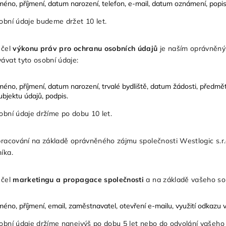
méno, příjmení, datum narození, telefon, e-mail, datum oznámení, popis 
obní údaje budeme držet 10 let.
účel
výkonu práv pro ochranu osobních údajů
je naším oprávněný
ávat tyto osobní údaje:
méno, příjmení, datum narození, trvalé bydliště, datum žádosti, předmě
ubjektu údajů, podpis.
obní údaje držíme po dobu 10 let.
pracování na základě oprávněného zájmu společnosti Westlogic s.
níka.
účel
marketingu a propagace společnosti
a na základě vašeho so
méno, příjmení, email, zaměstnavatel, otevření e-mailu, využití odkazu v
obní údaje držíme nanejvýš po dobu 5 let nebo do odvolání vašeho