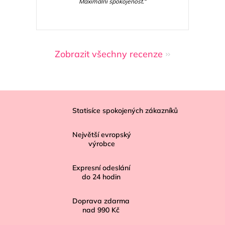
Maximální spokojenost.“
Zobrazit všechny recenze
Z
á
Statisíce spokojených zákazníků
p
Největší evropský
a
výrobce
t
í
Expresní odeslání
do
24
hodin
Doprava zdarma
nad
990 Kč