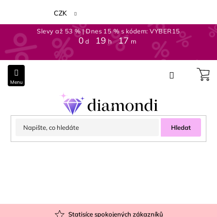
Přejít
na
CZK
obsah
Slevy až 53 % | Dnes 15 % s kódem: VYBER15
0
:
19
:
17
d
h
m
Hledat
Statisíce spokojených zákazníků