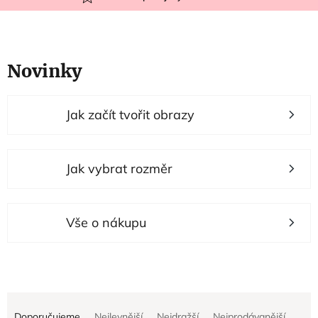
Novinky
V
Jak začít tvořit obrazy
ý
p
i
Jak vybrat rozměr
s
p
r
Vše o nákupu
o
d
u
Ř
k
Doporučujeme
Nejlevnější
Nejdražší
Nejprodávanější