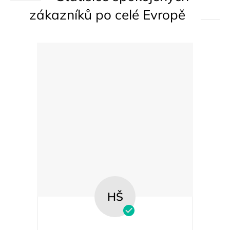
k
zákazníků po celé Evropě
y
v
ý
p
i
s
u
HŠ