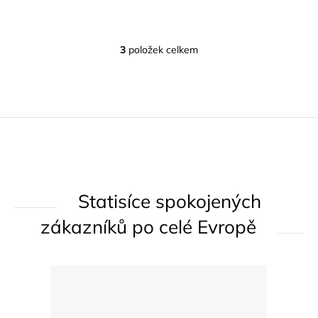
3
položek celkem
O
v
l
á
d
a
c
í
Statisíce spokojených
p
r
zákazníků po celé Evropě
v
k
y
v
ý