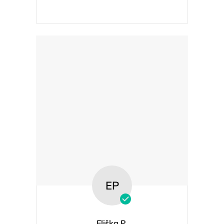
EP
Eliška P.