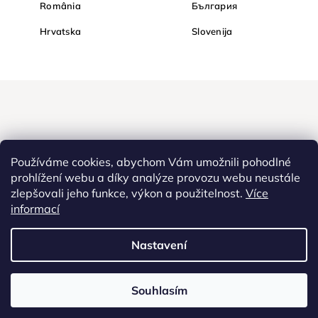
România
България
Hrvatska
Slovenija
Používáme cookies, abychom Vám umožnili pohodlné
prohlížení webu a díky analýze provozu webu neustále
zlepšovali jeho funkce, výkon a použitelnost.
Více
informací
Nakupujte na Diamondi bezpečně a bez obav. Díky HTTPS
protokolu jsou Vaše citlivá data v naprostém bezpečí, veškeré
informace mezi prohlížečem a serverem se přenášejí v zašifrované
Nastavení
podobě.
Souhlasím
Copyright
2022 - 2026
Diamondi. Všechna práva vyhrazena. |
Diamondi,
Westlogic s.r.o., Olomoucká 267/29, Opava, 746 01