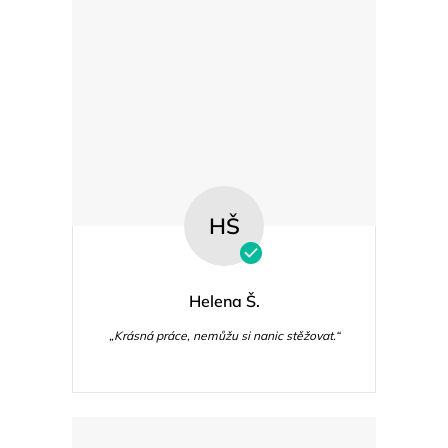
p
i
s
u
HŠ
Helena Š.
„Krásná práce, nemůžu si nanic stěžovat.“