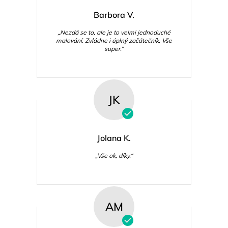
Barbora V.
„Nezdá se to, ale je to velmi jednoduché
malování. Zvládne i úplný začátečník. Vše
super.“
JK
Jolana K.
„Vše ok, díky.“
AM