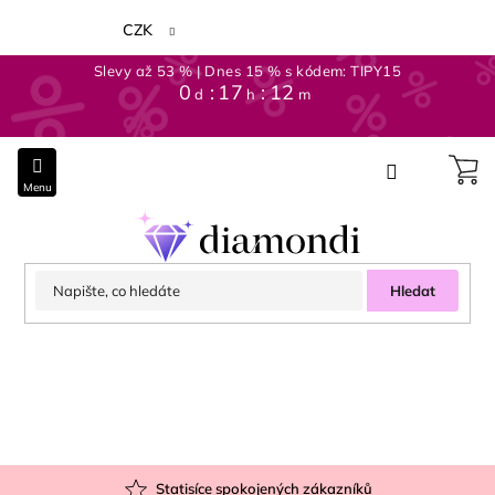
Přejít
na
CZK
obsah
Slevy až 53 % | Dnes 15 % s kódem: TIPY15
0
:
17
:
12
d
h
m
Hledat
Statisíce spokojených zákazníků