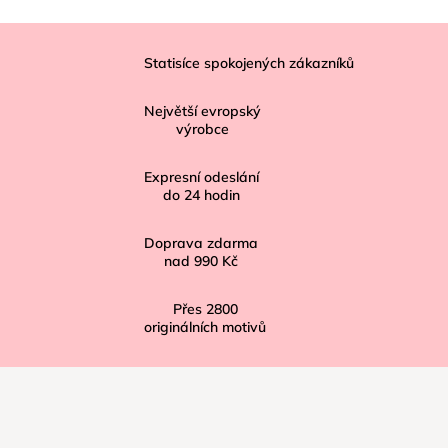
Z
á
Statisíce spokojených zákazníků
p
Největší evropský
a
výrobce
t
í
Expresní odeslání
do
24
hodin
Doprava zdarma
nad
990 Kč
Přes
2800
originálních motivů