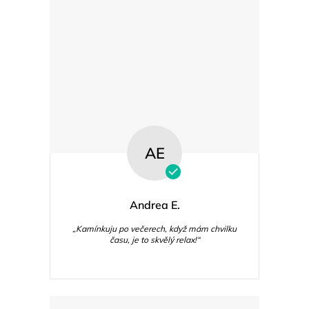
AE
Andrea E.
„Kamínkuju po večerech, když mám chvilku
času, je to skvělý relax!“