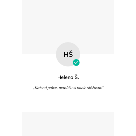
s
u
HŠ
Helena Š.
„Krásná práce, nemůžu si nanic stěžovat.“