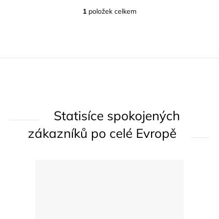
1
položek celkem
O
v
l
á
d
a
c
í
Statisíce spokojených
p
r
zákazníků po celé Evropě
v
k
y
v
ý
p
i