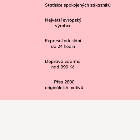
á
Statisíce spokojených zákazníků
p
Největší evropský
a
výrobce
t
í
Expresní odeslání
do
24
hodin
Doprava zdarma
nad
990 Kč
Přes
2800
originálních motivů