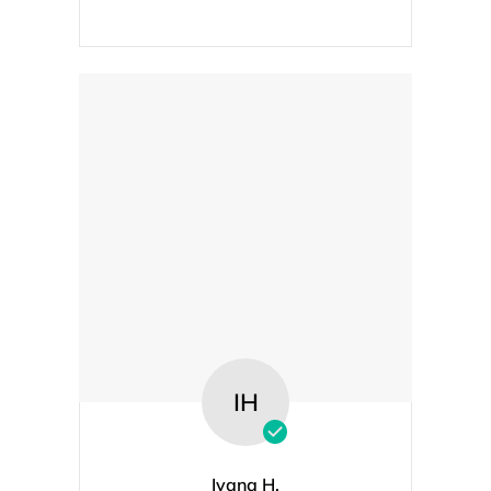
IH
Ivana H.