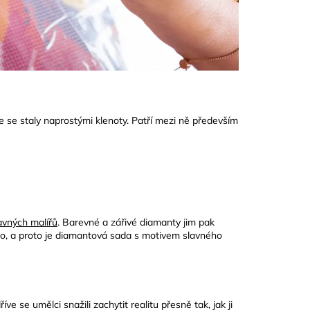
e se staly naprostými klenoty. Patří mezi ně především
lavných malířů
. Barevné a zářivé diamanty jim pak
ho, a proto je diamantová sada s motivem slavného
e se umělci snažili zachytit realitu přesně tak, jak ji