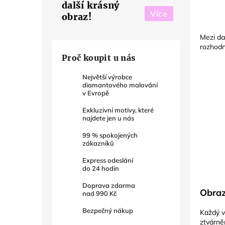
další krásný
Více
obraz!
Mezi da
rozhodn
Proč koupit u nás
Největší výrobce
diamantového malování
v Evropě
Exkluzivní motivy, které
najdete jen u nás
99
% spokojených
zákazníků
Express odeslání
do
24
hodin
Doprava zdarma
Obraz
nad
990 Kč
Bezpečný nákup
Každý v
ztvárně