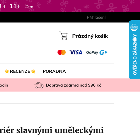
0
:
11
:
5
d
h
m
a
Přihlášení
Prázdný košík
Nákupní
košík
RECENZE
PORADNA
odin
Doprava zdarma nad
990 Kč
teriér slavnými uměleckými