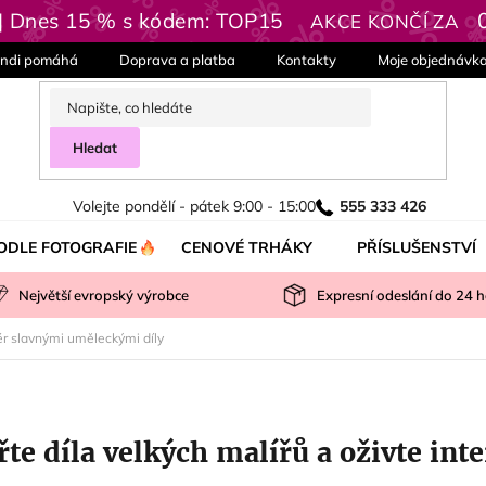
 | Dnes 15 % s kódem: TOP15
AKCE KONČÍ ZA
ndi pomáhá
Doprava a platba
Kontakty
Moje objednávk
Hledat
Volejte pondělí - pátek 9:00 - 15:00
555 333 426
ODLE FOTOGRAFIE
CENOVÉ TRHÁKY
PŘÍSLUŠENSTVÍ
Největší evropský výrobce
Expresní odeslání do
24
h
riér slavnými uměleckými díly
řte díla velkých malířů a oživte in