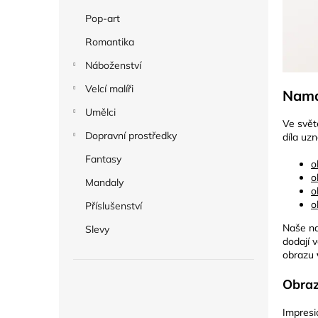
Pop-art
Romantika
Náboženství
Velcí malíři
Namal
Umělci
Ve svět
Dopravní prostředky
díla uz
Fantasy
o
o
Mandaly
o
o
Příslušenství
Naše na
Slevy
dodají 
obrazu
Obraz
Impresio