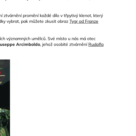
 ztvárnění promění každé dílo v třpytivý klenot, který
bídky vybrat, pak můžete zkusit obraz
Tygr od Franze
alších významných umělců. Své místo u nás má otec
iuseppe Arcimboldo
, jehož osobité ztvárnění
Rudolfa