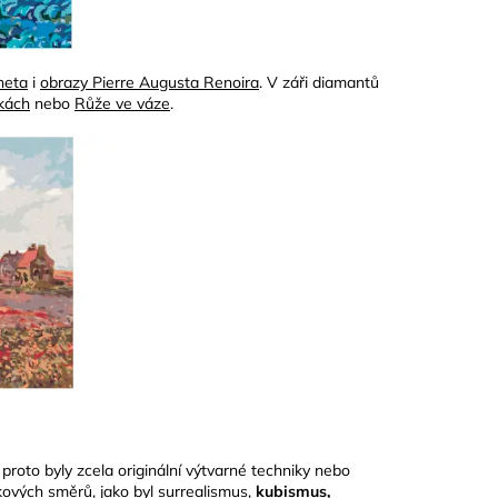
neta
i
obrazy Pierre Augusta Renoira
. V záři diamantů
kách
nebo
Růže ve váze
.
roto byly zcela originální výtvarné techniky nebo
akových směrů, jako byl surrealismus,
kubismus,