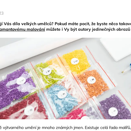
23
jí Vás díla velkých umělců? Pokud máte pocit, že byste něco takov
iamantovému malování
můžete i Vy být autory jedinečných obrazů 
ě výtvarného umění je mnoho známých jmen. Existuje celá řada malířů, k