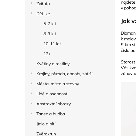
najdete
Zvířata
v pohod
Dětské
Jak 
5-7 let
Diamant
8-9 let
k malov
10-11 let
S tím s
číslo o
12+
Starost
Květiny a rostliny
Vás kva
zábavn
Krajiny, příroda, období, zátiší
Města, místa a stavby
Lidé a osobnosti
Abstraktní obrazy
Tanec a hudba
Jídlo a pití
Zvěrokruh