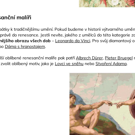
anční malíři
pátky k tradičnějšímu umění. Pokud budeme v historii výtvarného umění 
právě do renesance. Jestli nevíte, jakého z umělců do této kategorie za
nějšího obrazu všech dob
–
Leonardo da Vinci
. Pro svůj diamantový o
bo
Dáma s hranostajem
.
lší oblíbené renesanční malíře pak patří
Albrech Dürer
,
Pieter Bruegel
zvolit oblíbený motiv, jako je
Lovci ve sněhu
nebo
Stvoření Adama
.