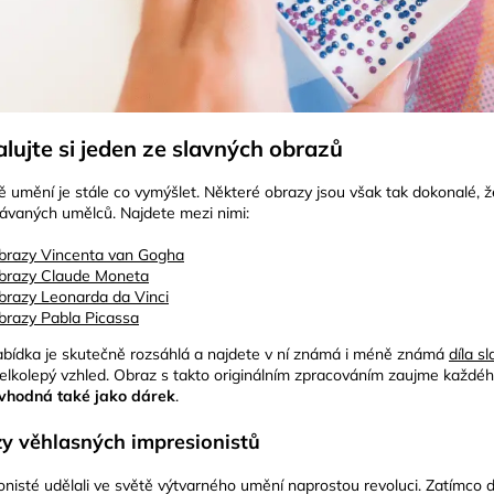
ujte si jeden ze slavných obrazů
ě umění je stále co vymýšlet. Některé obrazy jsou však tak dokonalé, ž
návaných umělců. Najdete mezi nimi:
brazy Vincenta van Gogha
brazy Claude Moneta
brazy Leonarda da Vinci
brazy Pabla Picassa
bídka je skutečně rozsáhlá a najdete v ní známá i méně známá
díla s
velkolepý vzhled. Obraz s takto originálním zpracováním zaujme každé
vhodná také jako dárek
.
y věhlasných impresionistů
nisté udělali ve světě výtvarného umění naprostou revoluci. Zatímco dřív