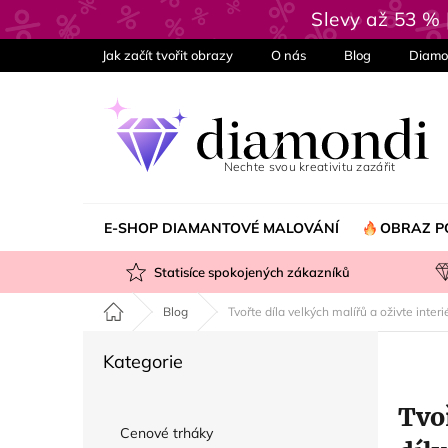
Přejít
Slevy až 53 %
na
obsah
Jak začít tvořit obrazy
O nás
Blog
Diamo
E-SHOP DIAMANTOVÉ MALOVÁNÍ
OBRAZ P
Statisíce spokojených zákazníků
Domů
Blog
Tvořte díla velkých malířů a oživte inte
P
Přeskočit
Kategorie
o
kategorie
s
Tvo
t
Cenové trháky