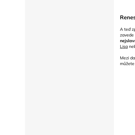
Renes
A teď z
zavede 
nejslav
Lisa
ne
Mezi da
můžete 