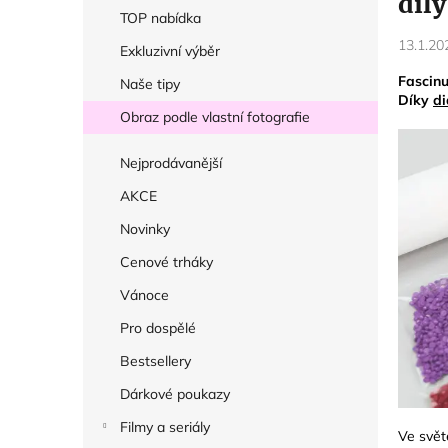
díly
r
TOP nabídka
a
13.1.20
Exkluzivní výběr
n
Fascinu
Naše tipy
n
Díky
d
í
Obraz podle vlastní fotografie
p
Nejprodávanější
a
AKCE
n
e
Novinky
l
Cenové trháky
Vánoce
Pro dospělé
Bestsellery
Dárkové poukazy
Filmy a seriály
Ve svět