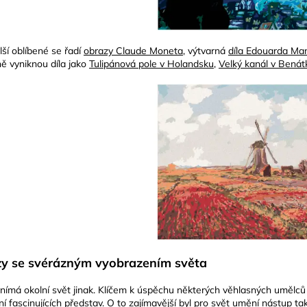
lší oblíbené se řadí
obrazy Claude Moneta
, výtvarná
díla Edouarda Ma
ě vyniknou díla jako
Tulipánová pole v Holandsku
,
Velký kanál v Benát
y se svérázným vyobrazením světa
nímá okolní svět jinak. Klíčem k úspěchu některých věhlasných umělců p
ní fascinujících představ. O to zajímavější byl pro svět umění nástup t