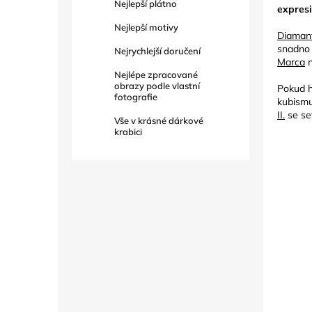
Nejlepší plátno
expres
Nejlepší motivy
Diaman
snadno 
Nejrychlejší doručení
Marca
n
Nejlépe zpracované
obrazy podle vlastní
Pokud h
fotografie
kubism
II.
se se
Vše v krásné dárkové
krabici