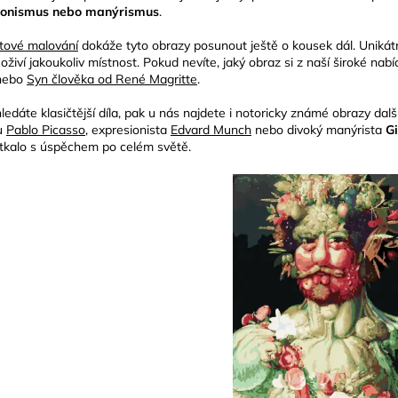
ionismus nebo manýrismus
.
tové malování
dokáže tyto obrazy posunout ještě o kousek dál. Unikátní
oživí jakoukoliv místnost. Pokud nevíte, jaký obraz si z naší široké na
ebo
Syn člověka od René Magritte
.
ledáte klasičtější díla, pak u nás najdete i notoricky známé obrazy d
u
Pablo Picasso
, expresionista
Edvard Munch
nebo divoký manýrista
G
tkalo s úspěchem po celém světě.