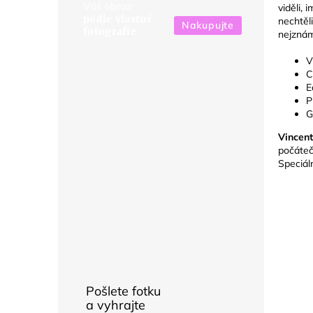
Váš obraz
viděli, 
podle vlastní
nechtěl
Nakupujte
fotografie
nejznám
V
C
E
P
G
Vincen
počáteč
Speciál
Pošlete fotku
a vyhrajte