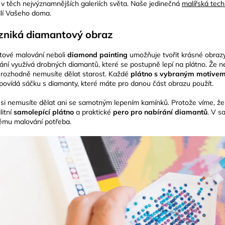
 v těch nejvýznamnějších galeriích světa. Naše jedinečná
malířská tech
lí Vašeho doma.
vzniká diamantový obraz
ové malování neboli
diamond painting
umožňuje tvořit krásné obrazy
ání využívá drobných diamantů, které se postupně lepí na plátno. Že 
i rozhodně nemusíte dělat starost. Každé
plátno s vybraným motive
dpovídá sáčku s diamanty, které máte pro danou část obrazu použít.
 si nemusíte dělat ani se samotným lepením kamínků. Protože víme, že se
litní
samolepící plátno
a praktické
pero pro nabírání diamantů
. V s
ému malování potřeba.