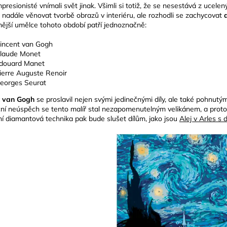
impresionisté vnímali svět jinak. Všimli si totiž, že se nesestává z ucele
i nadále věnovat tvorbě obrazů v interiéru, ale rozhodli se zachycovat
ější umělce tohoto období patří jednoznačně:
incent van Gogh
laude Monet
douard Manet
ierre Auguste Renoir
eorges Seurat
t van Gogh
se proslavil nejen svými jedinečnými díly, ale také pohnu
ní neúspěch se tento malíř stal nezapomenutelným velikánem, a proto 
ní diamantová technika pak bude slušet dílům, jako jsou
Alej v Arles s