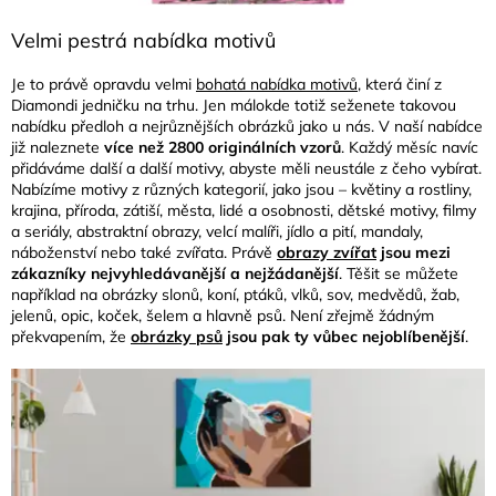
Velmi pestrá nabídka motivů
Je to právě opravdu velmi
bohatá nabídka motivů
, která činí z
Diamondi jedničku na trhu. Jen málokde totiž seženete takovou
nabídku předloh a nejrůznějších obrázků jako u nás. V naší nabídce
již naleznete
více než 2800 originálních vzorů
. Každý měsíc navíc
přidáváme další a další motivy, abyste měli neustále z čeho vybírat.
Nabízíme motivy z různých kategorií, jako jsou – květiny a rostliny,
krajina, příroda, zátiší, města, lidé a osobnosti, dětské motivy, filmy
a seriály, abstraktní obrazy, velcí malíři, jídlo a pití, mandaly,
náboženství nebo také zvířata. Právě
obrazy zvířat
jsou mezi
zákazníky nejvyhledávanější a nejžádanější
. Těšit se můžete
například na obrázky slonů, koní, ptáků, vlků, sov, medvědů, žab,
jelenů
, opic, koček, šelem a hlavně psů. Není zřejmě žádným
překvapením, že
obrázky psů
jsou pak ty vůbec nejoblíbenější
.