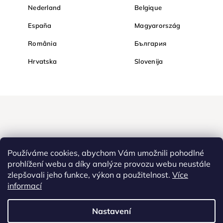
Nederland
Belgique
España
Magyarország
România
България
Hrvatska
Slovenija
Používáme cookies, abychom Vám umožnili pohodlné
prohlížení webu a díky analýze provozu webu neustále
zlepšovali jeho funkce, výkon a použitelnost.
Více
informací
Nakupujte na Diamondi bezpečně a bez obav. Díky HTTPS
protokolu jsou Vaše citlivá data v naprostém bezpečí, veškeré
informace mezi prohlížečem a serverem se přenášejí v zašifrované
Nastavení
podobě.