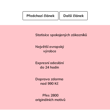
Předchozí článek
Další článek
Z
á
Statisíce spokojených zákazníků
p
Největší evropský
a
výrobce
t
í
Expresní odeslání
do
24
hodin
Doprava zdarma
nad
990 Kč
Přes
2800
originálních motivů