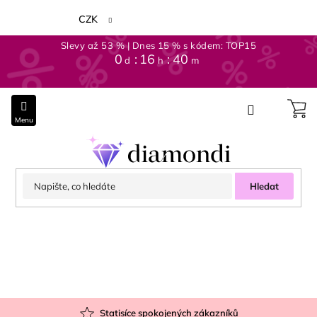
Přejít
na
CZK
obsah
Slevy až 53 % | Dnes 15 % s kódem: TOP15
0
:
16
:
40
d
h
m
Hledat
Statisíce spokojených zákazníků