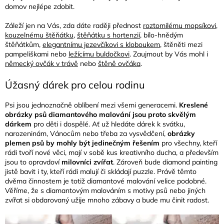
domov nejlépe zdobit.
Záleží jen na Vás, zda dáte raději přednost
roztomilému mopsíkovi
,
kouzelnému štěňátku
,
štěňátku s hortenzií
, bílo-hnědým
štěňátkům,
elegantnímu jezevčíkovi s kloboukem
, štěněti mezi
pampeliškami nebo
ležícímu buldočkovi
. Zaujmout by Vás mohl i
německý ovčák v trávě
nebo
štěně ovčáka
.
Úžasný dárek pro celou rodinu
Psi jsou jednoznačně oblíbení mezi všemi generacemi.
Kreslené
obrázky psů diamantového malování jsou proto skvělým
dárkem
pro děti i dospělé. Ať už hledáte dárek k svátku,
narozeninám, Vánocům nebo třeba za vysvědčení,
obrázky
plemen psů by mohly být jedinečným řešením
pro všechny, kteří
rádi tvoří nové věci, mají v sobě kus kreativního ducha, a především
jsou to opravdoví
milovníci zvířat
.
Zároveň bude diamond painting
jistě bavit i ty, kteří rádi malují či skládají puzzle. Právě těmto
dvěma činnostem je totiž diamantové malování velice podobné.
Věříme, že s diamantovým malováním s motivy psů nebo jiných
zvířat si obdarovaný užije mnoho zábavy a bude mu činit radost.