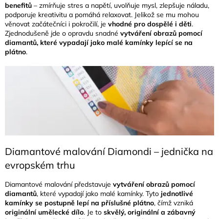
benefitů
– zmírňuje stres a napětí, uvolňuje mysl, zlepšuje náladu,
podporuje kreativitu a pomáhá relaxovat. Jelikož se mu mohou
věnovat začátečníci i pokročilí, je
vhodné pro dospělé i děti
.
Zjednodušeně jde o opravdu snadné
vytváření obrazů pomocí
diamantů, které vypadají jako malé kamínky lepící se na
plátno
.
Diamantové malování Diamondi – jednička na
evropském trhu
Diamantové malování představuje
vytváření obrazů pomocí
diamantů
, které vypadají jako malé kamínky. Tyto
jednotlivé
kamínky se postupně lepí na příslušné plátno
, čímž vzniká
originální umělecké dílo
. Je to
skvělý, originální a zábavný