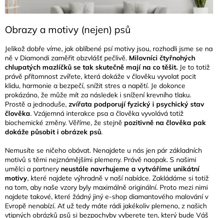
Obrazy a motivy (nejen) psů
Jelikož dobře víme, jak oblíbené psí motivy jsou, rozhodli jsme se na
ně v Diamondi zaměřit obzvlášť pečlivě.
Milovníci čtyřnohých
chlupatých mazlíčků se tak skutečně mají na co těšit.
Je to totiž
právě přítomnost zvířete, která dokáže v člověku vyvolat pocit
klidu, harmonie a bezpečí, snížit stres a napětí. Je dokonce
prokázáno, že může mít za následek i snížení krevního tlaku.
Prostě a jednoduše,
zvířata podporují fyzický i psychický stav
člověka
. Vzájemná interakce psa a člověka vyvolává totiž
biochemické změny. Věříme, že stejně
pozitivně na člověka pak
dokáže působit i obrázek psů
.
Nemusíte se ničeho obávat. Nenajdete u nás jen pár základních
motivů s těmi nejznámějšími plemeny. Právě naopak. S našimi
umělci a partnery
neustále navrhujeme a vytváříme unikátní
motivy
, které najdete výhradně v naší nabídce. Zakládáme si totiž
na tom, aby naše vzory byly maximálně originální. Proto mezi nimi
najdete takové, které žádný jiný e-shop diamantového malování v
Evropě nenabízí. Ať už tedy máte rádi jakékoliv plemeno, z našich
vtipných obrázků psů si bezpochyby vyberete ten, který bude Váš