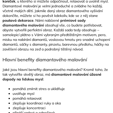
koníček
, u kterého si můžete odpočinout, relaxovat a uvolnit mysl.
Diamantové malování je velmi jednoduché a zvládne ho každý,
včetně malých dětí. Jakmile daný obraz diamantového vyšívání
dokončíte, můžete si ho pověsit kdekoliv, kde se z něj stane
poutavá dekorace
. Námi nabízené
prémiové sady
diamantového malování
obsahují vše, co budete potřebovat,
abyste vytvořili perfektní obraz. Každá sada tedy obsahuje –
samolepicí plátno s Vámi vybraným předtištěným motivem, pero,
misku na nabírání diamantů, voskovou hmotu pro snadné uchopení
diamantů, sáčky s diamanty, pinzetu, barevnou předlohu, háčky na
zavěšení obrazu na zeď a podrobný tištěný návod.
Hlavní benefity diamantového malování
Jaké jsou hlavní benefity diamantového malování? Kromě toho, že
tak vytvoříte skvělý obraz, má
diamantové malování úžasné
dopady na lidskou mysl
:
pomáhá zmírnit stres a uklidňuje
uvolňuje mysl
pomáhá relaxovat
zlepšuje koordinaci ruky a oka
zlepšuje koncentraci
přináší radost a odpočinek