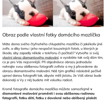
Obraz podle vlastní fotky domácího mazlíčka
Máte doma svého čtyřnohého chlupatého mazlíčka či jakékoliv jiné
zvíře, a díky tomu i jeho nespočet kouzelných
fotek, u kterých je
škoda, aby zapadly někde v telefonu či počítači? Vytvořte si svůj
vlastní obraz diamantového malování
, a vyzdobte tak svůj dům tím,
co je pro Vás nejcennější. Při objednávce obrazu jednoduše
nahrajte svou oblíbenou fotografii zvířete a my ji převedeme do
obrazu diamantového malování. Náš tým grafiků následně pečlivě
upraví danou fotografii tak, abyste měli jistotu, že Váš obraz bude
dokonalý a Vy z něj budete mít vskutku radost.
Kromě fotografie domácího mazlíčka můžete samozřejmě
v
diamantové malování proměnit i svou oblíbenou rodinnou
fotografii, fotku dětí, fotku z dovolené nebo oblíbený plakát
.