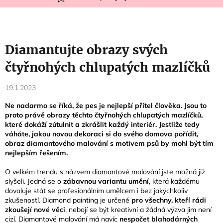
Diamantujte obrazy svých
čtyřnohých chlupatých mazlíčků
19.1.2023
Ne nadarmo se říká, že pes je nejlepší přítel člověka. Jsou to
proto právě obrazy těchto čtyřnohých chlupatých mazlíčků,
které dokáží zútulnit a zkrášlit každý interiér. Jestliže tedy
váháte, jakou novou dekoraci si do svého domova pořídit,
obraz diamantového malování s motivem psů by mohl být tím
nejlepším řešením.
O velkém trendu s názvem
diamantové malování
jste možná již
slyšeli.
Jedná se o
zábavnou variantu umění
, která každému
dovoluje stát se profesionálním umělcem i bez jakýchkoliv
zkušeností. Diamond painting je určené
pro všechny, kteří rádi
zkoušejí nové věci
, nebojí se být kreativní a žádná výzva jim není
cizí. Diamantové malování má navíc
nespočet blahodárných