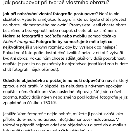
Jak postupovat při tvorbě vlastního obrazu?
Jak při nahrávání vlastní fotografie postupovat?
Není to nic
složitého. Vyberte si nějakou fotografii, kterou byste chtěli převést
do obrazu diamantového malování. Promyslete, jestli chcete obraz
bez rámu a bez vypnutí, nebo naopak chcete obraz s rámem.
Nahrajte fotografii z počítače nebo mobilu
pomocí tlačítka
Nahrát fotografii
.
Fotografie by samozřejmě měla být co
nejkvalitnější
s velkými rozměry, aby byl výsledek co nejlepší.
Pokud není fotografie dostatečně kvalitní, nelze z ní totiž vytvořit
kvalitní obraz. Pokud nám chcete sdělit jakékoliv další podrobnosti,
napište je prosím do poznámky k objednávce (například zda budete
chtít fotografii nějak oříznout).
Odešlete objednávku a počkejte na naši odpověď a návrh
, který
zpracuje náš grafik. V případě, že nebudete s návrhem spokojeni,
napište nám. Grafik pro Vás následně připraví ještě jeden návrh
zdarma. Každý další návrh nebo změna podkladové fotografie je již
zpoplatněna částkou 150 Kč.
Jestliže Vám fotografie nejde nahrát, můžete ji poslat zvlášť jako
přílohu do e-mailu na adresu info@diamantove-malovani.cz. V
takovém případě nejprve odešlete objednávku a poté do e-mailu s
fotografií napište do předmětu číslo objednávky.