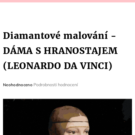
Diamantové malování -
DÁMA S HRANOSTAJEM
(LEONARDO DA VINCI)
Průměrné
Podrobnosti hodnocení
Neohodnoceno
hodnocení
produktu
je
0,0
z
5
hvězdiček.