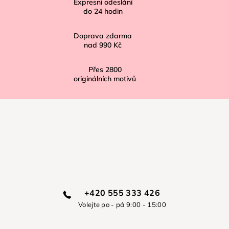
í
Expresní odeslání
do
24
hodin
Doprava zdarma
nad
990 Kč
Přes
2800
originálních motivů
+420 555 333 426
Volejte po - pá 9:00 - 15:00