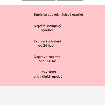
Z
á
Statisíce spokojených zákazníků
p
Největší evropský
a
výrobce
t
í
Expresní odeslání
do
24
hodin
Doprava zdarma
nad
990 Kč
Přes
2800
originálních motivů