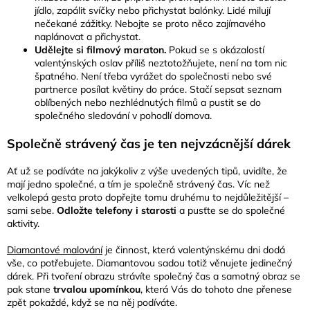
jídlo, zapálit svíčky nebo přichystat balónky. Lidé milují
nečekané zážitky. Nebojte se proto něco zajímavého
naplánovat a přichystat.
Udělejte si filmový maraton.
Pokud se s okázalostí
valentýnských oslav příliš neztotožňujete, není na tom nic
špatného. Není třeba vyrážet do společnosti nebo své
partnerce posílat květiny do práce. Stačí sepsat seznam
oblíbených nebo nezhlédnutých filmů a pustit se do
společného sledování v pohodlí domova.
Společně strávený čas je ten nejvzácnější dárek
Ať už se podíváte na jakýkoliv z výše uvedených tipů, uvidíte, že
mají jedno společné, a tím je společně strávený čas. Víc než
velkolepá gesta proto dopřejte tomu druhému to nejdůležitější –
sami sebe.
Odložte telefony i starosti
a pusťte se do společné
aktivity.
Diamantové malování
je činnost, která valentýnskému dni dodá
vše, co potřebujete. Diamantovou sadou totiž věnujete jedinečný
dárek. Při tvoření obrazu strávíte společný čas a samotný obraz se
pak stane
trvalou upomínkou
, která Vás do tohoto dne přenese
zpět pokaždé, když se na něj podíváte.