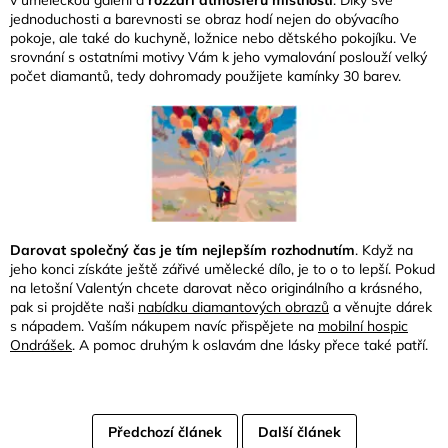
jednoduchosti a barevnosti se obraz hodí nejen do obývacího
pokoje, ale také do kuchyně, ložnice nebo dětského pokojíku. Ve
srovnání s ostatními motivy Vám k jeho vymalování poslouží velký
počet diamantů, tedy dohromady použijete kamínky 30 barev.
Darovat společný čas je tím nejlepším rozhodnutím
. Když na
jeho konci získáte ještě zářivé umělecké dílo, je to o to lepší. Pokud
na letošní Valentýn chcete darovat něco originálního a krásného,
pak si projděte naši
nabídku diamantových obrazů
a věnujte dárek
s nápadem. Vaším nákupem navíc přispějete na
mobilní hospic
Ondrášek
. A pomoc druhým k oslavám dne lásky přece také patří.
Předchozí článek
Další článek