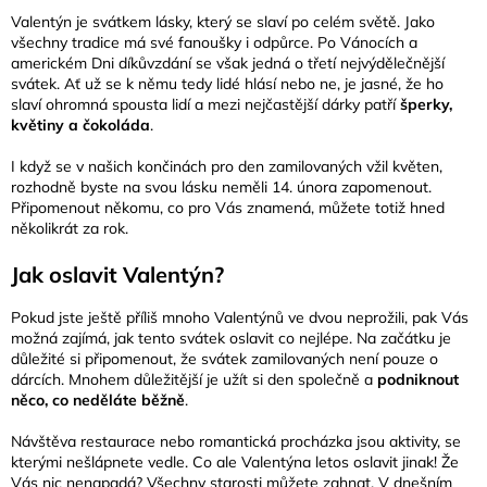
Valentýn je svátkem lásky, který se slaví po celém světě. Jako
všechny tradice má své fanoušky i odpůrce. Po Vánocích a
americkém Dni díkůvzdání se však jedná o třetí nejvýdělečnější
svátek. Ať už se k němu tedy lidé hlásí nebo ne, je jasné, že ho
slaví ohromná spousta lidí a mezi nejčastější dárky patří
šperky,
květiny a čokoláda
.
I když se v našich končinách pro den zamilovaných vžil květen,
rozhodně byste na svou lásku neměli 14. února zapomenout.
Připomenout někomu, co pro Vás znamená, můžete totiž hned
několikrát za rok.
Jak oslavit Valentýn?
Pokud jste ještě příliš mnoho Valentýnů ve dvou neprožili, pak Vás
možná zajímá, jak tento svátek oslavit co nejlépe. Na začátku je
důležité si připomenout, že svátek zamilovaných není pouze o
dárcích. Mnohem důležitější je užít si den společně a
podniknout
něco, co neděláte běžně
.
Návštěva restaurace nebo romantická procházka jsou aktivity, se
kterými nešlápnete vedle. Co ale Valentýna letos oslavit jinak! Že
Vás nic nenapadá? Všechny starosti můžete zahnat. V dnešním