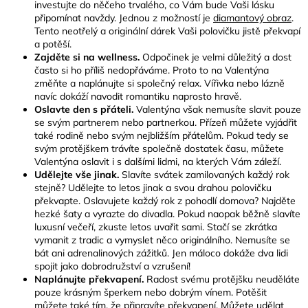
investujte do něčeho trvalého, co Vám bude Vaši lásku
připomínat navždy. Jednou z možností je
diamantový obraz
.
Tento neotřelý a originální dárek Vaši polovičku jistě překvapí
a potěší.
Zajděte si na wellness.
Odpočinek je velmi důležitý a dost
často si ho příliš nedopřáváme. Proto to na Valentýna
změňte a naplánujte si společný relax. Vířivka nebo lázně
navíc dokáží navodit romantiku naprosto hravě.
Oslavte den s přáteli.
Valentýna však nemusíte slavit pouze
se svým partnerem nebo partnerkou. Přízeň můžete vyjádřit
také rodině nebo svým nejbližším přátelům. Pokud tedy se
svým protějškem trávíte společně dostatek času, můžete
Valentýna oslavit i s dalšími lidmi, na kterých Vám záleží.
Udělejte vše jinak.
Slavíte svátek zamilovaných každý rok
stejně? Udělejte to letos jinak a svou drahou polovičku
překvapte. Oslavujete každý rok z pohodlí domova? Najděte
hezké šaty a vyrazte do divadla. Pokud naopak běžně slavíte
luxusní večeří, zkuste letos uvařit sami. Stačí se zkrátka
vymanit z tradic a vymyslet něco originálního. Nemusíte se
bát ani adrenalinových zážitků. Jen máloco dokáže dva lidi
spojit jako dobrodružství a vzrušení!
Naplánujte překvapení.
Radost svému protějšku neuděláte
pouze krásným šperkem nebo dobrým vínem. Potěšit
můžete také tím, že připravíte překvapení. Můžete udělat