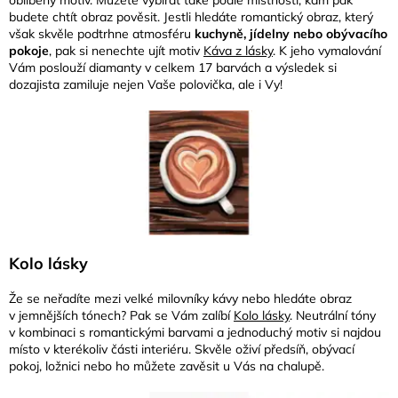
oblíbený motiv. Můžete vybírat také podle místnosti, kam pak
budete chtít obraz pověsit. Jestli hledáte romantický obraz, který
však skvěle podtrhne atmosféru
kuchyně, jídelny nebo obývacího
pokoje
, pak si nenechte ujít motiv
Káva z lásky
. K jeho vymalování
Vám poslouží diamanty v celkem 17 barvách a výsledek si
dozajista zamiluje nejen Vaše polovička, ale i Vy!
Kolo lásky
Že se neřadíte mezi velké milovníky kávy nebo hledáte obraz
v jemnějších tónech? Pak se Vám zalíbí
Kolo lásky
. Neutrální tóny
v kombinaci s romantickými barvami a jednoduchý motiv si najdou
místo v kterékoliv části interiéru. Skvěle oživí předsíň, obývací
pokoj, ložnici nebo ho můžete zavěsit u Vás na chalupě.