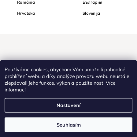
România
България
Hrvatska
Slovenija
Používáme cookies, abychom Vám umožnili pohodlné
prohlížení webu a díky analýze provozu webu neustále
zlepšovali jeho funkce, výkon a použitelnost.
Více
Nakupujte na Diamondi bezpečně a bez obav. Díky HTTPS
informací
protokolu jsou Vaše citlivá data v naprostém bezpečí, veškeré
informace mezi prohlížečem a serverem se přenášejí v zašifrované
Nastavení
podobě.
Souhlasím
Copyright
2022 - 2026
Diamondi. Všechna práva vyhrazena. |
Diamondi,
Westlogic s.r.o., Olomoucká 267/29, Opava, 746 01