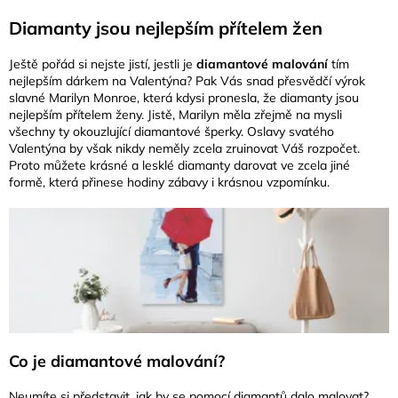
Diamanty jsou nejlepším přítelem žen
Ještě pořád si nejste jistí, jestli je
diamantové malování
tím
nejlepším dárkem na Valentýna? Pak Vás snad přesvědčí výrok
slavné Marilyn Monroe, která kdysi pronesla, že diamanty jsou
nejlepším přítelem ženy. Jistě, Marilyn měla zřejmě na mysli
všechny ty okouzlující diamantové šperky. Oslavy svatého
Valentýna by však nikdy neměly zcela zruinovat Váš rozpočet.
Proto můžete krásné a lesklé diamanty darovat ve zcela jiné
formě, která přinese hodiny zábavy i krásnou vzpomínku.
Co je diamantové malování?
Neumíte si představit, jak by se pomocí diamantů dalo malovat?