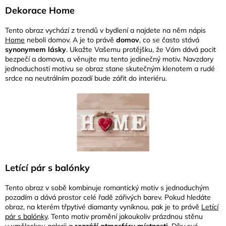
Dekorace Home
Tento obraz vychází z trendů v bydlení a najdete na něm nápis
Home
neboli domov. A je to právě
domov
, co se často stává
synonymem lásky
. Ukažte Vašemu protějšku, že Vám dává pocit
bezpečí a domova, a věnujte mu tento jedinečný motiv. Navzdory
jednoduchosti motivu se obraz stane skutečným klenotem a rudé
srdce na neutrálním pozadí bude zářit do interiéru.
Letící pár s balónky
Tento obraz v sobě kombinuje romantický motiv s jednoduchým
pozadím a dává prostor celé řadě zářivých barev. Pokud hledáte
obraz, na kterém třpytivé diamanty vyniknou, pak je to právě
Letící
pár s balónky
. Tento motiv promění jakoukoliv prázdnou stěnu
v uměleckou galerii a
rozzáří atmosféru místnosti
. Díky své