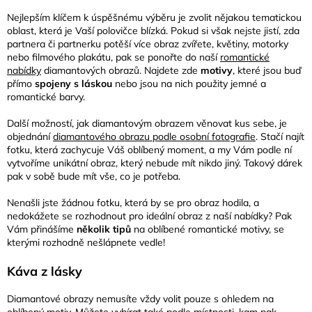
Nejlepším klíčem k úspěšnému výběru je zvolit nějakou tematickou
oblast, která je Vaší polovičce blízká. Pokud si však nejste jistí, zda
partnera či partnerku potěší více obraz zvířete, květiny, motorky
nebo filmového plakátu, pak se ponořte do naší
romantické
nabídky
diamantových obrazů. Najdete zde
motivy
, které jsou buď
přímo
spojeny s láskou
nebo jsou na nich použity jemné a
romantické barvy.
Další možností, jak diamantovým obrazem věnovat kus sebe, je
objednání
diamantového obrazu podle osobní fotografie
. Stačí najít
fotku, která zachycuje Váš oblíbený moment, a my Vám podle ní
vytvoříme unikátní obraz, který nebude mít nikdo jiný. Takový dárek
pak v sobě bude mít vše, co je potřeba.
Nenašli jste žádnou fotku, která by se pro obraz hodila, a
nedokážete se rozhodnout pro ideální obraz z naší nabídky? Pak
Vám přinášíme
několik tipů
na oblíbené romantické motivy, se
kterými rozhodně nešlápnete vedle!
Káva z lásky
Diamantové obrazy nemusíte vždy volit pouze s ohledem na