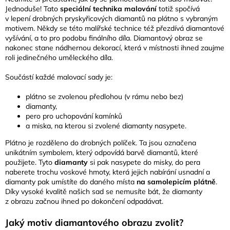
Jednoduše! Tato
speciální technika malování
totiž spočívá
v lepení drobných pryskyřicových diamantů na plátno s vybraným
motivem. Někdy se této malířské technice též přezdívá diamantové
vyšívání, a to pro podobu finálního díla. Diamantový obraz se
nakonec stane nádhernou dekorací, která v místnosti ihned zaujme
roli jedinečného uměleckého díla.
Součástí každé malovací sady je:
plátno se zvolenou předlohou (v rámu nebo bez)
diamanty,
pero pro uchopování kamínků
a miska, na kterou si zvolené diamanty nasypete.
Plátno je rozděleno do drobných políček. Ta jsou označena
unikátním symbolem, který odpovídá barvě diamantů, které
použijete. Tyto
diamanty
si pak nasypete do misky, do pera
naberete trochu voskové hmoty, která jejich nabírání usnadní a
diamanty pak umístíte do daného místa
na samolepicím plátně
.
Díky vysoké kvalitě našich sad se nemusíte bát, že diamanty
z obrazu začnou ihned po dokončení odpadávat.
Jaký motiv diamantového obrazu zvolit?