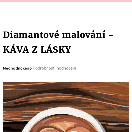
Diamantové malování -
KÁVA Z LÁSKY
Průměrné
Podrobnosti hodnocení
Neohodnoceno
hodnocení
produktu
je
0,0
z
5
hvězdiček.