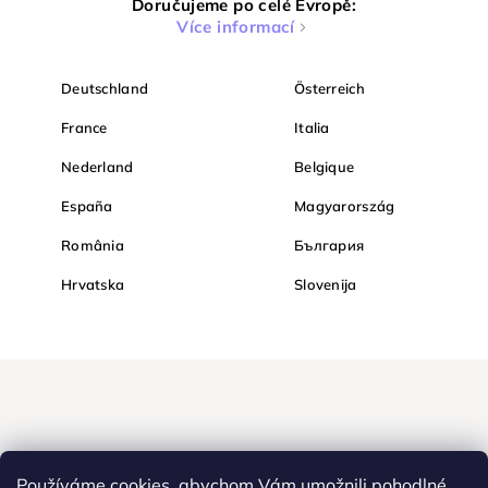
Doručujeme po celé Evropě:
Více informací
Deutschland
Österreich
France
Italia
Nederland
Belgique
España
Magyarország
România
България
Hrvatska
Slovenija
Používáme cookies, abychom Vám umožnili pohodlné