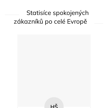
p
r
Statisíce spokojených
v
zákazníků po celé Evropě
k
y
v
ý
p
i
s
u
HŠ