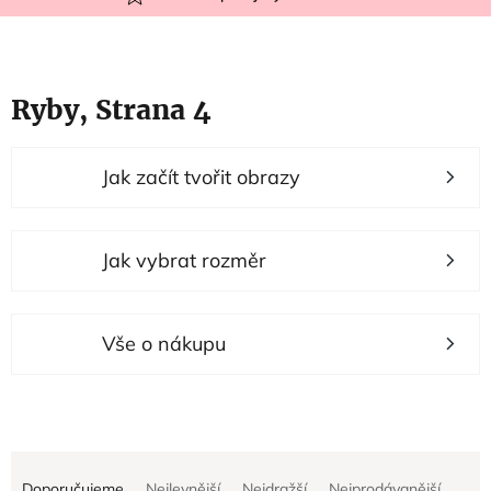
Ryby
, Strana 4
V
Jak začít tvořit obrazy
ý
p
i
Jak vybrat rozměr
s
p
r
Vše o nákupu
o
d
u
Ř
k
Doporučujeme
Nejlevnější
Nejdražší
Nejprodávanější