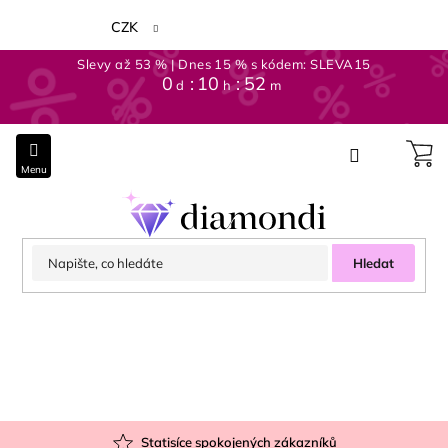
Přejít
na
CZK
obsah
Slevy až 53 % | Dnes 15 % s kódem: SLEVA15
0
10
52
d
h
m
Hledat
Statisíce spokojených zákazníků