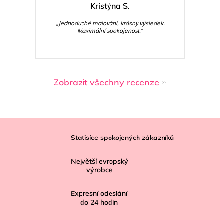
Kristýna S.
„Jednoduché malování, krásný výsledek.
Maximální spokojenost.“
Zobrazit všechny recenze
Z
á
Statisíce spokojených zákazníků
p
Největší evropský
a
výrobce
t
í
Expresní odeslání
do
24
hodin