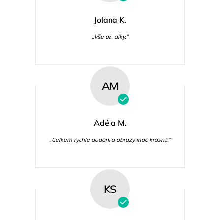
Jolana K.
„Vše ok, díky.“
AM
Adéla M.
„Celkem rychlé dodání a obrazy moc krásné.“
KS