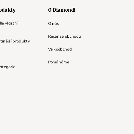
odukty
O Diamondi
le vlastní
O nás
Recenze obchodu
anější produkty
Velkoobchod
Pomáháme
ategorie