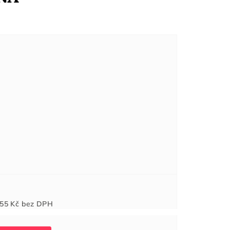
Měrná
55 Kč
bez DPH
cena: