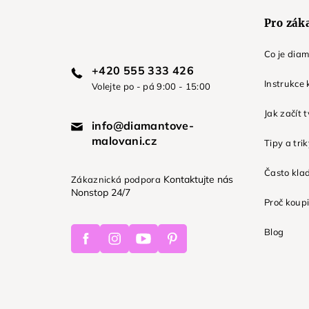
Pro zák
Co je dia
+420 555 333 426
Instrukce 
Volejte po - pá 9:00 - 15:00
Jak začít 
info@diamantove-
malovani.cz
Tipy a tri
Často kla
Kontaktujte nás
Zákaznická podpora
Nonstop 24/7
Proč koupi
Facebook
Instagram
Youtube
Pinterest
Blog