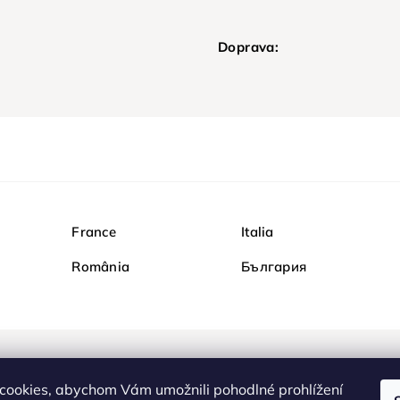
Doprava:
France
Italia
România
България
Nakupujte na Diamondi b
cookies, abychom Vám umožnili pohodlné prohlížení