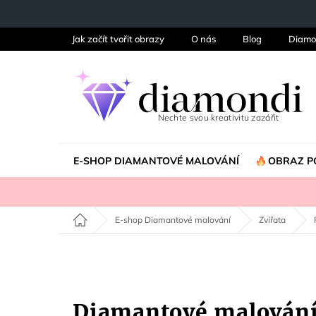
Přejít
na
obsah
Jak začít tvořit obrazy
O nás
Blog
Diamo
E-SHOP DIAMANTOVÉ MALOVÁNÍ
OBRAZ P
Domů
E-shop Diamantové malování
Zvířata
Diamantové malován