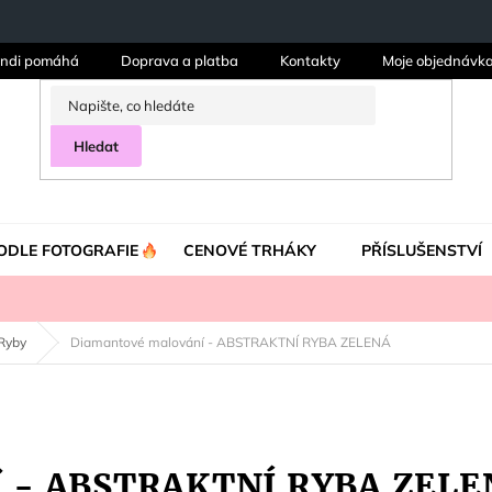
ndi pomáhá
Doprava a platba
Kontakty
Moje objednávk
Hledat
ODLE FOTOGRAFIE
CENOVÉ TRHÁKY
PŘÍSLUŠENSTVÍ
Ryby
Diamantové malování - ABSTRAKTNÍ RYBA ZELENÁ
í - ABSTRAKTNÍ RYBA ZELE