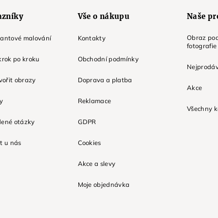
azníky
Vše o nákupu
Naše pr
Obraz pod
mantové malování
Kontakty
fotografie
krok po kroku
Obchodní podmínky
Nejprodáv
tvořit obrazy
Doprava a platba
Akce
ky
Reklamace
Všechny k
dené otázky
GDPR
t u nás
Cookies
Akce a slevy
Moje objednávka