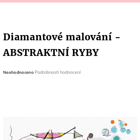
Diamantové malování -
ABSTRAKTNÍ RYBY
Průměrné
Podrobnosti hodnocení
Neohodnoceno
hodnocení
produktu
je
0,0
z
5
hvězdiček.