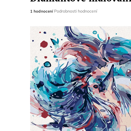
Průměrné
Podrobnosti hodnocení
1 hodnocení
hodnocení
produktu
je
5,0
z
5
hvězdiček.