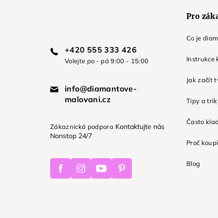
Pro zák
Co je dia
+420 555 333 426
Instrukce 
Volejte po - pá 9:00 - 15:00
Jak začít 
info@diamantove-
malovani.cz
Tipy a tri
Často kla
Kontaktujte nás
Zákaznická podpora
Nonstop 24/7
Proč koupi
Facebook
Instagram
Youtube
Pinterest
Blog