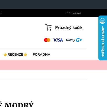
a
Přihlášení
Prázdný košík
Nákupní
košík
RECENZE
PORADNA
VĚ MODRÝ