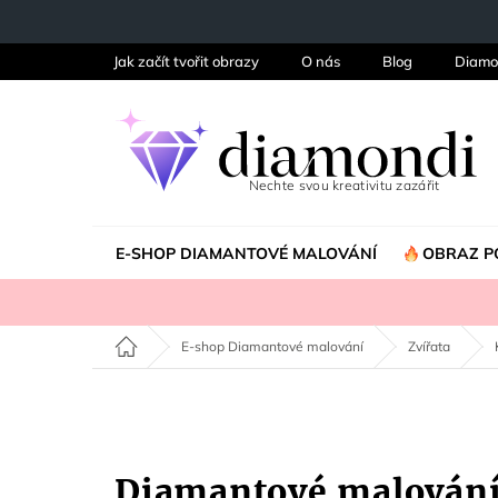
Přejít
na
obsah
Jak začít tvořit obrazy
O nás
Blog
Diamo
E-SHOP DIAMANTOVÉ MALOVÁNÍ
OBRAZ P
Domů
E-shop Diamantové malování
Zvířata
Diamantové malová