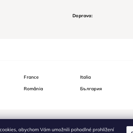
Doprava:
France
Italia
România
България
Nakupujte na Diamondi b
cookies, abychom Vám umožnili pohodlné prohlížení