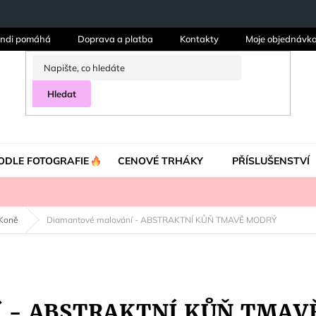
ndi pomáhá
Doprava a platba
Kontakty
Moje objednávk
Hledat
ODLE FOTOGRAFIE
CENOVÉ TRHÁKY
PŘÍSLUŠENSTVÍ
Koně
Diamantové malování - ABSTRAKTNÍ KŮŇ TMAVĚ MODRÝ
ní - ABSTRAKTNÍ KŮŇ TMA