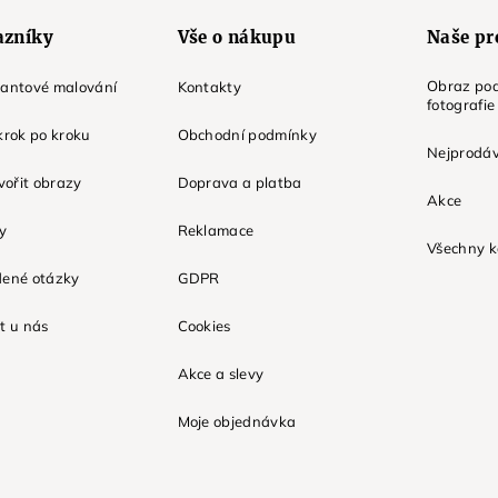
azníky
Vše o nákupu
Naše pr
Obraz pod
mantové malování
Kontakty
fotografie
krok po kroku
Obchodní podmínky
Nejprodáv
tvořit obrazy
Doprava a platba
Akce
ky
Reklamace
Všechny k
dené otázky
GDPR
t u nás
Cookies
Akce a slevy
Moje objednávka