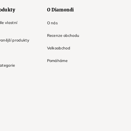
odukty
O Diamondi
le vlastní
O nás
Recenze obchodu
anější produkty
Velkoobchod
Pomáháme
ategorie