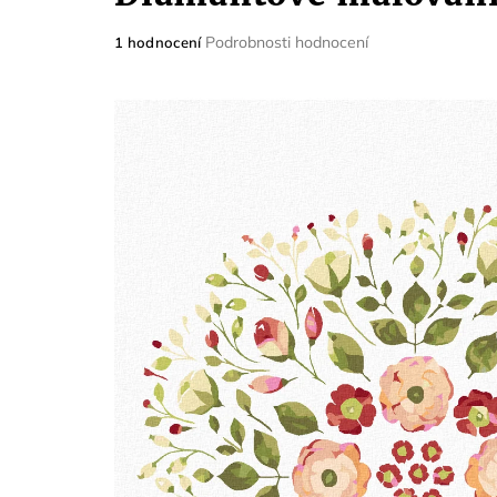
Průměrné
Podrobnosti hodnocení
1 hodnocení
hodnocení
produktu
je
5,0
z
5
hvězdiček.