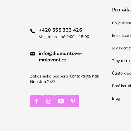
Pro zák
Co je dia
+420 555 333 426
Instrukce 
Volejte po - pá 9:00 - 15:00
Jak začít 
info@diamantove-
malovani.cz
Tipy a tri
Často kla
Kontaktujte nás
Zákaznická podpora
Nonstop 24/7
Proč koupi
Facebook
Instagram
Youtube
Pinterest
Blog