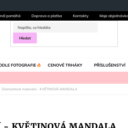
ndi pomáhá
Doprava a platba
Kontakty
Moje objednávk
Hledat
ODLE FOTOGRAFIE
CENOVÉ TRHÁKY
PŘÍSLUŠENSTVÍ
Diamantové malování - KVĚTINOVÁ MANDALA
ní - KVĚTINOVÁ MANDALA