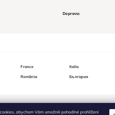
Doprava:
France
Italia
România
България
Nakupujte na Diamondi b
cookies, abychom Vám umožnili pohodlné prohlížení