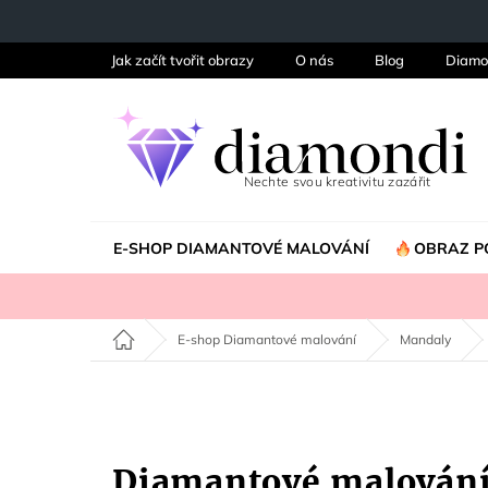
Přejít
na
obsah
Jak začít tvořit obrazy
O nás
Blog
Diamo
E-SHOP DIAMANTOVÉ MALOVÁNÍ
OBRAZ P
Domů
E-shop Diamantové malování
Mandaly
Diamantové malová