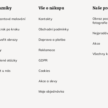
azníky
Vše o nákupu
Naše pr
Obraz pod
mantové malování
Kontakty
fotografie
krok po kroku
Obchodní podmínky
Nejprodáv
tvořit obrazy
Doprava a platba
Akce
ky
Reklamace
Všechny k
dené otázky
GDPR
t u nás
Cookies
Akce a slevy
Moje objednávka