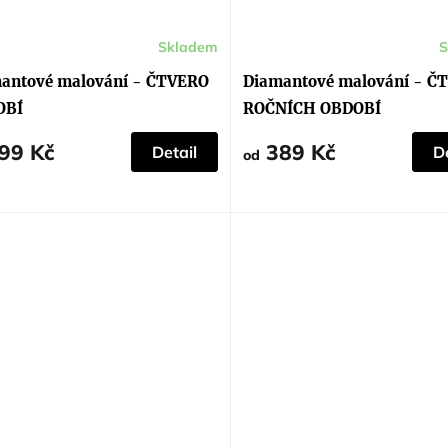
Skladem
S
Průměrné
hodnocení
produktu
antové malování - ČTVERO
Diamantové malování - Č
je
5,0
OBÍ
ROČNÍCH OBDOBÍ
z
5
hvězdiček.
99 Kč
389 Kč
Detail
De
od