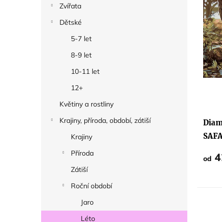
Zvířata
k
Dětské
t
5-7 let
ů
8-9 let
10-11 let
12+
Květiny a rostliny
Krajiny, příroda, období, zátiší
Diam
SAFA
Krajiny
Příroda
4
od
Zátiší
Roční období
Jaro
Léto