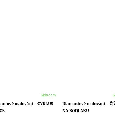
Skladem
S
ěrné
cení
ktu
antové malování - CYKLUS
Diamantové malování - Č
CE
NA BODLÁKU