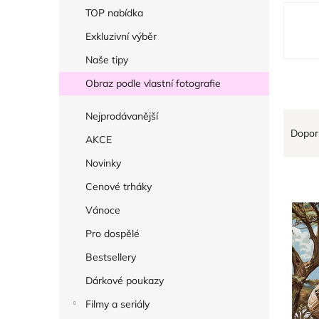
r
V
TOP nabídka
a
ý
Exkluzivní výběr
n
p
Naše tipy
n
i
í
Obraz podle vlastní fotografie
s
p
p
Ř
Nejprodávanější
a
r
Dopor
a
AKCE
n
o
z
e
Novinky
d
e
l
Cenové trháky
u
n
k
Vánoce
í
t
Pro dospělé
p
ů
r
Bestsellery
o
Dárkové poukazy
d
Filmy a seriály
u