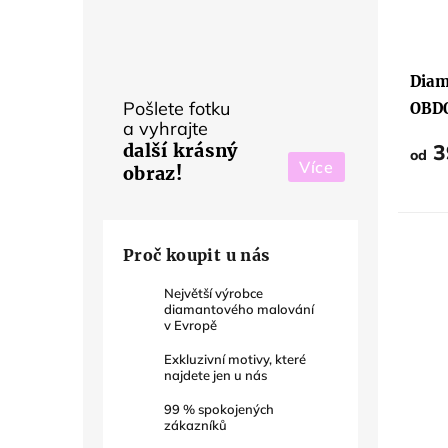
Diam
Pošlete fotku
OBD
a vyhrajte
3
další krásný
od
Více
obraz!
Proč koupit u nás
Největší výrobce
diamantového malování
v Evropě
Exkluzivní motivy, které
najdete jen u nás
99
% spokojených
zákazníků