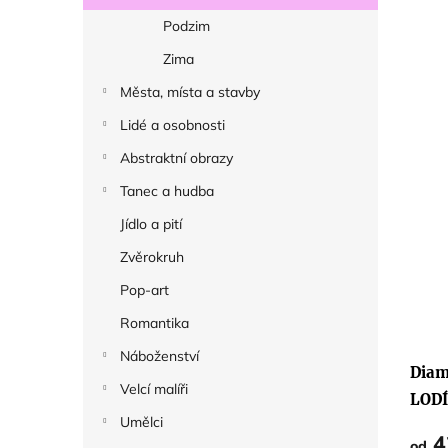
Podzim
Zima
Města, místa a stavby
Lidé a osobnosti
Abstraktní obrazy
Tanec a hudba
Jídlo a pití
Zvěrokruh
Pop-art
Romantika
Náboženství
Diam
Velcí malíři
LOD
Umělci
4
od