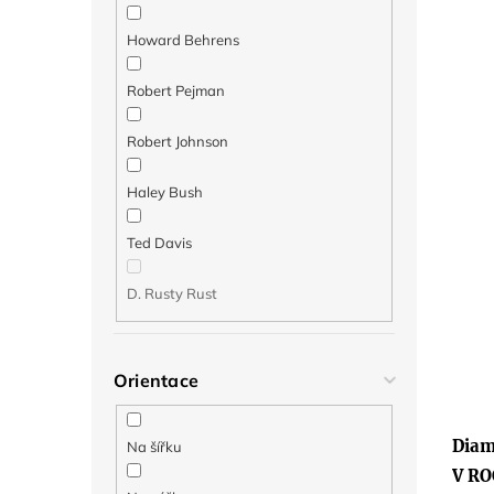
Howard Behrens
Robert Pejman
Robert Johnson
Haley Bush
Ted Davis
D. Rusty Rust
Orientace
Prům
hodno
produ
Diam
Na šířku
je
5,0
V RO
z