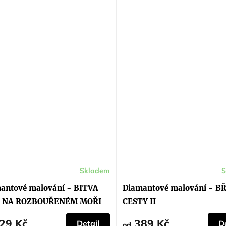
Skladem
S
Průměrné
hodnocení
produktu
antové malování - BITVA
Diamantové malování - BŘ
je
5,0
Í NA ROZBOUŘENÉM MOŘI
CESTY II
z
5
hvězdiček.
29 Kč
389 Kč
Detail
De
od