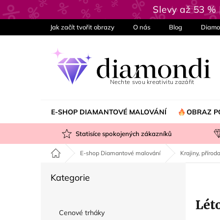
Přejít
Slevy až 53 %
na
obsah
Jak začít tvořit obrazy
O nás
Blog
Diamo
E-SHOP DIAMANTOVÉ MALOVÁNÍ
OBRAZ P
Statisíce spokojených zákazníků
Domů
E-shop Diamantové malování
Krajiny, příroda
P
Přeskočit
Kategorie
o
kategorie
s
Lét
t
Cenové trháky