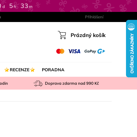
0
:
5
:
33
d
h
m
a
Přihlášení
Prázdný košík
Nákupní
košík
RECENZE
PORADNA
odin
Doprava zdarma nad
990 Kč