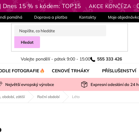
 | Dnes 15 % s kódem: TOP15
AKCE KONČÍ ZA
ndi pomáhá
Doprava a platba
Kontakty
Moje objednávk
Hledat
Volejte pondělí - pátek 9:00 - 15:00
555 333 426
ODLE FOTOGRAFIE
CENOVÉ TRHÁKY
PŘÍSLUŠENSTVÍ
Největší evropský výrobce
Expresní odeslání do
24
h
, období, zátiší
Roční období
Léto
o