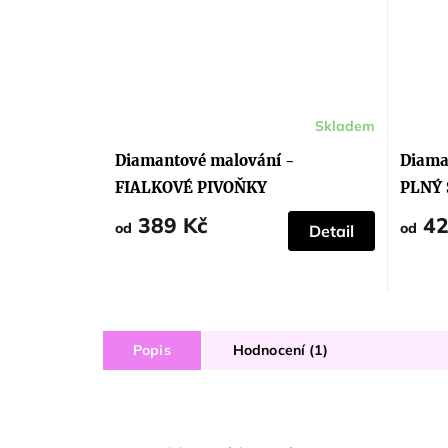
Skladem
Průměrné
hodnocení
produktu
Diamantové malování -
Diama
je
5,0
FIALKOVÉ PIVOŇKY
PLNÝ
z
5
389 Kč
42
hvězdiček.
od
od
Detail
Popis
Hodnocení (1)