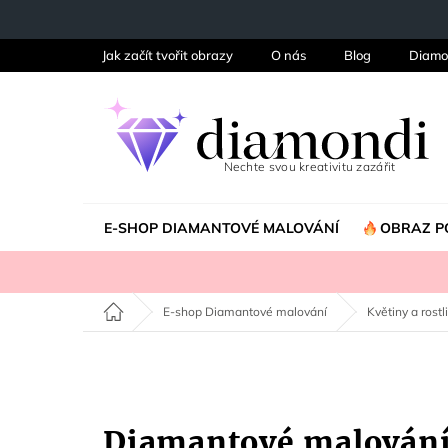
Přejít
na
obsah
Jak začít tvořit obrazy
O nás
Blog
Diamo
E-SHOP DIAMANTOVÉ MALOVÁNÍ
OBRAZ P
Domů
E-shop Diamantové malování
Květiny a rostl
Diamantové malován