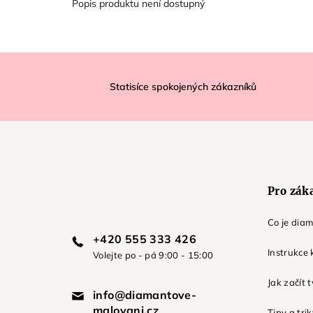
Popis produktu není dostupný
Z
á
Statisíce spokojených zákazníků
p
a
t
í
Pro zák
Co je dia
+420 555 333 426
Instrukce 
Volejte po - pá 9:00 - 15:00
Jak začít 
info@diamantove-
malovani.cz
Tipy a tri