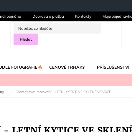
ndi pomáhá
Doprava a platba
Kontakty
Moje objednávk
Hledat
ODLE FOTOGRAFIE
CENOVÉ TRHÁKY
PŘÍSLUŠENSTVÍ
iny
Diamantové malování - LETNÍ KYTICE VE SKLENĚNÉ VÁZE
í - LETNÍ KYTICE VE SKLE