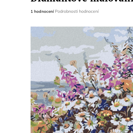
Průměrné
Podrobnosti hodnocení
1 hodnocení
hodnocení
produktu
je
5,0
z
5
hvězdiček.