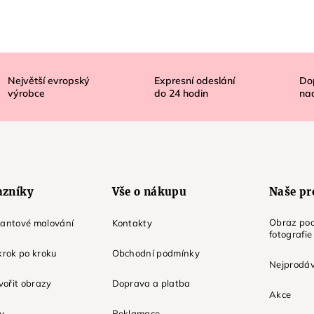
Největší evropský
Expresní odeslání
Do
výrobce
do
24
hodin
na
azníky
Vše o nákupu
Naše pr
Obraz pod
mantové malování
Kontakty
fotografie
krok po kroku
Obchodní podmínky
Nejprodáv
tvořit obrazy
Doprava a platba
Akce
ky
Reklamace