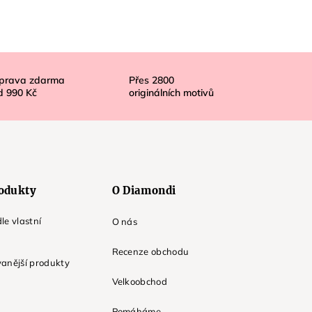
prava zdarma
Přes
2800
d
990 Kč
originálních motivů
odukty
O Diamondi
le vlastní
O nás
Recenze obchodu
anější produkty
Velkoobchod
Pomáháme