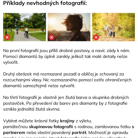
Příklady nevhodných fotografií:
Na první fotografii jsou příliš drobné postavy, a navíc zády k nám.
Pomocí diamantů by úplně zanikly, jelikož tak malé detaily nelze
vytvořit.
Druhý obrázek má rozmazané pozadí a obličej je schovaný za
rozcuchanými vlasy. Nic rozmazaného pomocí ostře ohraničených
diamantů samozřejmě nelze vytvořit.
Na třetí fotografii je vlastně jen žlutá barva a skupinka drobných
postaviček. Po převedení do barev pro diamanty by z fotografie
vznikla jednolitá žlutá skvrna.
Vybírat můžete krásné fotky
krajiny
z výletu,
památečnou
skupinovou fotografii
s rodinou, zamilovanou fotku
s
partnerem
nebo vlastní povedený
portrét
. Možností je opravdu