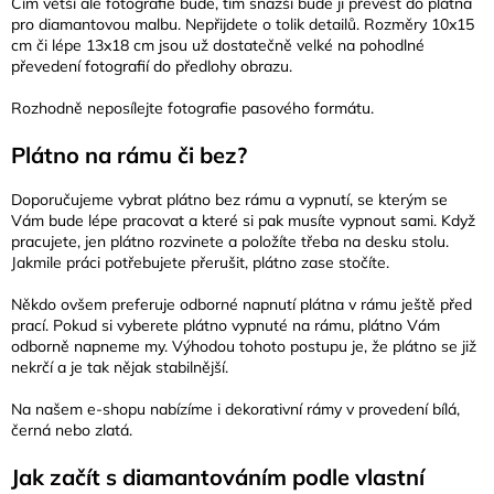
Čím větší ale fotografie bude, tím snazší bude ji převést do plátna
pro diamantovou malbu. Nepřijdete o tolik detailů. Rozměry 10x15
cm či lépe 13x18 cm jsou už dostatečně velké na pohodlné
převedení fotografií do předlohy obrazu.
Rozhodně neposílejte fotografie pasového formátu.
Plátno na rámu či bez?
Doporučujeme vybrat plátno bez rámu a vypnutí, se kterým se
Vám bude lépe pracovat a které si pak musíte vypnout sami. Když
pracujete, jen plátno rozvinete a položíte třeba na desku stolu.
Jakmile práci potřebujete přerušit, plátno zase stočíte.
Někdo ovšem preferuje odborné napnutí plátna v rámu ještě před
prací. Pokud si vyberete plátno vypnuté na rámu, plátno Vám
odborně napneme my. Výhodou tohoto postupu je, že plátno se již
nekrčí a je tak nějak stabilnější.
Na našem e-shopu nabízíme i dekorativní rámy v provedení bílá,
černá nebo zlatá.
Jak začít s diamantováním podle vlastní