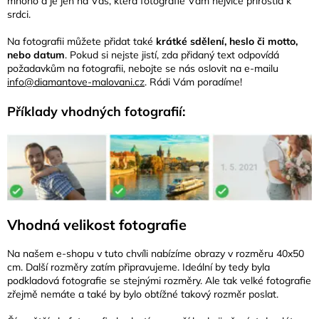
mnoho a je jen na Vás, která fotografie Vám nejvíce přirostla k
srdci.
Na fotografii můžete přidat také
krátké sdělení, heslo či motto,
nebo datum
. Pokud si nejste jistí, zda přidaný text odpovídá
požadavkům na fotografii, nebojte se nás oslovit na e-mailu
info@diamantove-malovani.cz
. Rádi Vám poradíme!
Příklady vhodných fotografií:
Vhodná velikost fotografie
Na našem e-shopu v tuto chvíli nabízíme obrazy v rozměru 40x50
cm. Další rozměry zatím připravujeme. Ideální by tedy byla
podkladová fotografie se stejnými rozměry. Ale tak velké fotografie
zřejmě nemáte a také by bylo obtížné takový rozměr poslat.