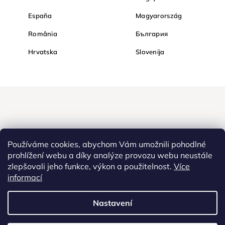
España
Magyarország
România
България
Hrvatska
Slovenija
Používáme cookies, abychom Vám umožnili pohodlné
prohlížení webu a díky analýze provozu webu neustále
zlepšovali jeho funkce, výkon a použitelnost.
Více
Nakupujte na Diamondi bezpečně a bez obav. Díky HTTPS
informací
protokolu jsou Vaše citlivá data v naprostém bezpečí, veškeré
informace mezi prohlížečem a serverem se přenášejí v zašifrované
Nastavení
podobě.