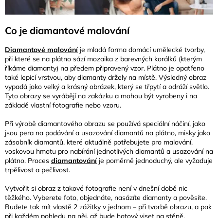
Co je diamantové malování
Diamantové malování
je mladá forma domácí umělecké tvorby,
při které se na plátno sází mozaika z barevných korálků (kterým
říkáme diamanty) na předem připravený vzor. Plátno je opatřeno
také lepicí vrstvou, aby diamanty držely na místě. Výsledný obraz
vypadá jako velký a krásný obrázek, který se třpytí a odráží světlo.
Tyto obrazy se vyrábějí na zakázku a mohou být vyrobeny i na
základě vlastní fotografie nebo vzoru.
Při výrobě diamantového obrazu se používá speciální náčiní, jako
jsou pera na podávání a usazování diamantů na plátno, misky jako
zásobník diamantů, které aktuálně potřebujete pro malování,
voskovou hmotu pro nabírání jednotlivých diamantů a usazování na
plátno. Proces
diamantování
je poměrně jednoduchý, ale vyžaduje
trpělivost a pečlivost.
Vytvořit si obraz z takové fotografie není v dnešní době nic
těžkého. Vyberete foto, objednáte, nasázíte diamanty a pověsíte.
Budete tak mít vlastě 2 zážitky v jednom – při tvorbě obrazu, a pak
při každém pohledu na něj, až bude hotový viset na stěně.