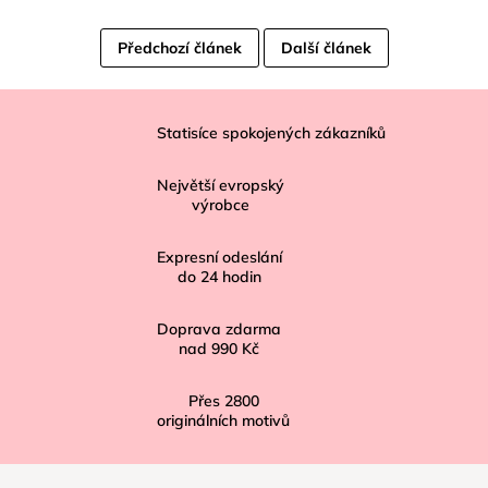
Předchozí článek
Další článek
Z
á
Statisíce spokojených zákazníků
p
Největší evropský
a
výrobce
t
í
Expresní odeslání
do
24
hodin
Doprava zdarma
nad
990 Kč
Přes
2800
originálních motivů