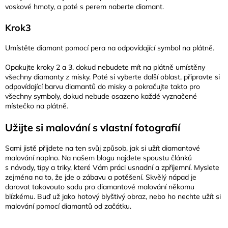
voskové hmoty, a poté s perem naberte diamant.
Krok3
Umístěte diamant pomocí pera na odpovídající symbol na plátně.
Opakujte kroky 2 a 3, dokud nebudete mít na plátně umístěny
všechny diamanty z misky. Poté si vyberte další oblast, připravte si
odpovídající barvu diamantů do misky a pokračujte takto pro
všechny symboly, dokud nebude osazeno každé vyznačené
místečko na plátně.
Užijte si malování s vlastní fotografií
Sami jistě přijdete na ten svůj způsob, jak si užít diamantové
malování naplno. Na našem blogu najdete spoustu článků
s návody, tipy a triky, které Vám práci usnadní a zpříjemní. Myslete
zejména na to, že jde o zábavu a potěšení. Skvělý nápad je
darovat takovouto sadu pro diamantové malování někomu
blízkému. Buď už jako hotový blyštivý obraz, nebo ho nechte užít si
malování pomocí diamantů od začátku.