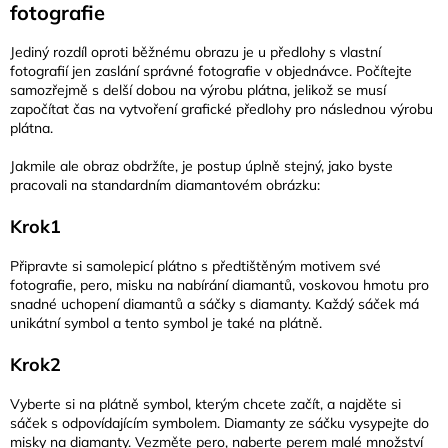
fotografie
Jediný rozdíl oproti běžnému obrazu je u předlohy s vlastní
fotografií jen zaslání správné fotografie v objednávce. Počítejte
samozřejmě s delší dobou na výrobu plátna, jelikož se musí
započítat čas na vytvoření grafické předlohy pro následnou výrobu
plátna.
Jakmile ale obraz obdržíte, je postup úplně stejný, jako byste
pracovali na standardním diamantovém obrázku:
Krok1
Připravte si samolepicí plátno s předtištěným motivem své
fotografie, pero, misku na nabírání diamantů, voskovou hmotu pro
snadné uchopení diamantů a sáčky s diamanty. Každý sáček má
unikátní symbol a tento symbol je také na plátně.
Krok2
Vyberte si na plátně symbol, kterým chcete začít, a najděte si
sáček s odpovídajícím symbolem. Diamanty ze sáčku vysypejte do
misky na diamanty. Vezměte pero, naberte perem malé množství