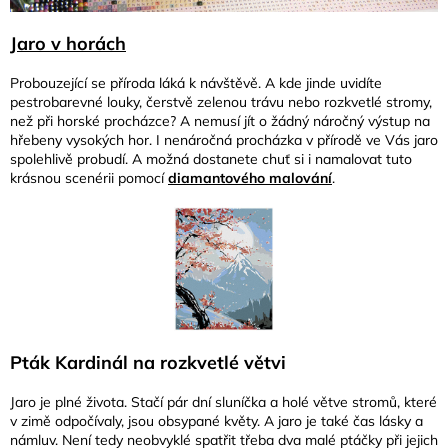
Jaro v horách
Probouzející se příroda láká k návštěvě. A kde jinde uvidíte
pestrobarevné louky, čerstvě zelenou trávu nebo rozkvetlé stromy,
než při horské procházce? A nemusí jít o žádný náročný výstup na
hřebeny vysokých hor. I nenáročná procházka v přírodě ve Vás jaro
spolehlivě probudí. A možná dostanete chuť si i namalovat tuto
krásnou scenérii pomocí
diamantového malování
.
Pták Kardinál na rozkvetlé větvi
Jaro je plné života. Stačí pár dní sluníčka a holé větve stromů, které
v zimě odpočívaly, jsou obsypané květy. A jaro je také čas lásky a
námluv. Není tedy neobvyklé spatřit třeba dva malé ptáčky při jejich