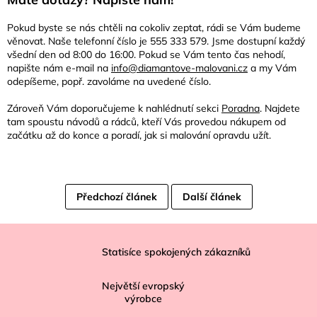
Pokud byste se nás chtěli na cokoliv zeptat, rádi se Vám budeme
věnovat. Naše telefonní číslo je 555 333 579. Jsme dostupní každý
všední den od 8:00 do 16:00. Pokud se Vám tento čas nehodí,
napište nám e-mail na
info@diamantove-malovani.cz
a my Vám
odepíšeme, popř. zavoláme na uvedené číslo.
Zároveň Vám doporučujeme k nahlédnutí sekci
Poradna
. Najdete
tam spoustu návodů a rádců, kteří Vás provedou nákupem od
začátku až do konce a poradí, jak si malování opravdu užít.
Předchozí článek
Další článek
Z
á
Statisíce spokojených zákazníků
p
Největší evropský
a
výrobce
t