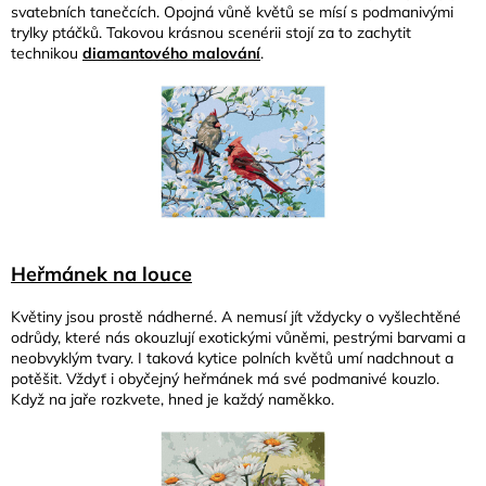
svatebních tanečcích. Opojná vůně květů se mísí s podmanivými
trylky ptáčků. Takovou krásnou scenérii stojí za to zachytit
technikou
diamantového malování
.
Heřmánek na louce
Květiny jsou prostě nádherné. A nemusí jít vždycky o vyšlechtěné
odrůdy, které nás okouzlují exotickými vůněmi, pestrými barvami a
neobvyklým tvary. I taková kytice polních květů umí nadchnout a
potěšit. Vždyť i obyčejný heřmánek má své podmanivé kouzlo.
Když na jaře rozkvete, hned je každý naměkko.