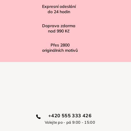
í
Expresní odeslání
do
24
hodin
Doprava zdarma
nad
990 Kč
Přes
2800
originálních motivů
+420 555 333 426
Volejte po - pá 9:00 - 15:00