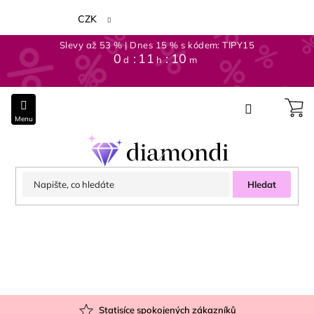
Přejít
na
CZK
obsah
Slevy až 53 % | Dnes 15 % s kódem: TIPY15
0
:
11
:
10
d
h
m
Hledat
Statisíce spokojených zákazníků