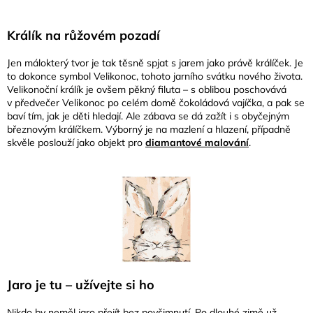
Králík na růžovém pozadí
Jen málokterý tvor je tak těsně spjat s jarem jako právě králíček. Je
to dokonce symbol Velikonoc, tohoto jarního svátku nového života.
Velikonoční králík je ovšem pěkný filuta – s oblibou poschovává
v předvečer Velikonoc po celém domě čokoládová vajíčka, a pak se
baví tím, jak je děti hledají. Ale zábava se dá zažít i s obyčejným
březnovým králíčkem. Výborný je na mazlení a hlazení, případně
skvěle poslouží jako objekt pro
diamantové malování
.
Jaro je tu – užívejte si ho
Nikdo by neměl jaro přejít bez povšimnutí. Po dlouhé zimě už