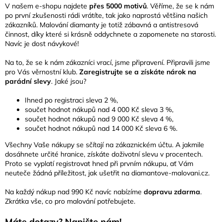
V našem e-shopu najdete
přes 5000 motivů
. Věříme, že se k nám
po první zkušenosti rádi vrátíte, tak jako naprostá většina našich
zákazníků. Malování diamanty je totiž zábavná a antistresová
činnost, díky které si krásně oddychnete a zapomenete na starosti.
Navíc je dost návykové!
Na to, že se k nám zákazníci vrací, jsme připravení. Připravili jsme
pro Vás věrnostní klub.
Zaregistrujte se a získáte nárok na
parádní slevy
. Jaké jsou?
Ihned po registraci sleva 2 %,
součet hodnot nákupů nad 4 000 Kč sleva 3 %,
součet hodnot nákupů nad 9 000 Kč sleva 4 %,
součet hodnot nákupů nad 14 000 Kč sleva 6 %.
Všechny Vaše nákupy se sčítají na zákaznickém účtu. A jakmile
dosáhnete určité hranice, získáte doživotní slevu v procentech.
Proto se vyplatí registrovat hned při prvním nákupu, ať Vám
neuteče žádná příležitost, jak ušetřit na diamantove-malovani.cz.
Na každý nákup nad 990 Kč navíc nabízíme
dopravu zdarma
.
Zkrátka vše, co pro malování potřebujete.
Máte dotazy? Napište nám!