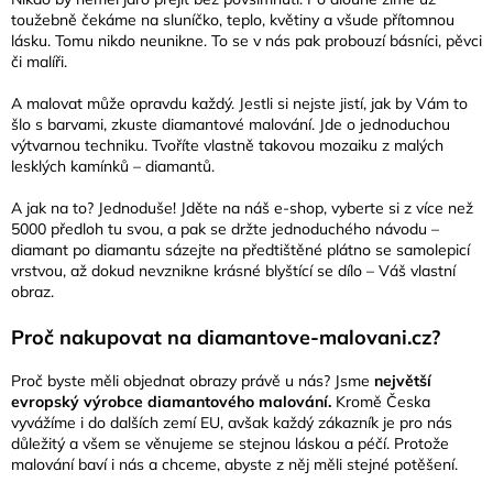
toužebně čekáme na sluníčko, teplo, květiny a všude přítomnou
lásku. Tomu nikdo neunikne. To se v nás pak probouzí básníci, pěvci
či malíři.
A malovat může opravdu každý. Jestli si nejste jistí, jak by Vám to
šlo s barvami, zkuste diamantové malování. Jde o jednoduchou
výtvarnou techniku. Tvoříte vlastně takovou mozaiku z malých
lesklých kamínků – diamantů.
A jak na to? Jednoduše! Jděte na náš e-shop, vyberte si z více než
5000 předloh tu svou, a pak se držte jednoduchého návodu –
diamant po diamantu sázejte na předtištěné plátno se samolepicí
vrstvou, až dokud nevznikne krásné blyštící se dílo – Váš vlastní
obraz.
Proč nakupovat na diamantove-malovani.cz?
Proč byste měli objednat obrazy právě u nás? Jsme
největší
evropský výrobce diamantového malování.
Kromě Česka
vyvážíme i do dalších zemí EU, avšak každý zákazník je pro nás
důležitý a všem se věnujeme se stejnou láskou a péčí. Protože
malování baví i nás a chceme, abyste z něj měli stejné potěšení.