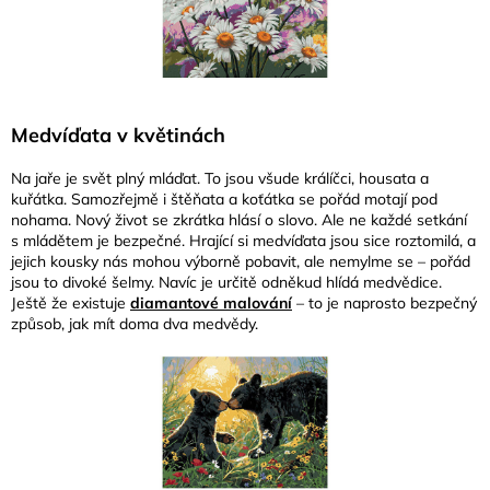
Medvíďata v květinách
Na jaře je svět plný mláďat. To jsou všude králíčci, housata a
kuřátka. Samozřejmě i štěňata a koťátka se pořád motají pod
nohama. Nový život se zkrátka hlásí o slovo. Ale ne každé setkání
s mládětem je bezpečné. Hrající si medvíďata jsou sice roztomilá, a
jejich kousky nás mohou výborně pobavit, ale nemylme se – pořád
jsou to divoké šelmy. Navíc je určitě odněkud hlídá medvědice.
Ještě že existuje
diamantové malování
– to je naprosto bezpečný
způsob, jak mít doma dva medvědy.