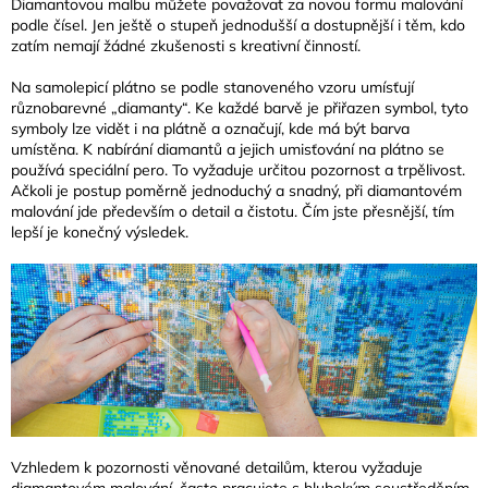
Diamantovou malbu můžete považovat za novou formu malování
podle čísel. Jen ještě o stupeň jednodušší a dostupnější i těm, kdo
zatím nemají žádné zkušenosti s kreativní činností.
Na samolepicí plátno se podle stanoveného vzoru umísťují
různobarevné „diamanty“. Ke každé barvě je přiřazen symbol, tyto
symboly lze vidět i na plátně a označují, kde má být barva
umístěna. K nabírání diamantů a jejich umisťování na plátno se
používá speciální pero. To vyžaduje určitou pozornost a trpělivost.
Ačkoli je postup poměrně jednoduchý a snadný, při diamantovém
malování jde především o detail a čistotu. Čím jste přesnější, tím
lepší je konečný výsledek.
Vzhledem k pozornosti věnované detailům, kterou vyžaduje