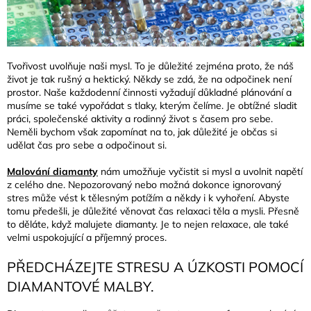
Tvořivost uvolňuje naši mysl. To je důležité zejména proto, že náš
život je tak rušný a hektický. Někdy se zdá, že na odpočinek není
prostor. Naše každodenní činnosti vyžadují důkladné plánování a
musíme se také vypořádat s tlaky, kterým čelíme. Je obtížné sladit
práci, společenské aktivity a rodinný život s časem pro sebe.
Neměli bychom však zapomínat na to, jak důležité je občas si
udělat čas pro sebe a odpočinout si.
Malování diamanty
nám umožňuje vyčistit si mysl a uvolnit napětí
z celého dne. Nepozorovaný nebo možná dokonce ignorovaný
stres může vést k tělesným potížím a někdy i k vyhoření. Abyste
tomu předešli, je důležité věnovat čas relaxaci těla a mysli. Přesně
to děláte, když malujete diamanty. Je to nejen relaxace, ale také
velmi uspokojující a příjemný proces.
PŘEDCHÁZEJTE STRESU A ÚZKOSTI POMOCÍ
DIAMANTOVÉ MALBY.