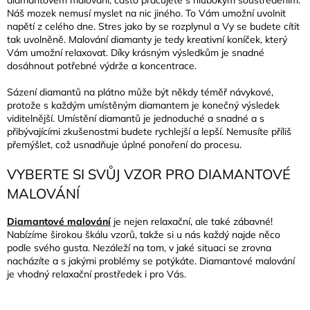
diamantovém malování, často pracujete s hlubokým soustředěním.
Náš mozek nemusí myslet na nic jiného. To Vám umožní uvolnit
napětí z celého dne. Stres jako by se rozplynul a Vy se budete cítit
tak uvolněně. Malování diamanty je tedy kreativní koníček, který
Vám umožní relaxovat. Díky krásným výsledkům je snadné
dosáhnout potřebné výdrže a koncentrace.
Sázení diamantů na plátno může být někdy téměř návykové,
protože s každým umístěným diamantem je konečný výsledek
viditelnější. Umístění diamantů je jednoduché a snadné a s
přibývajícími zkušenostmi budete rychlejší a lepší. Nemusíte příliš
přemýšlet, což usnadňuje úplné ponoření do procesu.
VYBERTE SI SVŮJ VZOR PRO DIAMANTOVÉ
MALOVÁNÍ
Diamantové malování
je nejen relaxační, ale také zábavné!
Nabízíme širokou škálu vzorů, takže si u nás každý najde něco
podle svého gusta. Nezáleží na tom, v jaké situaci se zrovna
nacházíte a s jakými problémy se potýkáte. Diamantové malování
je vhodný relaxační prostředek i pro Vás.