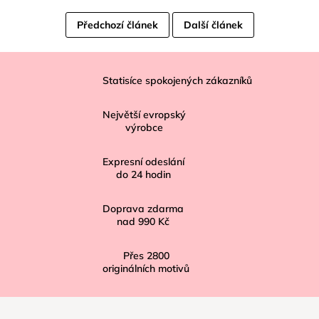
Předchozí článek
Další článek
Z
á
Statisíce spokojených zákazníků
p
Největší evropský
a
výrobce
t
í
Expresní odeslání
do
24
hodin
Doprava zdarma
nad
990 Kč
Přes
2800
originálních motivů