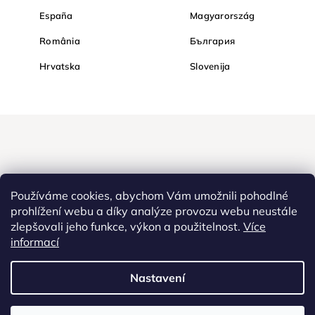
España
Magyarország
România
България
Hrvatska
Slovenija
Používáme cookies, abychom Vám umožnili pohodlné
prohlížení webu a díky analýze provozu webu neustále
zlepšovali jeho funkce, výkon a použitelnost.
Více
Nakupujte na Diamondi bezpečně a bez obav. Díky HTTPS
informací
protokolu jsou Vaše citlivá data v naprostém bezpečí, veškeré
informace mezi prohlížečem a serverem se přenášejí v zašifrované
Nastavení
podobě.