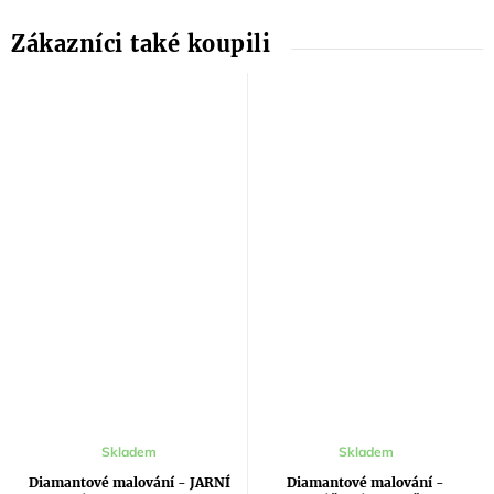
Průměrné
Skladem
Skladem
hodnocení
produktu
Diamantové malování - JARNÍ
Diamantové malování -