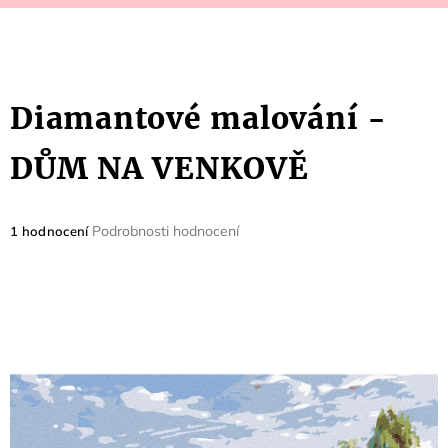
Diamantové malování -
DŮM NA VENKOVĚ
Průměrné
Podrobnosti hodnocení
1 hodnocení
hodnocení
produktu
je
5,0
z
5
hvězdiček.