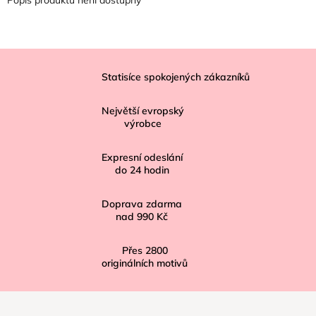
Z
á
Statisíce spokojených zákazníků
p
Největší evropský
a
výrobce
t
í
Expresní odeslání
do
24
hodin
Doprava zdarma
nad
990 Kč
Přes
2800
originálních motivů