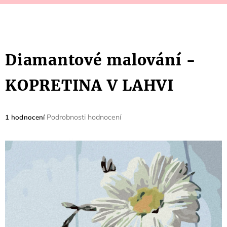
Diamantové malování -
KOPRETINA V LAHVI
Průměrné
Podrobnosti hodnocení
1 hodnocení
hodnocení
produktu
je
5,0
z
5
hvězdiček.