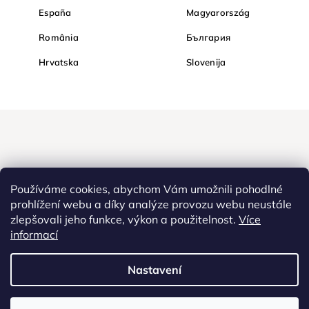
España
Magyarország
România
България
Hrvatska
Slovenija
Používáme cookies, abychom Vám umožnili pohodlné
prohlížení webu a díky analýze provozu webu neustále
zlepšovali jeho funkce, výkon a použitelnost.
Více
Nakupujte na Diamondi bezpečně a bez obav. Díky HTTPS
informací
protokolu jsou Vaše citlivá data v naprostém bezpečí, veškeré
informace mezi prohlížečem a serverem se přenášejí v zašifrované
Nastavení
podobě.