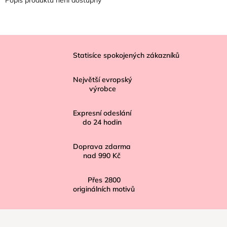
Z
á
Statisíce spokojených zákazníků
p
Největší evropský
a
výrobce
t
í
Expresní odeslání
do
24
hodin
Doprava zdarma
nad
990 Kč
Přes
2800
originálních motivů