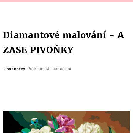
Diamantové malování - A
ZASE PIVOŇKY
Průměrné
Podrobnosti hodnocení
1 hodnocení
hodnocení
produktu
je
5,0
z
5
hvězdiček.