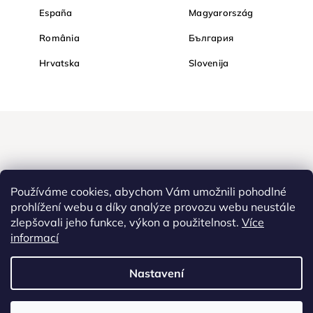
España
Magyarország
România
България
Hrvatska
Slovenija
Používáme cookies, abychom Vám umožnili pohodlné
prohlížení webu a díky analýze provozu webu neustále
zlepšovali jeho funkce, výkon a použitelnost.
Více
Nakupujte na Diamondi bezpečně a bez obav. Díky HTTPS
informací
protokolu jsou Vaše citlivá data v naprostém bezpečí, veškeré
informace mezi prohlížečem a serverem se přenášejí v zašifrované
Nastavení
podobě.