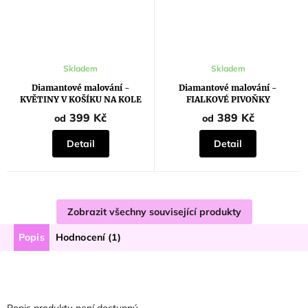
Průměrné
Skladem
Skladem
hodnocení
produktu
Diamantové malování -
Diamantové malování -
je
KVĚTINY V KOŠÍKU NA KOLE
FIALKOVÉ PIVOŇKY
5,0
z
399 Kč
389 Kč
od
od
5
hvězdiček.
Detail
Detail
Zobrazit všechny související produkty
Popis
Hodnocení (1)
Popis produktu není dostupný