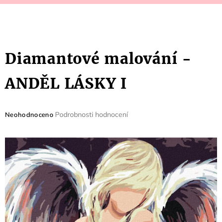
Diamantové malování -
ANDĚL LÁSKY I
Průměrné
Podrobnosti hodnocení
Neohodnoceno
hodnocení
produktu
je
0,0
z
5
hvězdiček.