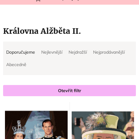
Královna Alžběta II.
Ř
V
Doporučujeme
Nejlevnější
Nejdražší
Nejprodávanější
a
ý
z
p
Abecedně
e
i
n
s
í
p
Otevřít filtr
p
r
r
o
o
d
d
u
u
k