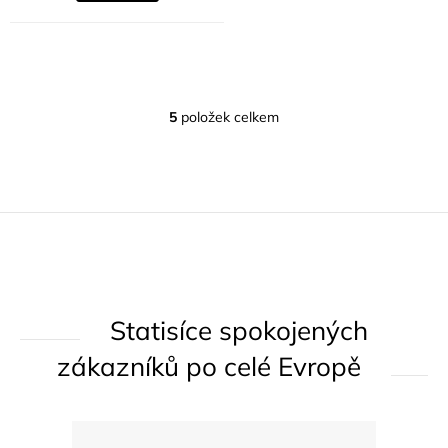
5
položek celkem
O
v
l
á
d
a
c
í
Statisíce spokojených
p
r
zákazníků po celé Evropě
v
k
y