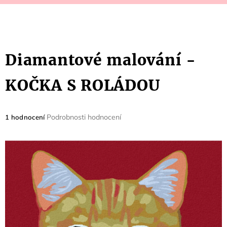
Diamantové malování -
KOČKA S ROLÁDOU
Průměrné
Podrobnosti hodnocení
1 hodnocení
hodnocení
produktu
je
5,0
z
5
hvězdiček.