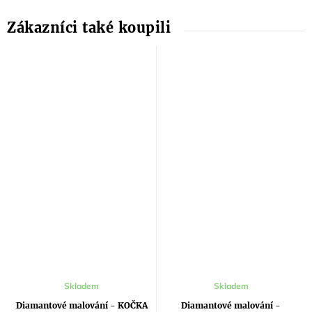
Průměrné
Skladem
Skladem
hodnocení
produktu
Diamantové malování - KOČKA
Diamantové malování -