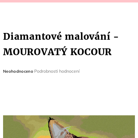
Diamantové malování -
MOUROVATÝ KOCOUR
Průměrné
Podrobnosti hodnocení
Neohodnoceno
hodnocení
produktu
je
0,0
z
5
hvězdiček.